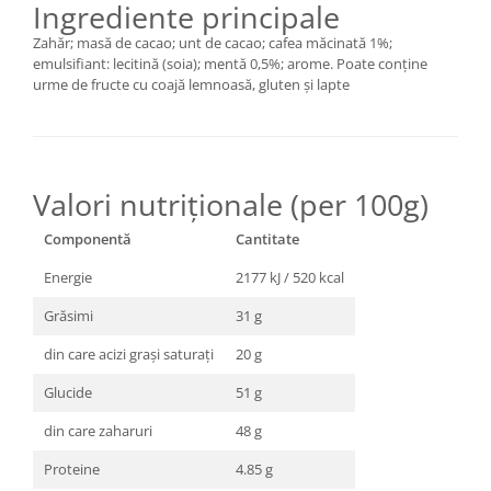
Ingrediente principale
Zahăr; masă de cacao; unt de cacao; cafea măcinată 1%;
emulsifiant: lecitină (soia); mentă 0,5%; arome. Poate conține
urme de fructe cu coajă lemnoasă, gluten și lapte
Valori nutriționale (per 100g)
Componentă
Cantitate
Energie
2177 kJ / 520 kcal
Grăsimi
31 g
din care acizi grași saturați
20 g
Glucide
51 g
din care zaharuri
48 g
Proteine
4.85 g