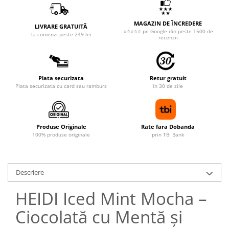
MAGAZIN DE ÎNCREDERE
LIVRARE GRATUITĂ
⭐⭐⭐⭐⭐ pe Google din peste 1500 de
la comenzi peste 249 lei
recenzii
Plata securizata
Retur gratuit
Plata securizata cu card sau ramburs
în 30 de zile
Produse Originale
Rate fara Dobanda
100% produse originale
prin TBI Bank
Descriere
HEIDI Iced Mint Mocha –
Ciocolată cu Mentă și