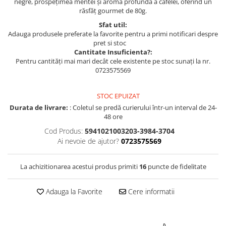
negre, prospețimea mentei și aroma profundă a cafelei, oferind un
răsfăț gourmet de 80g.
Sfat util:
Adauga produsele preferate la favorite pentru a primi notificari despre
pret si stoc
Cantitate Insuficienta?:
Pentru cantități mai mari decât cele existente pe stoc sunați la nr.
0723575569
STOC EPUIZAT
Durata de livrare:
: Coletul se predă curierului într-un interval de 24-
48 ore
Cod Produs:
5941021003203-3984-3704
Ai nevoie de ajutor?
0723575569
La achizitionarea acestui produs primiti
16
puncte de fidelitate
Adauga la Favorite
Cere informatii