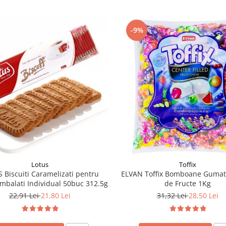
-9%
Lotus
Toffix
 Biscuiti Caramelizati pentru
ELVAN Toffix Bomboane Gumat
mbalati Individual 50buc 312.5g
de Fructe 1Kg
22,91 Lei
21,80 Lei
31,32 Lei
28,50 Lei