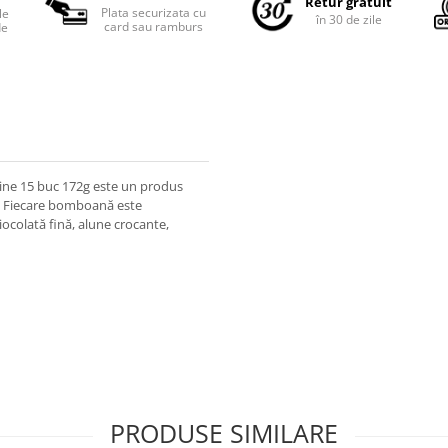
Retur gratuit
Plata securizata cu
le
în 30 de zile
card sau ramburs
de
ne 15 buc 172g este un produs
t. Fiecare bomboană este
iocolată fină, alune crocante,
PRODUSE SIMILARE