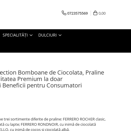
0723575569
0,00
SPECIALITĂȚI
DULCIURI
ction Bomboane de Ciocolata, Praline
litatea Premium la doar
ț și Beneficii pentru Consumatori
trei sortimente diferite de praline: FERRERO ROCHER clasic,
olată cu lapte; FERRERO RONDNOIR, cu inimă de ciocolată
ELLO, cu inimă de cocos și ciocolată albă.