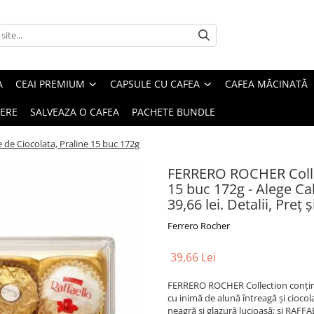
A
CEAI PREMIUM
CAPSULE CU CAFEA
CAFEA MĂCINATĂ
IERE
SALVEAZA O CAFEA
PACHETE BUNDLE
e Ciocolata, Praline 15 buc 172g
FERRERO ROCHER Colle
15 buc 172g - Alege Ca
39,66 lei. Detalii, Pre
Ferrero Rocher
39,66 Lei
FERRERO ROCHER Collection conține 
cu inimă de alună întreagă și cioc
neagră și glazură lucioasă; și RAFFA