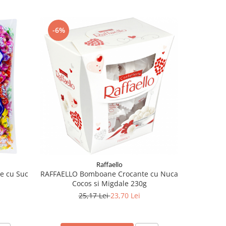
-6%
-8%
Raffaello
e cu Suc
RAFFAELLO Bomboane Crocante cu Nuca
ROSHEN Dr
Cocos si Migdale 230g
25,17 Lei
23,70 Lei