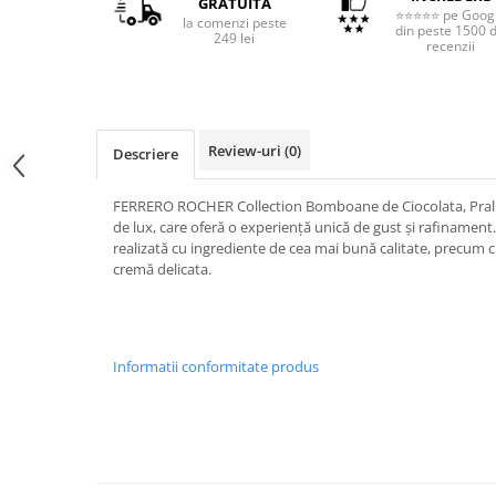
GRATUITĂ
⭐⭐⭐⭐⭐ pe Goog
la comenzi peste
din peste 1500 
249 lei
recenzii
Review-uri
(0)
Descriere
FERRERO ROCHER Collection Bomboane de Ciocolata, Prali
de lux, care oferă o experiență unică de gust și rafinamen
realizată cu ingrediente de cea mai bună calitate, precum c
cremă delicata.
Informatii conformitate produs