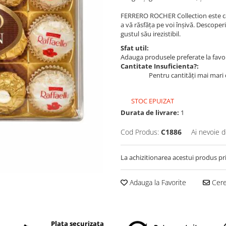
FERRERO ROCHER Collection este cad
a vă răsfăța pe voi înșivă. Descope
gustul său irezistibil.
Sfat util:
Adauga produsele preferate la favori
Cantitate Insuficienta?:
Pentru cantități mai mari 
STOC EPUIZAT
Durata de livrare:
1
Cod Produs:
C1886
Ai nevoie d
La achizitionarea acestui produs pr
Adauga la Favorite
Cere 
Plata securizata