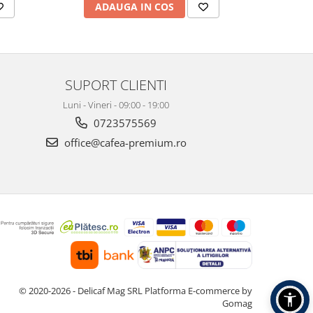
ADAUGA IN COS
AD
SUPORT CLIENTI
Luni - Vineri - 09:00 - 19:00
0723575569
office@cafea-premium.ro
© 2020-2026 - Delicaf Mag SRL
Platforma E-commerce by
Gomag