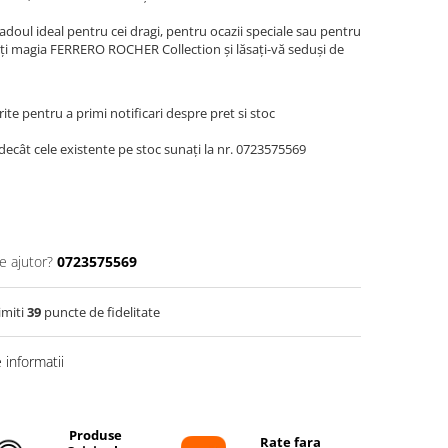
oul ideal pentru cei dragi, pentru ocazii speciale sau pentru
riți magia FERRERO ROCHER Collection și lăsați-vă seduși de
te pentru a primi notificari despre pret si stoc
decât cele existente pe stoc sunați la nr. 0723575569
e ajutor?
0723575569
imiti
39
puncte de fidelitate
informatii
Produse
Rate fara