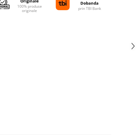
Originale
Dobanda
100% produse
prin TBI Bank
originale