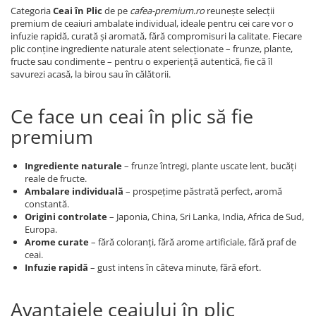
Categoria
Ceai în Plic
de pe
cafea-premium.ro
reunește selecții
premium de ceaiuri ambalate individual, ideale pentru cei care vor o
infuzie rapidă, curată și aromată, fără compromisuri la calitate. Fiecare
plic conține ingrediente naturale atent selecționate – frunze, plante,
fructe sau condimente – pentru o experiență autentică, fie că îl
savurezi acasă, la birou sau în călătorii.
Ce face un ceai în plic să fie
premium
Ingrediente naturale
– frunze întregi, plante uscate lent, bucăți
reale de fructe.
Ambalare individuală
– prospețime păstrată perfect, aromă
constantă.
Origini controlate
– Japonia, China, Sri Lanka, India, Africa de Sud,
Europa.
Arome curate
– fără coloranți, fără arome artificiale, fără praf de
ceai.
Infuzie rapidă
– gust intens în câteva minute, fără efort.
Avantajele ceaiului în plic