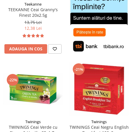
Teekanne
TEEKANNE Ceai Granny's
Finest 20x2.5g
13,75 Lei
12,38 Lei
ADAUGA IN COS
-21%
-22%
Twinings
Twinings
TWININGS Ceai Verde cu
TWININGS Ceai Negru English