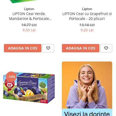
Lipton
Lipton
LIPTON Ceai cu Grapefruit si
LIPTON Ceai Verde,
Portocale - 20 plicuri
Mandarine & Portocale
Piramide 20x2.1g (30.09.2026)
13,14 Lei
14,77 Lei
9,20 Lei
9,50 Lei
ADAUGA IN COS
ADAUGA IN COS
-10%