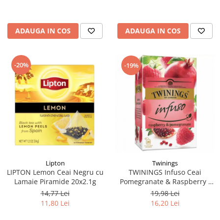
ADAUGA IN COS
ADAUGA IN COS
-20%
-19%
Lipton
Twinings
LIPTON Lemon Ceai Negru cu
TWININGS Infuso Ceai
Lamaie Piramide 20x2.1g
Pomegranate & Raspberry -
Rodie & Zmeura 20x1.5g
14,77 Lei
19,98 Lei
11,80 Lei
16,20 Lei