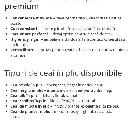
premium
Conveniență maximă
– ideal pentru birou, călătorii sau pauze
scurte.
Gust constant
– fiecare plic oferă aceeași aromă echilibrată.
Porționare perfectă
– dozaj optim pentru o cană de ceai.
Higienic și sigur
– ambalare individuală, fără contact cu aerul sau
umiditatea.
Versatilitate
– potrivit pentru ceai cald, ice tea, latte-uri sau mixuri
aromate.
Tipuri de ceai în plic disponibile
Ceai verde în plic
– energizant, bogat în antioxidanți.
Ceai negru în plic
– intens, aromat, ideal pentru dimineți.
Ceai alb în plic
– delicat, floral, rafinat.
Ceai rooibos în plic
– fără cofeină, dulce natural.
Ceai de fructe în plic
– infuzii vibrante, excelente și ca ice tea.
Ceai de plante în plic
– mentă, mușețel, ghimbir, lavandă,
hibiscus.