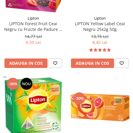
Lipton
Lipton
LIPTON Forest Fruit Ceai
LIPTON Yellow Label Ceai
Negru cu Fructe de Padure si
Negru 25x2g 50g
Capsuni Piramide 20x2.1g
14,77 Lei
13,75 Lei
(TDV 30.08.2026)
6,50 Lei
8,40 Lei
ADAUGA IN COS
ADAUGA IN COS
-36%
NOU
-30%