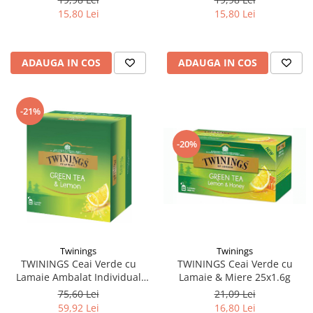
15,80 Lei
15,80 Lei
ADAUGA IN COS
ADAUGA IN COS
-21%
-20%
Twinings
Twinings
TWININGS Ceai Verde cu
TWININGS Ceai Verde cu
Lamaie & Miere 25x1.6g
Lamaie Ambalat Individual
100x1.6g
21,09 Lei
75,60 Lei
16,80 Lei
59,92 Lei