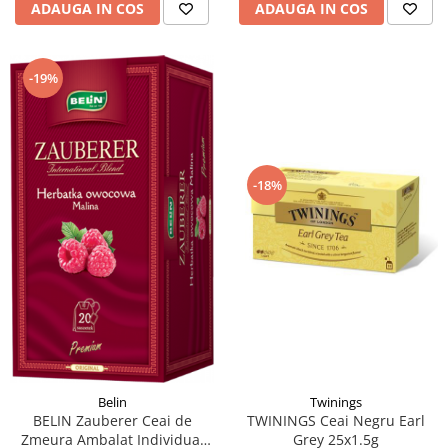
ADAUGA IN COS
ADAUGA IN COS
-19%
-18%
Twinings
Belin
TWININGS Ceai Negru Earl
BELIN Zauberer Ceai de
Grey 25x1.5g
Zmeura Ambalat Individual