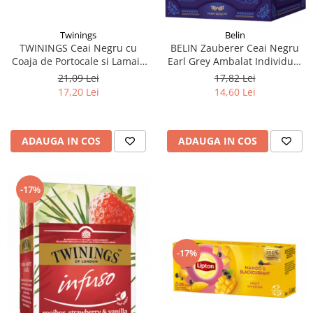
Twinings
Belin
TWININGS Ceai Negru cu
BELIN Zauberer Ceai Negru
Coaja de Portocale si Lamaie
Earl Grey Ambalat Individual
Lady Grey 25x1.5g
20x2g
21,09 Lei
17,82 Lei
17,20 Lei
14,60 Lei
ADAUGA IN COS
ADAUGA IN COS
-17%
-17%