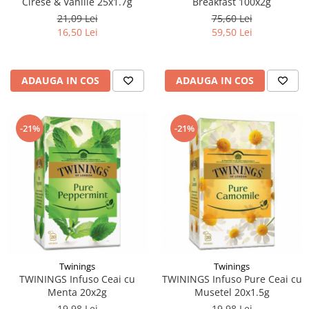
Cirese & Vanilie 25x1.7g
Breakfast 100x2g
21,09 Lei
75,60 Lei
16,50 Lei
59,50 Lei
ADAUGA IN COS
ADAUGA IN COS
-21%
-21%
Twinings
Twinings
TWININGS Infuso Ceai cu
TWININGS Infuso Pure Ceai cu
Menta 20x2g
Musetel 20x1.5g
19,98 Lei
19,98 Lei