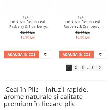
Lipton
Lipton
LIPTON Infusion Ceai
LIPTON Infusion Ceai
Rasberry & Elderberry
Rasberry & Cranberry -
Zmeura si Soc 20buc
Zmeura si Merisoare 20buc
13,14 Lei
13,14 Lei
10,90 Lei
10,90 Lei
ADAUGA IN COS
ADAUGA IN COS
1
2
3
8
...
Ceai în Plic – Infuzii rapide,
arome naturale și calitate
premium în fiecare plic