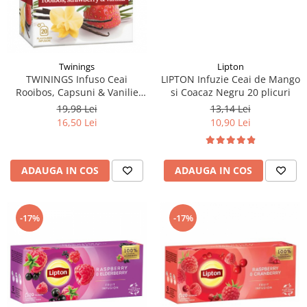
Twinings
Lipton
TWININGS Infuso Ceai
LIPTON Infuzie Ceai de Mango
Rooibos, Capsuni & Vanilie
si Coacaz Negru 20 plicuri
20x2g
19,98 Lei
13,14 Lei
16,50 Lei
10,90 Lei
ADAUGA IN COS
ADAUGA IN COS
-17%
-17%