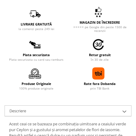
MAGAZIN DE ÎNCREDERE
LIVRARE GRATUITĂ
⭐⭐⭐⭐⭐ pe Google din peste 1500 de
la comenzi peste 249 lei
recenzii
Plata securizata
Retur gratuit
Plata securizata cu card sau ramburs
în 30 de zile
Produse Originale
Rate fara Dobanda
100% produse originale
prin TBI Bank
Descriere
Acest ceai ce se bazeaza pe combinația uimitoare a ceaiului verde
pur Ceylon și a gustului și aromei petalelor de flori de iasomie.
Rezultă astfel o ceașcă dulce cu un parfum ușor și persistent de