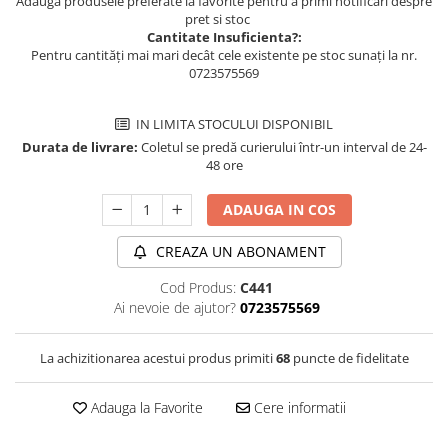
Adauga produsele preferate la favorite pentru a primi notificari despre
pret si stoc
Cantitate Insuficienta?:
Pentru cantități mai mari decât cele existente pe stoc sunați la nr.
0723575569
IN LIMITA STOCULUI DISPONIBIL
Durata de livrare:
Coletul se predă curierului într-un interval de 24-
48 ore
ADAUGA IN COS
CREAZA UN ABONAMENT
Cod Produs:
C441
Ai nevoie de ajutor?
0723575569
La achizitionarea acestui produs primiti
68
puncte de fidelitate
Adauga la Favorite
Cere informatii