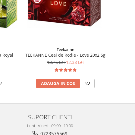
-10%
Teekanne
TEEKANNE Ceai de Rodie - Love 20x2.5g
 Royal
TEEKA
13,75 Lei
12,38 Lei
ADAUGA IN COS
AD
SUPORT CLIENTI
Luni - Vineri - 09:00 - 19:00
0723575569