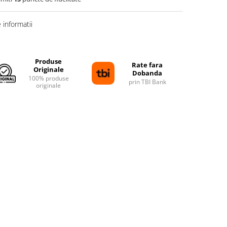
informatii
Produse
Rate fara
Originale
Dobanda
100% produse
prin TBI Bank
originale