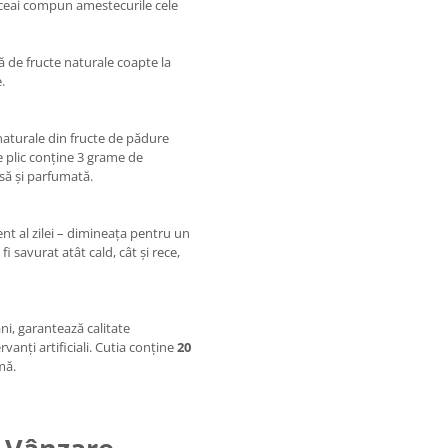
 ceai compun amestecurile cele
să de fructe naturale coapte la
.
aturale din fructe de pădure
e plic conține 3 grame de
să și parfumată.
nt al zilei – dimineața pentru un
i savurat atât cald, cât și rece,
ni, garantează calitate
vanți artificiali. Cutia conține
20
mă.