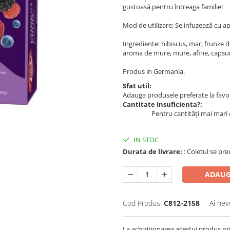
gustoasă pentru întreaga familie!
Mod de utilizare: Se infuzează cu apă
Ingrediente: hibiscus, mar, frunze d
aroma de mure, mure, afine, capsu
Produs in Germania.
Sfat util:
Adauga produsele preferate la favori
Cantitate Insuficienta?:
Pentru cantități mai mari 
IN STOC
Durata de livrare:
: Coletul se pre
ADAUG
Cod Produs:
C812-2158
Ai nev
La achizitionarea acestui produs pr