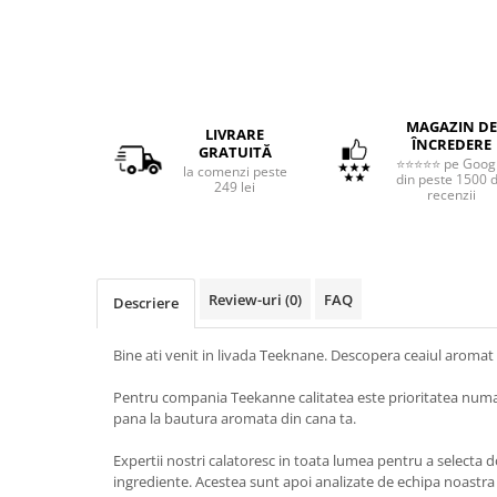
MAGAZIN DE
LIVRARE
ÎNCREDERE
GRATUITĂ
⭐⭐⭐⭐⭐ pe Goog
la comenzi peste
din peste 1500 
249 lei
recenzii
Review-uri
(0)
FAQ
Descriere
Bine ati venit in livada Teeknane. Descopera ceaiul aromat
Pentru compania Teekanne calitatea este prioritatea numaru
pana la bautura aromata din cana ta.
Expertii nostri calatoresc in toata lumea pentru a selecta d
ingrediente. Acestea sunt apoi analizate de echipa noastra p