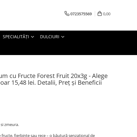
0723575569
0,00
SPECIALITĂȚI
DULCIURI
 cu Fructe Forest Fruit 20x3g - Alege
r 15,48 lei. Detalii, Preț și Beneficii
 si zmeura.
e fructe, fierbinte sau rece – o băutură senzațional de