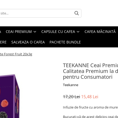
A
CEAI PREMIUM
CAPSULE CU CAFEA
CAFEA MĂCINATĂ
IERE
SALVEAZA O CAFEA
PACHETE BUNDLE
e Forest Fruit 20x3g
TEEKANNE Ceai Premium
Calitatea Premium la doa
pentru Consumatori
Teekanne
17,20 Lei
15,48 Lei
Infuzie de fructe cu aroma de mure
Bucurați-vă de acest delicios ceai d