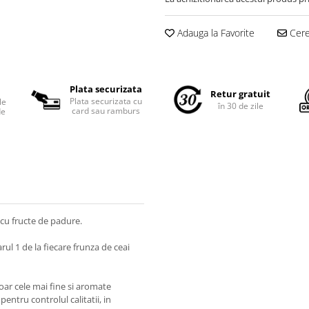
Adauga la Favorite
Cere 
Plata securizata
Retur gratuit
Plata securizata cu
le
în 30 de zile
card sau ramburs
de
 cu fructe de padure.
l 1 de la fiecare frunza de ceai
oar cele mai fine si aromate
entru controlul calitatii, in