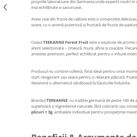
propriile laboratoare din Germania unde expertii nostri in
mai echilibrate si savuroase.
Acest ceai din fructe de calitate este o compoziție delicioa
soare, cu o aromă puternică și fructată de fructe de padure
Ceaiul
TEEKANNE Forest Fruit
este o explozie de arome n
atent selecționate – zmeură, mure, afine și coacăze. Fiecar
amestec premium, perfect echilibrat pentru o infuzie inten
Produsul nu conține cofeină, fiind ideal pentru orice mome
start revigorant sau seara pentru o relaxare plăcută. Poate f
devenind o alternativă sănătoasă la băuturile îndulcite.
Brandul
TEEKANNE
, cu tradiție germană de peste 140 de a
superioară și ingrediente naturale, fără coloranți sau conser
plicuri × 3g
, ambalate individual pentru prospețime maxi