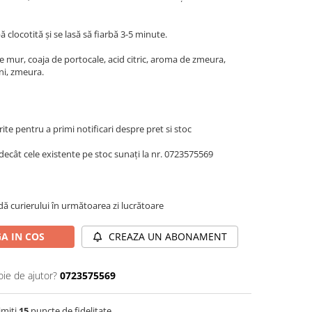
 clocotită și se lasă să fiarbă 3-5 minute.
e mur, coaja de portocale, acid citric, aroma de zmeura,
ni, zmeura.
te pentru a primi notificari despre pret si stoc
decât cele existente pe stoc sunați la nr. 0723575569
dă curierului în următoarea zi lucrătoare
A IN COS
CREAZA UN ABONAMENT
oie de ajutor?
0723575569
imiti
15
puncte de fidelitate