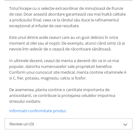
Totul începe cu o selecție extraordinar de minuțioasă de frunze
de ceai. Doar această abordare garantează cea mai înaltă calitate
a produsului final, ceea ce la rândul său duce la rafinamentul
excepțional al infuziei de ceai rezultate.
Este unul dintre acele ceaiuri care au un gust delicios în orice
moment al zilei sau al nopții. De exemplu, atunci când simți că ai
nevoie într-adevăr de o ceașcă de răcoritoare sănătoasă.
In ultimele decenii, ceaiul de menta a devenit din ce in ce mai
popular, datorita numeroaselor sale proprietati benefice.
Conform unui cunoscut site medical, menta contine vitaminele A
si C, fier, potasiu, magneziu, calciu si fosfor.
De asemenea, planta contine o cantitate importanta de
antioxidanti, ce contribuie la protejarea celulelor impotriva
stresului oxidativ.
Informatii conformitate produs
Review-uri
(0)