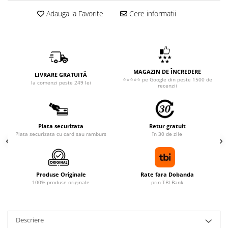
Adauga la Favorite
Cere informatii
MAGAZIN DE ÎNCREDERE
LIVRARE GRATUITĂ
⭐⭐⭐⭐⭐ pe Google din peste 1500 de
la comenzi peste 249 lei
recenzii
Plata securizata
Retur gratuit
Plata securizata cu card sau ramburs
în 30 de zile
Produse Originale
Rate fara Dobanda
100% produse originale
prin TBI Bank
Descriere