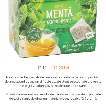
12,12 Lei
11,20 Lei
Aceasta colectie speciala de ceaiuri este creata pe baza compozitiilor
de amestecuri de ceaiuri si fructe uscate atent selectionate,provenite
din pajisti, paduri si livezi neafectate de poluare.
Gustul și aroma unică a ceaiului de menta au fost plasate în pliculete
de ceai piramidale dintr-un material biodegradabil, fără aromă.