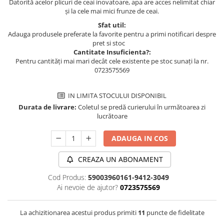
Datorită acelor plicuri de ceai inovatoare, apa are acces nelimitat chiar
și la cele mai mici frunze de ceai.
Sfat util:
Adauga produsele preferate la favorite pentru a primi notificari despre
pret si stoc
Cantitate Insuficienta?:
Pentru cantități mai mari decât cele existente pe stoc sunați la nr.
0723575569
IN LIMITA STOCULUI DISPONIBIL
Durata de livrare:
Coletul se predă curierului în următoarea zi
lucrătoare
ADAUGA IN COS
CREAZA UN ABONAMENT
Cod Produs:
59003960161-9412-3049
Ai nevoie de ajutor?
0723575569
La achizitionarea acestui produs primiti
11
puncte de fidelitate