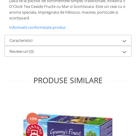
Daca te-ai plictisit de sortimentele simple, traditionale, incearca 5
O'Clock Tea Ceaide Fructe cu Mar si Scortisoara. Este un ceai cu o
aroma speciala, impregnata de hibiscus, macese, portocale și
scorțișoară
Informatii conformitate produs
Caracteristici
Review-uri
(0)
PRODUSE SIMILARE
-10%