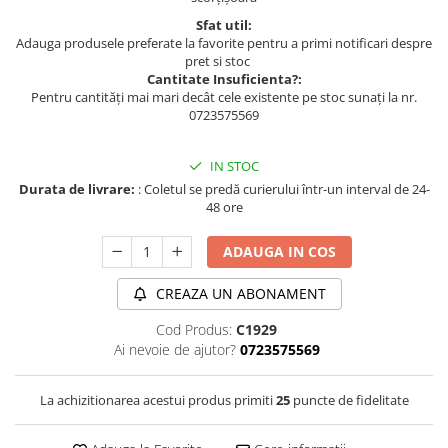
Sfat util:
Adauga produsele preferate la favorite pentru a primi notificari despre
pret si stoc
Cantitate Insuficienta?:
Pentru cantități mai mari decât cele existente pe stoc sunați la nr.
0723575569
IN STOC
Durata de livrare:
: Coletul se predă curierului într-un interval de 24-
48 ore
ADAUGA IN COS
CREAZA UN ABONAMENT
Cod Produs:
C1929
Ai nevoie de ajutor?
0723575569
La achizitionarea acestui produs primiti
25
puncte de fidelitate