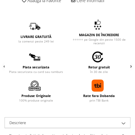
Adauga la Favorite
Cere informatii
MAGAZIN DE ÎNCREDERE
LIVRARE GRATUITĂ
⭐⭐⭐⭐⭐ pe Google din peste 1500 de
la comenzi peste 249 lei
recenzii
Plata securizata
Retur gratuit
Plata securizata cu card sau ramburs
în 30 de zile
Produse Originale
Rate fara Dobanda
100% produse originale
prin TBI Bank
Descriere