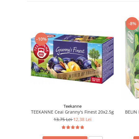
-8%
-10%
Teekanne
TEEKANNE Ceai Granny's Finest 20x2.5g
BELIN 
13,75 Lei
12,38 Lei