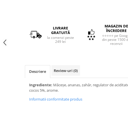
MAGAZIN DE
LIVRARE
ÎNCREDERE
GRATUITĂ
⭐⭐⭐⭐⭐ pe Goog
la comenzi peste
din peste 1500 
249 lei
recenzii
Review-uri
(0)
Descriere
Ingrediente:
Măceșe, ananas, zahăr, regulator de aciditate
cocos 5%, arome.
Informatii conformitate produs