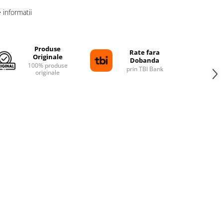
informatii
Produse
Rate fara
Originale
Dobanda
100% produse
prin TBI Bank
originale