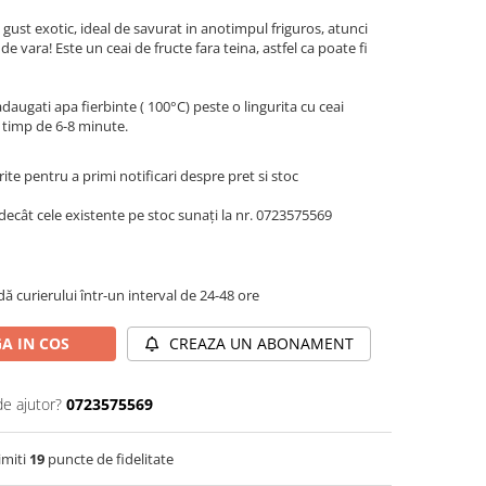
 gust exotic, ideal de savurat in anotimpul friguros, atunci
 vara! Este un ceai de fructe fara teina, astfel ca poate fi
daugati apa fierbinte ( 100°C) peste o lingurita cu ceai
at timp de 6-8 minute.
te pentru a primi notificari despre pret si stoc
decât cele existente pe stoc sunați la nr. 0723575569
dă curierului într-un interval de 24-48 ore
A IN COS
CREAZA UN ABONAMENT
de ajutor?
0723575569
imiti
19
puncte de fidelitate