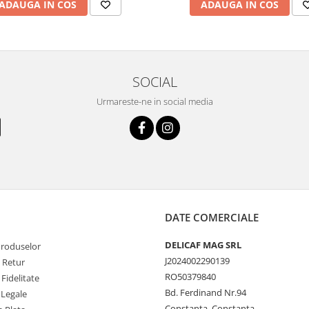
ADAUGA IN COS
ADAUGA IN COS
SOCIAL
Urmareste-ne in social media
DATE COMERCIALE
DELICAF MAG SRL
Produselor
J2024002290139
e Retur
RO50379840
Fidelitate
Bd. Ferdinand Nr.94
 Legale
Constanta, Constanta