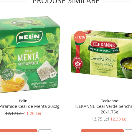
PRODUSE SIMILARE
-10%
Belin
Teekanne
Piramide Ceai de Menta 20x2g
TEEKANNE Ceai Verde Sencha
20x1.75g
12,12 Lei
11,20 Lei
13,75 Lei
12,38 Lei