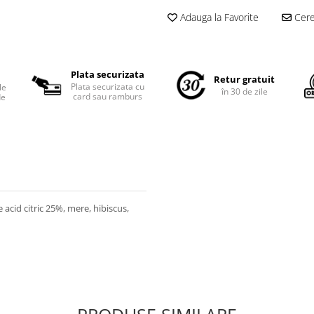
Adauga la Favorite
Cere 
Plata securizata
Retur gratuit
Plata securizata cu
le
în 30 de zile
card sau ramburs
de
 acid citric 25%, mere, hibiscus,