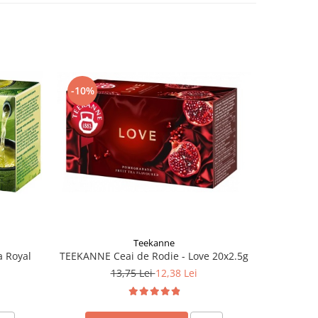
-10%
-10%
Teekanne
TEEKANNE Ceai de Rodie - Love 20x2.5g
 Royal
TEEKA
13,75 Lei
12,38 Lei