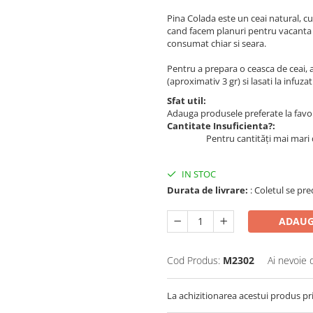
Pina Colada este un ceai natural, cu
cand facem planuri pentru vacanta de
consumat chiar si seara.
Pentru a prepara o ceasca de ceai, a
(aproximativ 3 gr) si lasati la infuz
Sfat util:
Adauga produsele preferate la favori
Cantitate Insuficienta?:
Pentru cantități mai mari 
IN STOC
Durata de livrare:
: Coletul se pre
ADAUG
Cod Produs:
M2302
Ai nevoie 
La achizitionarea acestui produs pr