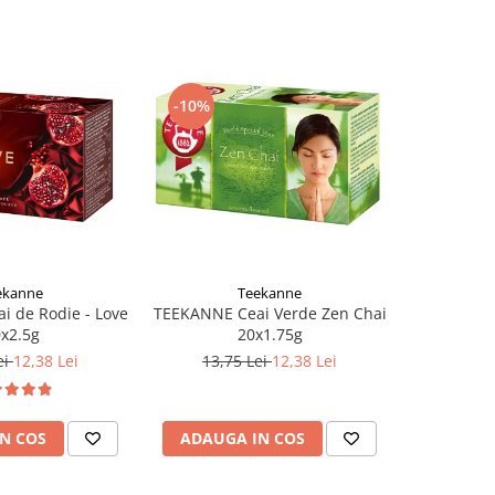
-10%
-15%
ekanne
Teekanne
 de Rodie - Love
TEEKANNE Ceai Verde Zen Chai
SIR HEN
x2.5g
20x1.75g
Yellow Fr
Indiv
ei
12,38 Lei
13,75 Lei
12,38 Lei
16,1
N COS
ADAUGA IN COS
ADAUG