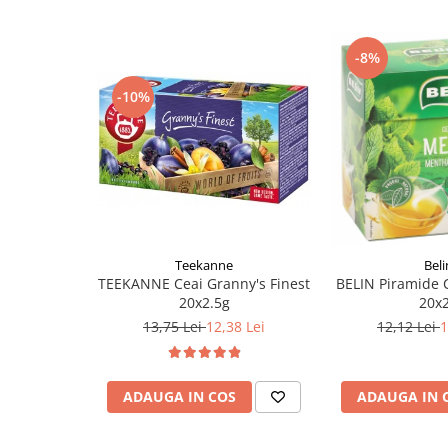
-8%
-10%
Teekanne
Beli
TEEKANNE Ceai Granny's Finest
BELIN Piramide 
20x2.5g
20x
13,75 Lei
12,38 Lei
12,12 Lei
1
ADAUGA IN COS
ADAUGA IN 