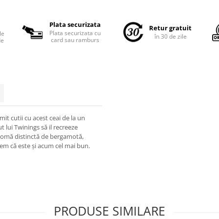
Plata securizata
Retur gratuit
Plata securizata cu
le
în 30 de zile
card sau ramburs
de
it cutii cu acest ceai de la un
ut lui Twinings să il recreeze
 aromă distinctă de bergamotă,
edem că este și acum cel mai bun.
PRODUSE SIMILARE