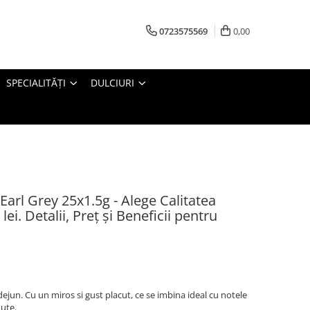
0723575569
0,00
SPECIALITĂȚI
DULCIURI
rl Grey 25x1.5g - Alege Calitatea
ei. Detalii, Preț și Beneficii pentru
ejun. Cu un miros si gust placut, ce se imbina ideal cu notele
ute.