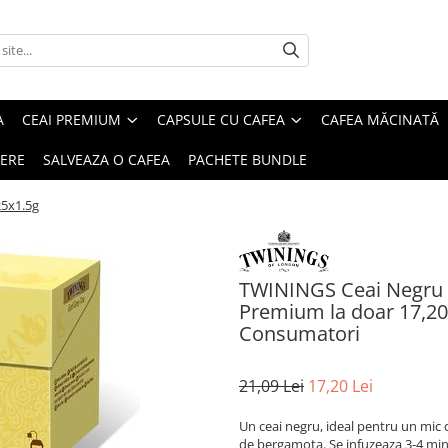
A
CEAI PREMIUM
CAPSULE CU CAFEA
CAFEA MĂCINATĂ
IERE
SALVEAZA O CAFEA
PACHETE BUNDLE
25x1.5g
TWININGS Ceai Negru Ea
Premium la doar 17,20 l
Consumatori
21,09 Lei
17,20 Lei
Un ceai negru, ideal pentru un mic d
de bergamota. Se infuzeaza 3-4 min