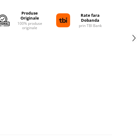
pe
Facebook
Produse
Rate fara
Originale
Dobanda
100% produse
prin TBI Bank
originale