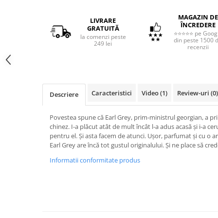
MAGAZIN DE
LIVRARE
ÎNCREDERE
GRATUITĂ
⭐⭐⭐⭐⭐ pe Goog
la comenzi peste
din peste 1500 
249 lei
recenzii
Caracteristici
Video
(1)
Review-uri
(0)
Descriere
Povestea spune că Earl Grey, prim-ministrul georgian, a prim
chinez. I-a plăcut atât de mult încât l-a adus acasă și i-a cer
pentru el. Și asta facem de atunci. Ușor, parfumat și cu o
Earl Grey are încă tot gustul originalului. Și ne place să cr
Informatii conformitate produs