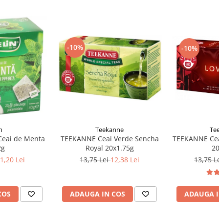
-10%
-10%
Te
n
Teekanne
TEEKANNE Ceai
Ceai de Menta
TEEKANNE Ceai Verde Sencha
20
2g
Royal 20x1.75g
13,75 L
1,20 Lei
13,75 Lei
12,38 Lei
ADAUGA I
COS
ADAUGA IN COS