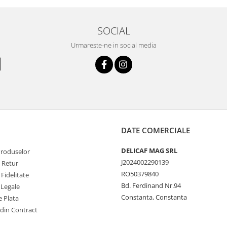
SOCIAL
Urmareste-ne in social media
DATE COMERCIALE
DELICAF MAG SRL
Produselor
J2024002290139
e Retur
RO50379840
Fidelitate
Bd. Ferdinand Nr.94
 Legale
Constanta, Constanta
 Plata
 din Contract