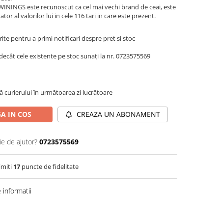
 TWININGS este recunoscut ca cel mai vechi brand de ceai, este
tor al valorilor lui in cele 116 tari in care este prezent.
te pentru a primi notificari despre pret si stoc
decât cele existente pe stoc sunați la nr. 0723575569
ă curierului în următoarea zi lucrătoare
A IN COS
CREAZA UN ABONAMENT
ie de ajutor?
0723575569
imiti
17
puncte de fidelitate
informatii
Distribuie