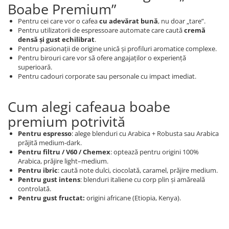
Boabe Premium”
Pentru cei care vor o cafea
cu adevărat bună
, nu doar „tare”.
Pentru utilizatorii de espressoare automate care caută
cremă
densă și gust echilibrat
.
Pentru pasionații de origine unică și profiluri aromatice complexe.
Pentru birouri care vor să ofere angajaților o experiență
superioară.
Pentru cadouri corporate sau personale cu impact imediat.
Cum alegi cafeaua boabe
premium potrivită
Pentru espresso
: alege blenduri cu Arabica + Robusta sau Arabica
prăjită medium-dark.
Pentru filtru / V60 / Chemex
: optează pentru origini 100%
Arabica, prăjire light–medium.
Pentru ibric
: caută note dulci, ciocolată, caramel, prăjire medium.
Pentru gust intens
: blenduri italiene cu corp plin și amăreală
controlată.
Pentru gust fructat:
origini africane (Etiopia, Kenya).