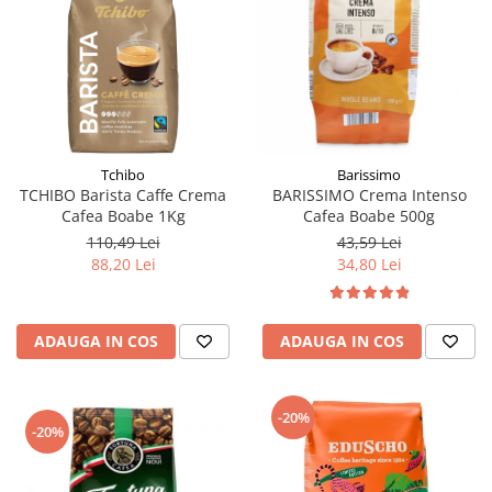
Tchibo
Barissimo
TCHIBO Barista Caffe Crema
BARISSIMO Crema Intenso
Cafea Boabe 1Kg
Cafea Boabe 500g
110,49 Lei
43,59 Lei
88,20 Lei
34,80 Lei
ADAUGA IN COS
ADAUGA IN COS
-20%
-20%