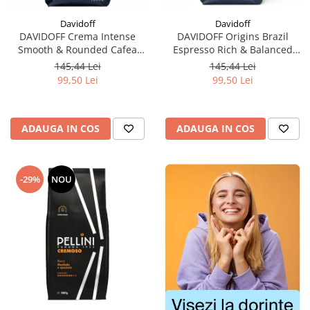
Davidoff
Davidoff
DAVIDOFF Origins Brazil
DAVIDOFF Crema Intense
Espresso Rich & Balanced
Smooth & Rounded Cafea
Cafea Boabe 1Kg
Boabe 1Kg
145,44 Lei
145,44 Lei
99,50 Lei
99,50 Lei
ADAUGA IN COS
ADAUGA IN COS
-29%
NOU