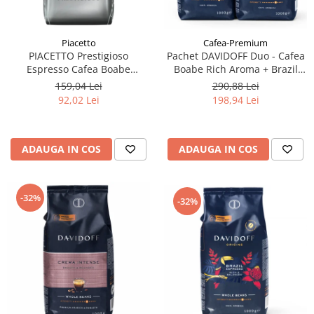
Piacetto
Cafea-Premium
PIACETTO Prestigioso
Pachet DAVIDOFF Duo - Cafea
Espresso Cafea Boabe
Boabe Rich Aroma + Brazil
Espresso 1kg - (TDV
2x1Kg
159,04 Lei
290,88 Lei
14.09.2026)
92,02 Lei
198,94 Lei
ADAUGA IN COS
ADAUGA IN COS
-32%
-32%