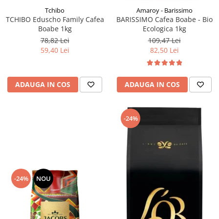
Tchibo
Amaroy - Barissimo
TCHIBO Eduscho Family Cafea
BARISSIMO Cafea Boabe - Bio
Boabe 1kg
Ecologica 1kg
78,82 Lei
109,47 Lei
59,40 Lei
82,50 Lei
ADAUGA IN COS
ADAUGA IN COS
-24%
-24%
NOU