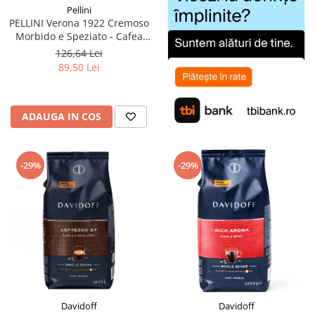
Pellini
PELLINI Verona 1922 Cremoso
Morbido e Speziato - Cafea
Boabe 1kg
126,64 Lei
89,50 Lei
ADAUGA IN COS
-29%
-29%
Davidoff
Davidoff