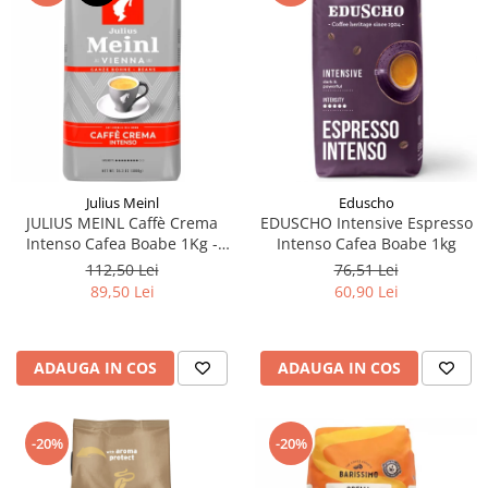
Julius Meinl
Eduscho
JULIUS MEINL Caffè Crema
EDUSCHO Intensive Espresso
Intenso Cafea Boabe 1Kg -
Intenso Cafea Boabe 1kg
Promo August
112,50 Lei
76,51 Lei
89,50 Lei
60,90 Lei
ADAUGA IN COS
ADAUGA IN COS
-20%
-20%