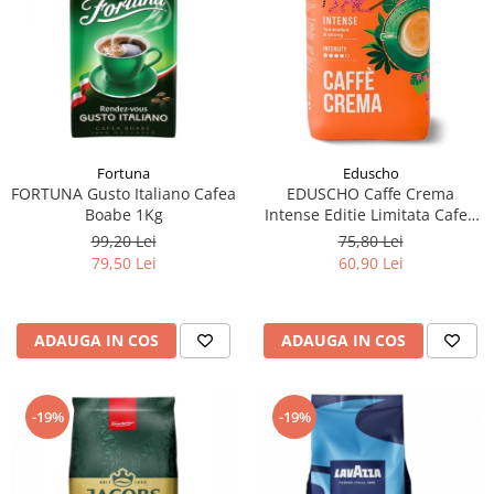
Fortuna
Eduscho
FORTUNA Gusto Italiano Cafea
EDUSCHO Caffe Crema
Boabe 1Kg
Intense Editie Limitata Cafea
Boabe 1kg
99,20 Lei
75,80 Lei
79,50 Lei
60,90 Lei
ADAUGA IN COS
ADAUGA IN COS
-19%
-19%