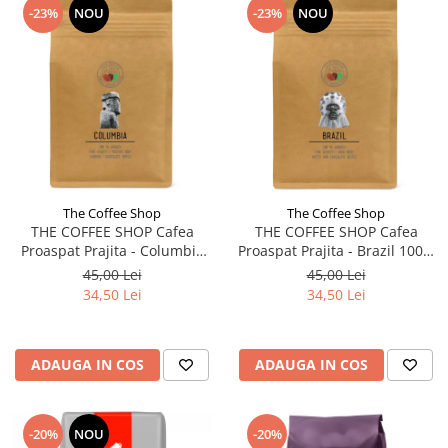
-23%
NOU
-23%
NOU
The Coffee Shop
The Coffee Shop
THE COFFEE SHOP Cafea
THE COFFEE SHOP Cafea
Proaspat Prajita - Columbia
Proaspat Prajita - Brazil 100%
100% Arabica - Cafea Boabe -
Arabica - Cafea Boabe - 250g
45,00 Lei
45,00 Lei
250g
34,50 Lei
34,50 Lei
ADAUGA IN COS
ADAUGA IN COS
-20%
NOU
-20%