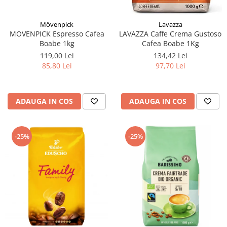
Mövenpick
Lavazza
MOVENPICK Espresso Cafea
LAVAZZA Caffe Crema Gustoso
Boabe 1kg
Cafea Boabe 1Kg
119,00 Lei
134,42 Lei
85,80 Lei
97,70 Lei
ADAUGA IN COS
ADAUGA IN COS
-25%
-25%