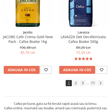
Jacobs
Lavazza
JACOBS Cafe Crema Gold New
LAVAZZA Dek Decofeinizata
Pack - Cafea Boabe 1Kg
Cafea Boabe 500g
106,38 Lei
89,25 Lei
85,70 Lei
72,50 Lei
ADAUGA IN COS
ADAUGA IN COS
1
2
3
11
...
Cafea pe bune, gata sa fie livrată rapid acasă sau la birou.
Cafea online, macinată sau boabe, amară sau cremoasă, puternică sau