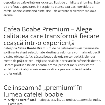
depozitarea cafelei intr-un loc uscat, lipsit de umiditate si lumina. Este
de preferat depozitarea in recipiente etanse sau pachete vidate a
cafelei boabe, eliminand astfel riscul de alterare si pierdere rapida a
aromei.
Cafea Boabe Premium – Alege
calitatea care transformă fiecare
ceașcă într-o experiență
Categoria
Cafea Boabe Premium
de pe
cafea-premium.ro
reunește
sortimente atent selecționate, destinate celor care vor mai mult decât
o cafea obișnuită. Aici găsești boabe de origine controlată, blenduri
create de prăjitori renumiți și specialități apreciate în cafenelele de top.
Fiecare produs este ales pentru aromă, prospețime și consistență,
astfel încât să obții acasă aceeași calitate pe care o oferă barista
profesioniști.
Ce înseamnă „premium” în
lumea cafelei boabe
Origine certificată
– Etiopia, Brazilia, Columbia, Guatemala, India,
Costa Rica.