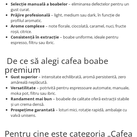
Selecție manuală a boabelor
– eliminarea defectelor pentru un
gust curat.
Prăjire profesională
– light, medium sau dark, în funcție de
profilul aromatic.
Arome complexe
– note florale, ciocolată, caramel, nuci, fructe
roșii, citrice.
Consistență în extracție
– boabe uniforme, ideale pentru
espresso, filtru sau ibric.
De ce să alegi cafea boabe
premium
Gust superior
– intensitate echilibrată, aromă persistentă, zero
amăreală neplăcută.
Versatilitate
– potrivită pentru espressoare automate, manuale,
moka pot, filtru sau ibric.
Randament mai bun
– boabele de calitate oferă extracții stabile
și un crema densă.
Prospețime garantată
– loturi mici, rotație rapidă, ambalaje cu
valvă unisens.
Pentru cine este categoria „Cafea