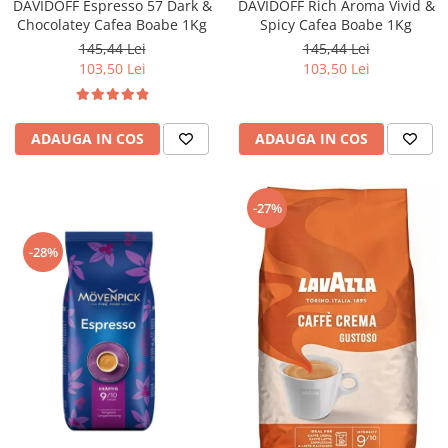
DAVIDOFF Espresso 57 Dark &
DAVIDOFF Rich Aroma Vivid &
Chocolatey Cafea Boabe 1Kg
Spicy Cafea Boabe 1Kg
145,44 Lei
145,44 Lei
103,50 Lei
103,50 Lei
ADAUGA IN COS
ADAUGA IN COS
-27%
-28%