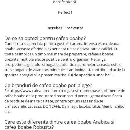
decofeinizată.
Perfect !
Intrebari Frecvente
De ce sa optezi pentru cafea boabe?
Cunoscuta si apreciata pentru gustul si aroma intensa este cafeaua
boabe, aceasta oferind o experienta unica de savurare a cafelei. Cu
toate ca implica un timp mai mare de preparare, cafeaua boabe
prezinta multiple efecte pozitive pentru organism. Pe langa
prospetimea gustului si bogatia autentica a aromelor, aceasta este o
sursa bogata de vitamine, minerale si antioxidanti, contribuind activ la
sporirea energiei si la prevenirea riscului de aparitie a unor boli.
Ce branduri de cafea boabe poti alege?
Pe https://www.cafea-premium.ro regasesti numeroase sortimente de
cafea boabe de la producatori recunoscuti pentru gama diversificata
de produse de inalta calitate, printre optiuni regasindu-se
urmatoarele: Lavazza, DONCAFE, Dallmayr, Jacobs, Julius Meinl, Tchibo
etc.
Care este diferenta dintre cafea boabe Arabica si
cafea boabe Robusta?