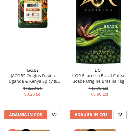
Jacobs
L'Or
JACOBS Origins Fusion
L'OR Espresso Brazil Cafea
Uganda & Kenya Spicy &
Boabe Origine Brazilia 1kg
Nutty - Cafea Boabe 1kg
118,20 Lei
143,75 Lei
90,20 Lei
109,80 Lei
ADAUGA IN COS
ADAUGA IN COS