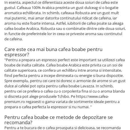
In esenta, aspectul ce diferentiaza aceste doua soiuri de cafea este
gustul. Cafeaua 100% Arabica prezinta un gust dulceag si o bogatie
aromatica echilibrata. In schimb, cafeaua Robusta are un gust mult
mai puternic, mai amar datorita continutului ridicat de cafeina, iar
aroma nu este foarte intensa. Astfel, iubitorii de cafea poate sa aleaga
cafea boabe Arabica, Robusta sau o combinatie dintre cele doua soiuri,
in functie de preferintele lor in ceea ce priveste aroma sau continutul
de cafeina.
Care este cea mai buna cafea boabe pentru
espressor?
"Pentru a prepara un espresso perfect este important sa utilizezi cafea
boabe de inalta calitate. Cafea boabe Arabica este privita ca un soi de
calitate superioara, ce confera un echilibru intre aroma si intensitate,
fiind perfecta pentru a incepe dimineata cu energie si buna dispozitie.
Spre exemplu, pentru cei care isi doresc o armonie de arome si un gust
dulce al cafelei pot opta pentru cafea boabe Lavazza. In schimb,
pentru cei ce prefera o cafea cu o corpolenta fina si cu o aroma blanda
si discreta pot alege produsele Tchibo. Pe https://www.cafea-
premium.ro regasesti o gama variata de sortimente ideale pentru a
prepara o cafea perfecta la espressor si nu numai. "
Pentru cafea boabe ce metode de depozitare se
recomanda?
Pentru a te bucura de o cafea proaspata si delicioasa, se recomanda