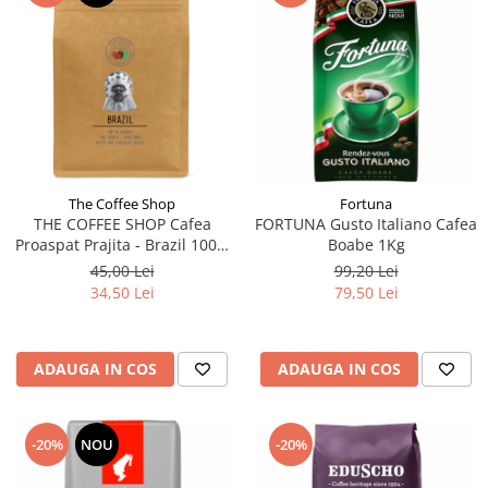
The Coffee Shop
Fortuna
THE COFFEE SHOP Cafea
FORTUNA Gusto Italiano Cafea
Proaspat Prajita - Brazil 100%
Boabe 1Kg
Arabica - Cafea Boabe - 250g
45,00 Lei
99,20 Lei
34,50 Lei
79,50 Lei
ADAUGA IN COS
ADAUGA IN COS
-20%
NOU
-20%