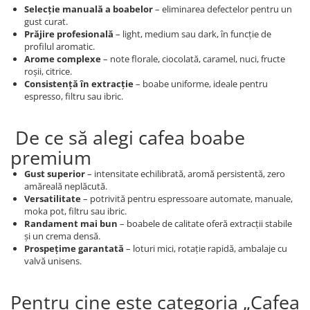
Selecție manuală a boabelor
– eliminarea defectelor pentru un
gust curat.
Prăjire profesională
– light, medium sau dark, în funcție de
profilul aromatic.
Arome complexe
– note florale, ciocolată, caramel, nuci, fructe
roșii, citrice.
Consistență în extracție
– boabe uniforme, ideale pentru
espresso, filtru sau ibric.
De ce să alegi cafea boabe
premium
Gust superior
– intensitate echilibrată, aromă persistentă, zero
amăreală neplăcută.
Versatilitate
– potrivită pentru espressoare automate, manuale,
moka pot, filtru sau ibric.
Randament mai bun
– boabele de calitate oferă extracții stabile
și un crema densă.
Prospețime garantată
– loturi mici, rotație rapidă, ambalaje cu
valvă unisens.
Pentru cine este categoria „Cafea