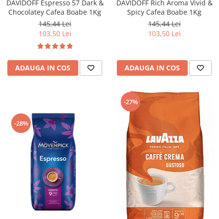
DAVIDOFF Espresso 57 Dark &
DAVIDOFF Rich Aroma Vivid &
Chocolatey Cafea Boabe 1Kg
Spicy Cafea Boabe 1Kg
145,44 Lei
145,44 Lei
103,50 Lei
103,50 Lei
ADAUGA IN COS
ADAUGA IN COS
-27%
-28%