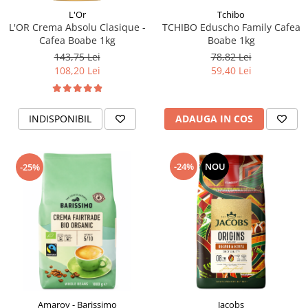
L'Or
Tchibo
L'OR Crema Absolu Clasique -
TCHIBO Eduscho Family Cafea
Cafea Boabe 1kg
Boabe 1kg
143,75 Lei
78,82 Lei
108,20 Lei
59,40 Lei
INDISPONIBIL
ADAUGA IN COS
-24%
NOU
-25%
Amaroy - Barissimo
Jacobs