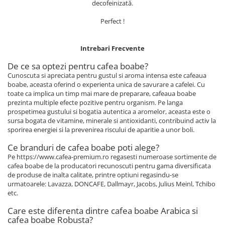
decofeinizată.
Perfect !
Intrebari Frecvente
De ce sa optezi pentru cafea boabe?
Cunoscuta si apreciata pentru gustul si aroma intensa este cafeaua
boabe, aceasta oferind o experienta unica de savurare a cafelei. Cu
toate ca implica un timp mai mare de preparare, cafeaua boabe
prezinta multiple efecte pozitive pentru organism. Pe langa
prospetimea gustului si bogatia autentica a aromelor, aceasta este o
sursa bogata de vitamine, minerale si antioxidanti, contribuind activ la
sporirea energiei si la prevenirea riscului de aparitie a unor boli.
Ce branduri de cafea boabe poti alege?
Pe https://www.cafea-premium.ro regasesti numeroase sortimente de
cafea boabe de la producatori recunoscuti pentru gama diversificata
de produse de inalta calitate, printre optiuni regasindu-se
urmatoarele: Lavazza, DONCAFE, Dallmayr, Jacobs, Julius Meinl, Tchibo
etc.
Care este diferenta dintre cafea boabe Arabica si
cafea boabe Robusta?