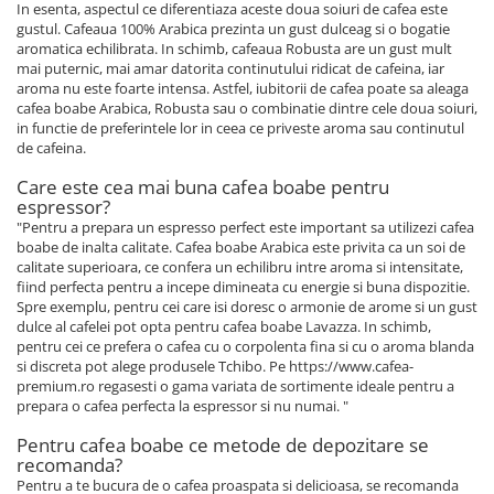
In esenta, aspectul ce diferentiaza aceste doua soiuri de cafea este
gustul. Cafeaua 100% Arabica prezinta un gust dulceag si o bogatie
aromatica echilibrata. In schimb, cafeaua Robusta are un gust mult
mai puternic, mai amar datorita continutului ridicat de cafeina, iar
aroma nu este foarte intensa. Astfel, iubitorii de cafea poate sa aleaga
cafea boabe Arabica, Robusta sau o combinatie dintre cele doua soiuri,
in functie de preferintele lor in ceea ce priveste aroma sau continutul
de cafeina.
Care este cea mai buna cafea boabe pentru
espressor?
"Pentru a prepara un espresso perfect este important sa utilizezi cafea
boabe de inalta calitate. Cafea boabe Arabica este privita ca un soi de
calitate superioara, ce confera un echilibru intre aroma si intensitate,
fiind perfecta pentru a incepe dimineata cu energie si buna dispozitie.
Spre exemplu, pentru cei care isi doresc o armonie de arome si un gust
dulce al cafelei pot opta pentru cafea boabe Lavazza. In schimb,
pentru cei ce prefera o cafea cu o corpolenta fina si cu o aroma blanda
si discreta pot alege produsele Tchibo. Pe https://www.cafea-
premium.ro regasesti o gama variata de sortimente ideale pentru a
prepara o cafea perfecta la espressor si nu numai. "
Pentru cafea boabe ce metode de depozitare se
recomanda?
Pentru a te bucura de o cafea proaspata si delicioasa, se recomanda