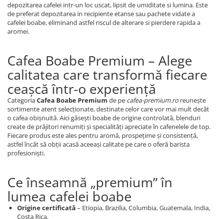
depozitarea cafelei intr-un loc uscat, lipsit de umiditate si lumina. Este
de preferat depozitarea in recipiente etanse sau pachete vidate a
cafelei boabe, eliminand astfel riscul de alterare si pierdere rapida a
aromei.
Cafea Boabe Premium – Alege
calitatea care transformă fiecare
ceașcă într-o experiență
Categoria
Cafea Boabe Premium
de pe
cafea-premium.ro
reunește
sortimente atent selecționate, destinate celor care vor mai mult decât
o cafea obișnuită. Aici găsești boabe de origine controlată, blenduri
create de prăjitori renumiți și specialități apreciate în cafenelele de top.
Fiecare produs este ales pentru aromă, prospețime și consistență,
astfel încât să obții acasă aceeași calitate pe care o oferă barista
profesioniști.
Ce înseamnă „premium” în
lumea cafelei boabe
Origine certificată
– Etiopia, Brazilia, Columbia, Guatemala, India,
Costa Rica.