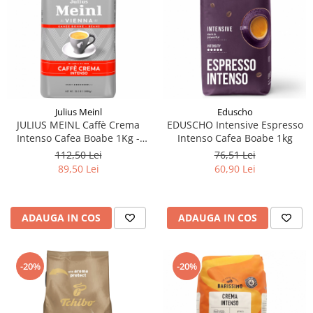
Julius Meinl
Eduscho
JULIUS MEINL Caffè Crema
EDUSCHO Intensive Espresso
Intenso Cafea Boabe 1Kg -
Intenso Cafea Boabe 1kg
Promo August
112,50 Lei
76,51 Lei
89,50 Lei
60,90 Lei
ADAUGA IN COS
ADAUGA IN COS
-20%
-20%