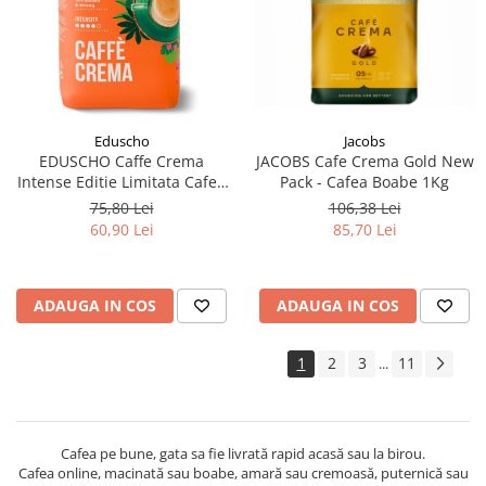
Eduscho
Jacobs
EDUSCHO Caffe Crema
JACOBS Cafe Crema Gold New
Intense Editie Limitata Cafea
Pack - Cafea Boabe 1Kg
Boabe 1kg
75,80 Lei
106,38 Lei
60,90 Lei
85,70 Lei
ADAUGA IN COS
ADAUGA IN COS
1
2
3
11
...
Cafea pe bune, gata sa fie livrată rapid acasă sau la birou.
Cafea online, macinată sau boabe, amară sau cremoasă, puternică sau