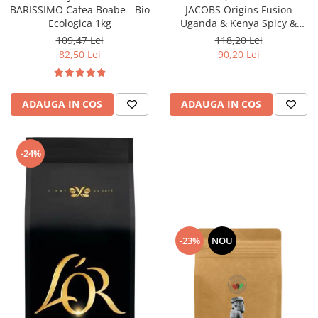
BARISSIMO Cafea Boabe - Bio
JACOBS Origins Fusion
Ecologica 1kg
Uganda & Kenya Spicy &
Nutty - Cafea Boabe 1kg
109,47 Lei
118,20 Lei
82,50 Lei
90,20 Lei
ADAUGA IN COS
ADAUGA IN COS
-24%
-23%
NOU