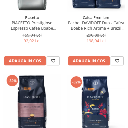
Piacetto
Cafea-Premium
PIACETTO Prestigioso
Pachet DAVIDOFF Duo - Cafea
Espresso Cafea Boabe
Boabe Rich Aroma + Brazil
Espresso 1kg - (TDV
2x1Kg
159,04 Lei
290,88 Lei
14.09.2026)
92,02 Lei
198,94 Lei
ADAUGA IN COS
ADAUGA IN COS
-32%
-32%