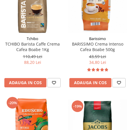
Tchibo
Barissimo
TCHIBO Barista Caffe Crema
BARISSIMO Crema Intenso
Cafea Boabe 1Kg
Cafea Boabe 500g
110,49 Lei
43,59 Lei
88,20 Lei
34,80 Lei
ADAUGA IN COS
ADAUGA IN COS
-20%
-19%