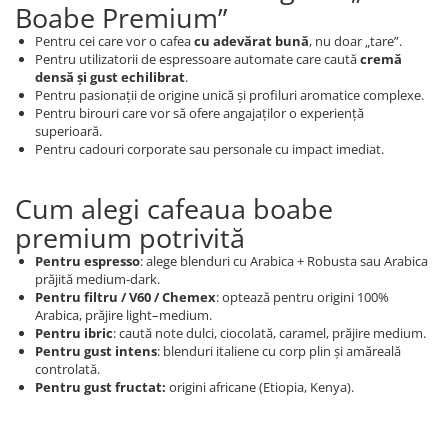
Boabe Premium”
Pentru cei care vor o cafea
cu adevărat bună
, nu doar „tare”.
Pentru utilizatorii de espressoare automate care caută
cremă
densă și gust echilibrat
.
Pentru pasionații de origine unică și profiluri aromatice complexe.
Pentru birouri care vor să ofere angajaților o experiență
superioară.
Pentru cadouri corporate sau personale cu impact imediat.
Cum alegi cafeaua boabe
premium potrivită
Pentru espresso
: alege blenduri cu Arabica + Robusta sau Arabica
prăjită medium-dark.
Pentru filtru / V60 / Chemex
: optează pentru origini 100%
Arabica, prăjire light–medium.
Pentru ibric
: caută note dulci, ciocolată, caramel, prăjire medium.
Pentru gust intens
: blenduri italiene cu corp plin și amăreală
controlată.
Pentru gust fructat:
origini africane (Etiopia, Kenya).