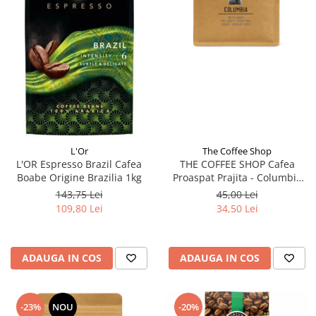
L'Or
The Coffee Shop
L'OR Espresso Brazil Cafea
THE COFFEE SHOP Cafea
Boabe Origine Brazilia 1kg
Proaspat Prajita - Columbia
100% Arabica - Cafea Boabe -
143,75 Lei
45,00 Lei
250g
109,80 Lei
34,50 Lei
ADAUGA IN COS
ADAUGA IN COS
-23%
NOU
-20%