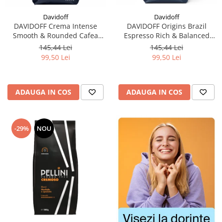
Davidoff
Davidoff
DAVIDOFF Origins Brazil
DAVIDOFF Crema Intense
Espresso Rich & Balanced
Smooth & Rounded Cafea
Cafea Boabe 1Kg
Boabe 1Kg
145,44 Lei
145,44 Lei
99,50 Lei
99,50 Lei
ADAUGA IN COS
ADAUGA IN COS
-29%
NOU