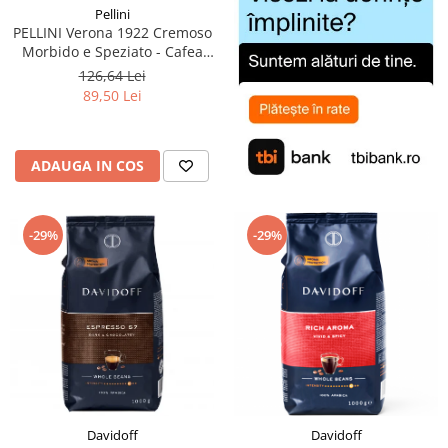
Pellini
PELLINI Verona 1922 Cremoso
Morbido e Speziato - Cafea
Boabe 1kg
126,64 Lei
89,50 Lei
ADAUGA IN COS
-29%
-29%
Davidoff
Davidoff