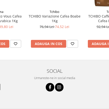
una
Tchibo
T
z-Vous Cafea
TCHIBO Variazione Cafea Boabe
TCHIBO Caff
rabica 1Kg
1Kg
Cafea 
89,80 Lei
76,94 Lei
74,52 Lei
92,94 L
COS
ADAUGA IN COS
ADAUGA I
SOCIAL
Urmareste-ne in social media