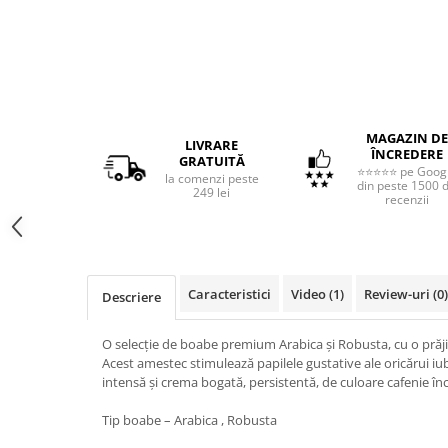
MAGAZIN DE
LIVRARE
ÎNCREDERE
GRATUITĂ
⭐⭐⭐⭐⭐ pe Goog
la comenzi peste
din peste 1500 
249 lei
recenzii
Caracteristici
Video
(1)
Review-uri
(0)
Descriere
O selecție de boabe premium Arabica și Robusta, cu o prăji
Acest amestec stimulează papilele gustative ale oricărui iu
intensă și crema bogată, persistentă, de culoare cafenie înc
Tip boabe – Arabica , Robusta