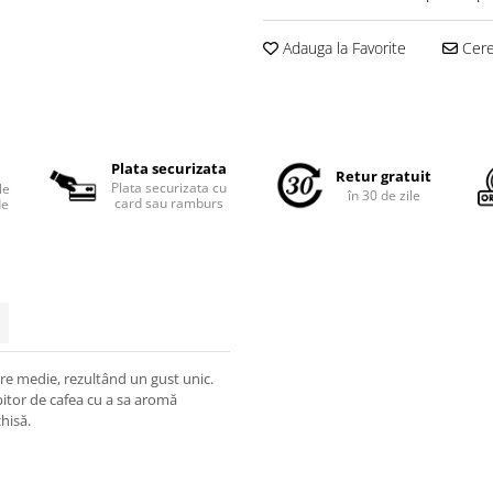
Adauga la Favorite
Cere 
Plata securizata
Retur gratuit
Plata securizata cu
le
în 30 de zile
card sau ramburs
de
re medie, rezultând un gust unic.
bitor de cafea cu a sa aromă
hisă.