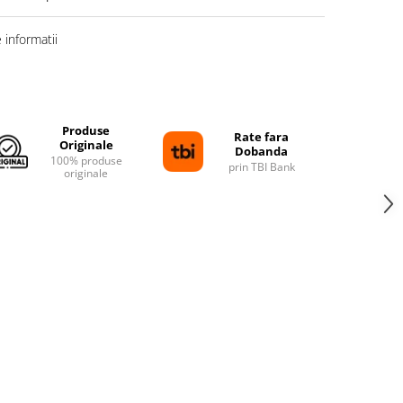
informatii
Distribuie
pe
Facebook
Produse
Rate fara
Originale
Dobanda
100% produse
prin TBI Bank
originale