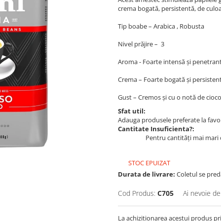
crema bogată, persistentă, de culoa
Tip boabe – Arabica , Robusta
Nivel prăjire – 3
Aroma - Foarte intensă și penetran
Crema – Foarte bogată și persisten
Gust – Cremos și cu o notă de cioco
Sfat util:
Adauga produsele preferate la favori
Cantitate Insuficienta?:
Pentru cantități mai mari 
STOC EPUIZAT
Durata de livrare:
Coletul se pred
Cod Produs:
C705
Ai nevoie de
La achizitionarea acestui produs pr