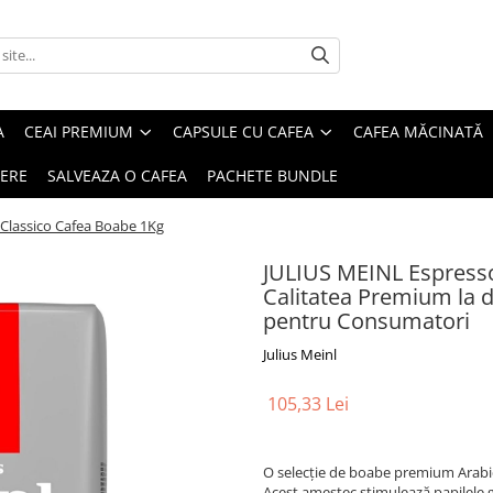
A
CEAI PREMIUM
CAPSULE CU CAFEA
CAFEA MĂCINATĂ
IERE
SALVEAZA O CAFEA
PACHETE BUNDLE
Classico Cafea Boabe 1Kg
JULIUS MEINL Espresso
Calitatea Premium la doa
pentru Consumatori
Julius Meinl
105,33 Lei
O selecție de boabe premium Arabica
Acest amestec stimulează papilele gu