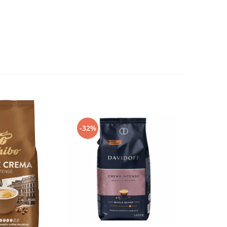
-32%
-29%