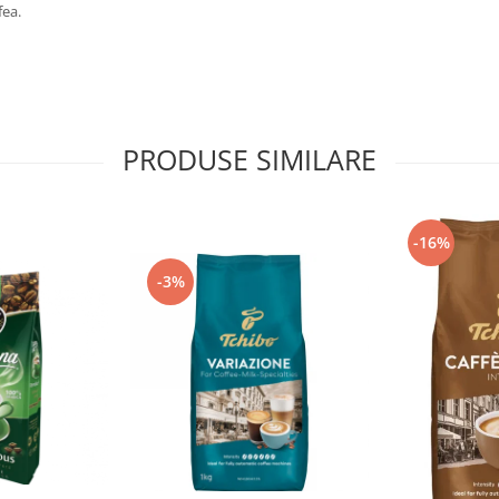
fea.
PRODUSE SIMILARE
-16%
-3%