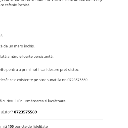
re cafenie închisă.
tă
tă de un maro închis.
lată amăruie foarte persistentă.
te pentru a primi notificari despre pret si stoc
decât cele existente pe stoc sunați la nr. 0723575569
ă curierului în următoarea zi lucrătoare
 ajutor?
0723575569
imiti
105
puncte de fidelitate