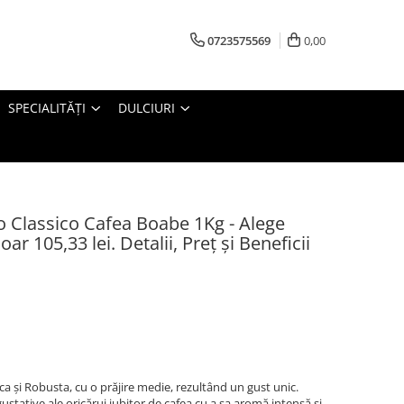
0723575569
0,00
SPECIALITĂȚI
DULCIURI
 Classico Cafea Boabe 1Kg - Alege
r 105,33 lei. Detalii, Preț și Beneficii
 și Robusta, cu o prăjire medie, rezultând un gust unic.
stative ale oricărui iubitor de cafea cu a sa aromă intensă și