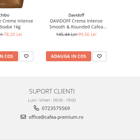
chibo
Davidoff
e Creme Intense
DAVIDOFF Crema Intense
DAVIDOFF 
Boabe 1kg
Smooth & Rounded Cafea
Chocolat
Boabe 1Kg
ei
78,20 Lei
145,44 Lei
99,50 Lei
145,4
N COS
ADAUGA IN COS
ADAUG
SUPORT CLIENTI
Luni - Vineri - 09:00 - 19:00
0723575569
office@cafea-premium.ro