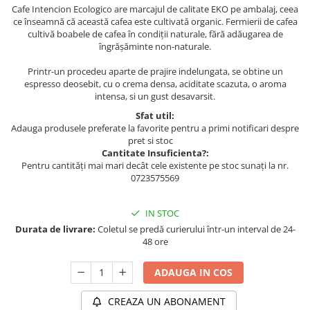
Cafe Intencion Ecologico are marcajul de calitate EKO pe ambalaj, ceea
ce înseamnă că această cafea este cultivată organic. Fermierii de cafea
cultivă boabele de cafea în condiții naturale, fără adăugarea de
îngrășăminte non-naturale.
Printr-un procedeu aparte de prajire indelungata, se obtine un
espresso deosebit, cu o crema densa, aciditate scazuta, o aroma
intensa, si un gust desavarsit.
Sfat util:
Adauga produsele preferate la favorite pentru a primi notificari despre
pret si stoc
Cantitate Insuficienta?:
Pentru cantități mai mari decât cele existente pe stoc sunați la nr.
0723575569
IN STOC
Durata de livrare:
Coletul se predă curierului într-un interval de 24-
48 ore
ADAUGA IN COS
CREAZA UN ABONAMENT