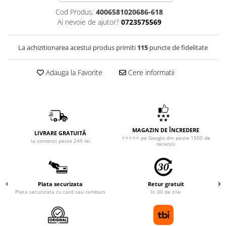
Cod Produs:
4006581020686-618
Ai nevoie de ajutor?
0723575569
La achizitionarea acestui produs primiti
115
puncte de fidelitate
Adauga la Favorite
Cere informatii
MAGAZIN DE ÎNCREDERE
LIVRARE GRATUITĂ
⭐⭐⭐⭐⭐ pe Google din peste 1500 de
la comenzi peste 249 lei
recenzii
Plata securizata
Retur gratuit
Plata securizata cu card sau ramburs
în 30 de zile