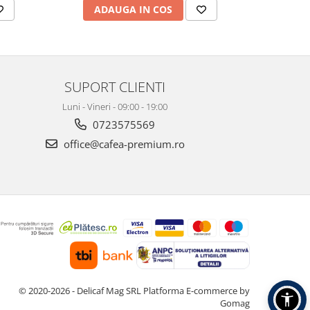
ADAUGA IN COS
AD
SUPORT CLIENTI
Luni - Vineri - 09:00 - 19:00
0723575569
office@cafea-premium.ro
© 2020-2026 - Delicaf Mag SRL
Platforma E-commerce by
Gomag