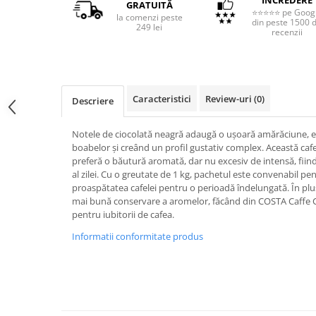
ÎNCREDERE
GRATUITĂ
⭐⭐⭐⭐⭐ pe Goog
la comenzi peste
din peste 1500 
249 lei
recenzii
Caracteristici
Review-uri
(0)
Descriere
Notele de ciocolată neagră adaugă o ușoară amărăciune, ec
boabelor și creând un profil gustativ complex. Această cafe
preferă o băutură aromată, dar nu excesiv de intensă, fii
al zilei. Cu o greutate de 1 kg, pachetul este convenabil p
proaspătatea cafelei pentru o perioadă îndelungată. În plus
mai bună conservare a aromelor, făcând din COSTA Caffe C
pentru iubitorii de cafea.
Informatii conformitate produs