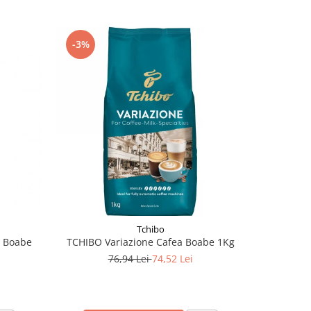
-3%
-16%
Tchibo
 Boabe
TCHIBO Variazione Cafea Boabe 1Kg
TCHIBO 
76,94 Lei
74,52 Lei