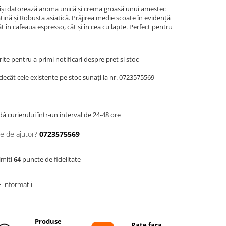
și datorează aroma unică și crema groasă unui amestec
tină și Robusta asiatică. Prăjirea medie scoate în evidență
în ​​cafeaua espresso, cât și în cea cu lapte. Perfect pentru
te pentru a primi notificari despre pret si stoc
decât cele existente pe stoc sunați la nr. 0723575569
dă curierului într-un interval de 24-48 ore
ie de ajutor?
0723575569
imiti
64
puncte de fidelitate
informatii
Produse
Rate fara