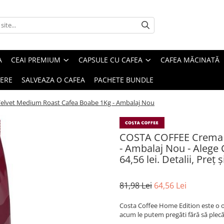
A
CEAI PREMIUM
CAPSULE CU CAFEA
CAFEA MĂCINATĂ
IERE
SALVEAZA O CAFEA
PACHETE BUNDLE
lvet Medium Roast Cafea Boabe 1Kg - Ambalaj Nou
COSTA COFFEE Crema 
- Ambalaj Nou - Alege 
64,56 lei. Detalii, Pre
81,98 Lei
64,56 Lei
Costa Coffee Home Edition este o of
acum le putem pregăti fără să plec