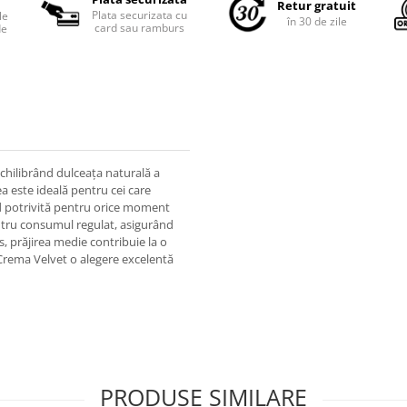
Retur gratuit
Plata securizata cu
le
în 30 de zile
card sau ramburs
de
hilibrând dulceața naturală a
a este ideală pentru cei care
nd potrivită pentru orice moment
entru consumul regulat, asigurând
, prăjirea medie contribuie la o
rema Velvet o alegere excelentă
PRODUSE SIMILARE