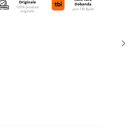
Originale
Dobanda
100% produse
prin TBI Bank
originale