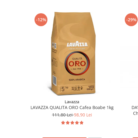
-12%
-29%
Lavazza
LAVAZZA QUALITA ORO Cafea Boabe 1kg
DA
Ch
111,80 Lei
98,90 Lei