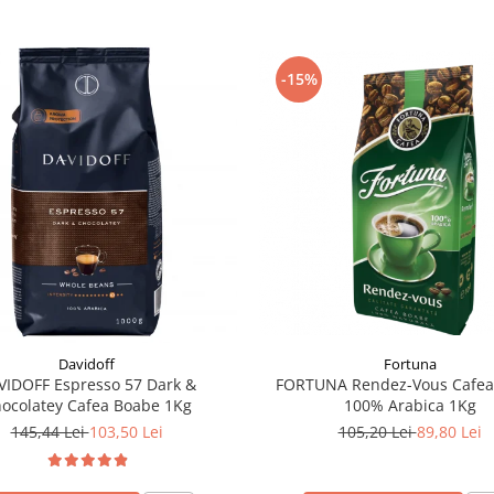
-15%
Davidoff
Fortuna
VIDOFF Espresso 57 Dark &
FORTUNA Rendez-Vous Cafea
ocolatey Cafea Boabe 1Kg
100% Arabica 1Kg
145,44 Lei
103,50 Lei
105,20 Lei
89,80 Lei