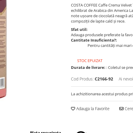
COSTA COFFEE Caffe Crema Velvet î
echilibrat de Arabica din America La
note ușoare de ciocolată neagră atât 
compoziții de lapte cald și rece.
Sfat util:
Adauga produsele preferate la favori
Cantitate Insuficienta?:
Pentru cantități mai mari 
STOC EPUIZAT
Durata de livrare:
: Coletul se pre
Cod Produs:
C2166-92
Ai nevo
La achizitionarea acestui produs pr
Adauga la Favorite
Cere 
Plata securizata