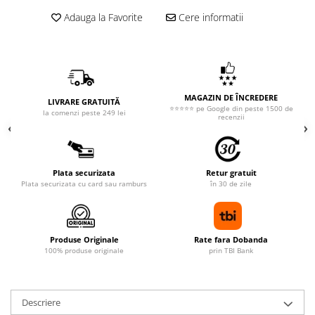
Adauga la Favorite
Cere informatii
MAGAZIN DE ÎNCREDERE
LIVRARE GRATUITĂ
⭐⭐⭐⭐⭐ pe Google din peste 1500 de
la comenzi peste 249 lei
recenzii
Plata securizata
Retur gratuit
Plata securizata cu card sau ramburs
în 30 de zile
Produse Originale
Rate fara Dobanda
100% produse originale
prin TBI Bank
Descriere