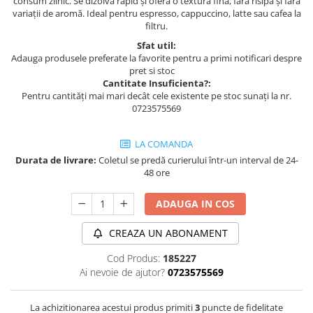
consum zilnic. Se dizolvă rapid și oferă o textură fină, fără risipă și fără
variații de aromă. Ideal pentru espresso, cappuccino, latte sau cafea la
filtru.
Sfat util:
Adauga produsele preferate la favorite pentru a primi notificari despre
pret si stoc
Cantitate Insuficienta?:
Pentru cantități mai mari decât cele existente pe stoc sunați la nr.
0723575569
LA COMANDA
Durata de livrare:
Coletul se predă curierului într-un interval de 24-
48 ore
ADAUGA IN COS
CREAZA UN ABONAMENT
Cod Produs:
185227
Ai nevoie de ajutor?
0723575569
La achizitionarea acestui produs primiti
3
puncte de fidelitate