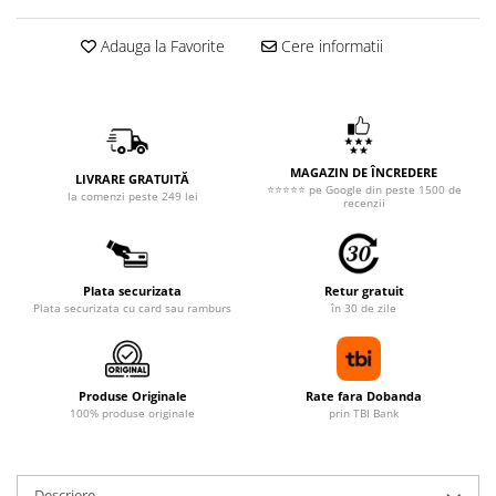
Adauga la Favorite
Cere informatii
MAGAZIN DE ÎNCREDERE
LIVRARE GRATUITĂ
⭐⭐⭐⭐⭐ pe Google din peste 1500 de
la comenzi peste 249 lei
recenzii
Plata securizata
Retur gratuit
Plata securizata cu card sau ramburs
în 30 de zile
Produse Originale
Rate fara Dobanda
100% produse originale
prin TBI Bank
Descriere