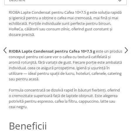
RIOBA Lapte Condensat pentru Cafea 10×7.5 g este soluția rapidă
și igienică pentru a obține o cafea mai cremoasă, mai fină și mai
echilibrată. Porțiile individuale sunt perfecte pentru birouri,
HoReCa, călătorii sau consum zilnic, oferind gust constant și
dozare precisă.
RIOBA Lapte Condensat pentru Cafea 10×7.5 g
este un produs
conceput pentru cei care vor o cafea cu textură catifelată și
aromă rotunjită, fără variații de gust. Fiecare porție este ambalată
individual, ceea ce asigură prospețime, igienă și ușurință în
utilizare — ideal pentru spații de lucru, hoteluri, cafenele, catering
sau pentru acasă.
Formula concentrată se dizolvă rapid în băuturi fierbinți, oferind
o cremozitate superioară față de laptele obișnuit. Este alegerea
potrivită pentru espresso, cafea la filtru, cappuccino, latte sau
ceai negru.
Beneficii