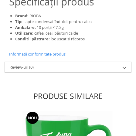
Specificații produs
Brand:
RIOBA
Tip:
Lapte condensat îndulcit pentru cafea
Ambalare:
10 porții × 7.5 g
Utilizare:
cafea, ceai, băuturi calde
Condiții păstrare:
loc uscat și răcoros
Informatii conformitate produs
Review-uri
(0)
PRODUSE SIMILARE
NOU