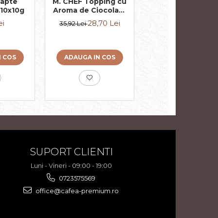
apte
M. CHEF Topping cu
DELACO Lapte
10x10g
Aroma de Ciocolata
Condensat pent
1Kg
Cafea 10x7.5g
ei
28,70 Lei
3,50 Lei
35,92 Lei
3,89 Lei
N COS
ADAUGA IN COS
ADAUGA IN COS
SUPORT CLIENTI
Luni - Vineri - 09:00 - 19:00
0723575569
office@cafea-premium.ro