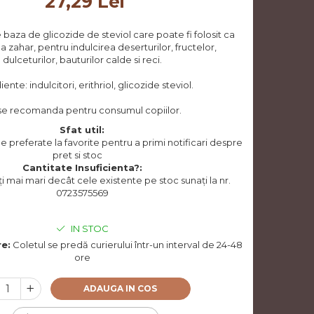
27,29 Lei
 baza de glicozide de steviol care poate fi folosit ca
la zahar, pentru indulcirea deserturilor, fructelor,
dulceturilor, bauturilor calde si reci.
ente: indulcitori, erithriol, glicozide steviol.
se recomanda pentru consumul copiilor.
Sfat util:
preferate la favorite pentru a primi notificari despre
pret si stoc
Cantitate Insuficienta?:
i mai mari decât cele existente pe stoc sunați la nr.
0723575569
IN STOC
re:
Coletul se predă curierului într-un interval de 24-48
ore
ADAUGA IN COS