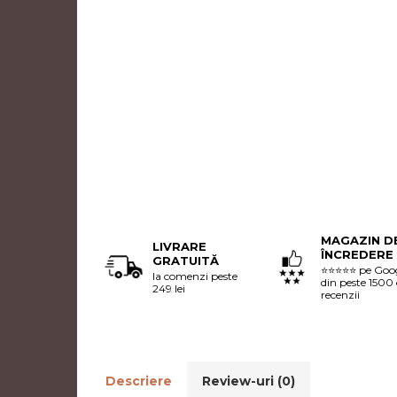
MAGAZIN D
LIVRARE
ÎNCREDERE
GRATUITĂ
⭐⭐⭐⭐⭐ pe Goo
la comenzi peste
din peste 1500
249 lei
recenzii
Descriere
Review-uri
(0)