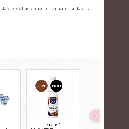
telor de fructe, musli-ului și iaurturilor datorită
-20%
NOU
-10%
e
M Chef
Delaco