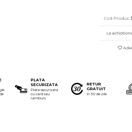
Cod Produs:
La achizition
Adau
E
PLATA
RETUR
SECURIZATA
GRATUIT
gle
Plata securizata
 de
cu card sau
în 30 de zile
ramburs