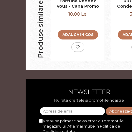
Fortuna Rendez
RIO
Produse similare
Vous - Cana Promo
Conde
Cafe
10,00 Lei
3
ADAUGA IN COS
ADAU
NEWSLETTER
Nu rata ofertele si promotiile noastre
Vreau sa primesc newsletter cu promotiile
magazinului. Afla mai multe in
Politica de
Confidentialitate