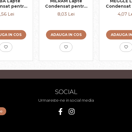
MILRAM Lapte
MEGGLE L
BA Lapte
Condensat pentru
Condensat 
nsat pentru
Cafea cu Aroma
a 10x7.5g
8,03 Lei
4,07 L
,56 Lei
Irish Cream 10x14g
ADAUGA IN COS
ADAUGA I
GA IN COS
SOCIAL
Urmareste-ne in social media