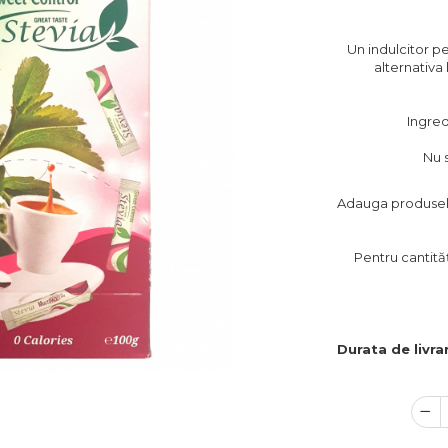
Un indulcitor pe
alternativa 
Ingredi
Nu 
Adauga produsele 
Pentru cantităț
Durata de livra