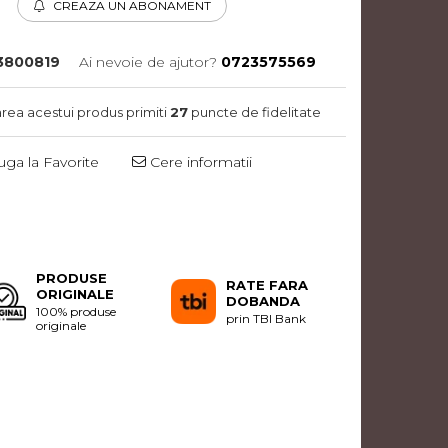
CREAZA UN ABONAMENT
3800819
Ai nevoie de ajutor?
0723575569
area acestui produs primiti
27
puncte de fidelitate
ga la Favorite
Cere informatii
Distribuie
pe
Facebook
PRODUSE
RATE FARA
ORIGINALE
DOBANDA
100% produse
prin TBI Bank
originale