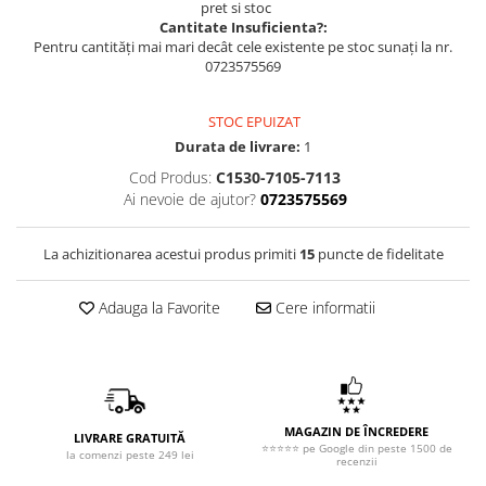
pret si stoc
Cantitate Insuficienta?:
Pentru cantități mai mari decât cele existente pe stoc sunați la nr.
0723575569
STOC EPUIZAT
Durata de livrare:
1
Cod Produs:
C1530-7105-7113
Ai nevoie de ajutor?
0723575569
La achizitionarea acestui produs primiti
15
puncte de fidelitate
Adauga la Favorite
Cere informatii
MAGAZIN DE ÎNCREDERE
LIVRARE GRATUITĂ
⭐⭐⭐⭐⭐ pe Google din peste 1500 de
la comenzi peste 249 lei
recenzii