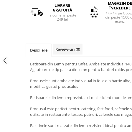
MAGAZIN DE
LIVRARE
ÎNCREDERE
GRATUITĂ
⭐⭐⭐⭐⭐ pe Goog
la comenzi peste
din peste 1500 
249 lei
recenzii
Review-uri
(0)
Descriere
Betisoare din Lemn pentru Cafea, Ambalate Individual 1
Agitatoare de tip paleta din lemn pentru bauturi calde, pr
Produsele sunt ambalate individual in folie din hartie alba
modifica gustul produsului;
Betisoarele din lemn reprezinta cel mai eficient mod de ame
Produsul este perfect pentru catering, fast food, cafenele s
utilizate in restaurante, terase, pub-uri, cafenele sau maga
Paletinele sunt realizate din lemn rezistent ideal pentru am