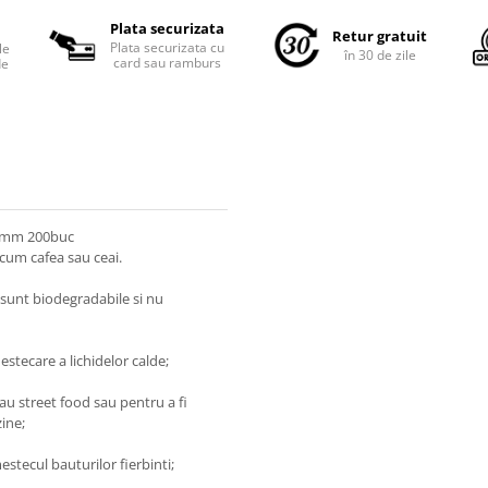
Plata securizata
Retur gratuit
Plata securizata cu
le
în 30 de zile
card sau ramburs
de
40mm 200buc
ecum cafea sau ceai.
, sunt biodegradabile si nu
stecare a lichidelor calde;
au street food sau pentru a fi
zine;
estecul bauturilor fierbinti;