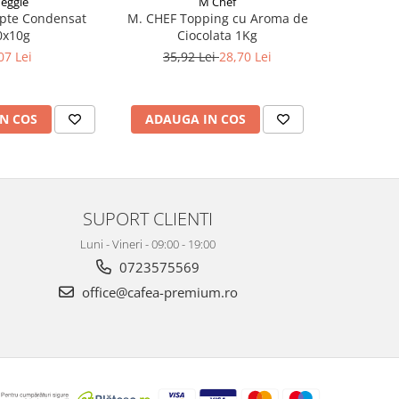
eggle
M Chef
pte Condensat
M. CHEF Topping cu Aroma de
DELACO 
0x10g
Ciocolata 1Kg
pentr
07 Lei
35,92 Lei
28,70 Lei
3,8
N COS
ADAUGA IN COS
ADAUG
SUPORT CLIENTI
Luni - Vineri - 09:00 - 19:00
0723575569
office@cafea-premium.ro