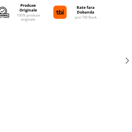
Produse
Rate fara
Originale
Dobanda
100% produse
prin TBI Bank
originale