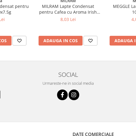
MILRAM
ba
M
MILRAM Lapte Condensat
densat pentru
MEGGLE La
pentru Cafea cu Aroma Irish
0x7.5g
1
Cream 10x14g
8,03 Lei
Lei
4,
ADAUGA IN COS
COS
ADAUGA I
SOCIAL
Urmareste-ne in social media
DATE COMERCIALE