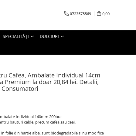
0723575569
0,00
SPECIALITĂȚI
DULCIURI
tru Cafea, Ambalate Individual 14cm
a Premium la doar 20,84 lei. Detalii,
ru Consumatori
 Ambalate Individual 140mm 200buc
entru bauturi calde, precum cafea sau ceai.
n folie din hartie alba, sunt biodegradabile si nu modifica