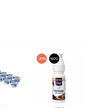
-20%
NOU
-10%