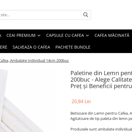
A
CEAI PREMIUM
CAPSULE CU CAFEA
CAFEA MĂCINATĂ
IERE
SALVEAZA O CAFEA
PACHETE BUNDLE
Cafea, Ambalate Individual 14cm 200buc
Paletine din Lemn pen
200buc - Alege Calitate
Preț și Beneficii pent
20,84 Lei
Betisoare din Lemn pentru Cafea,
Agitatoare de tip paleta din lemn p
Produsele sunt ambalate individual i