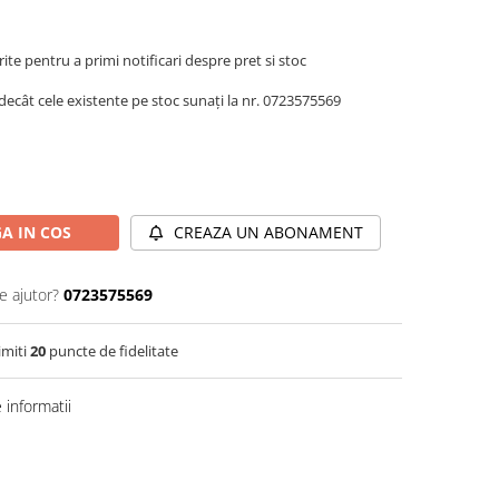
te pentru a primi notificari despre pret si stoc
decât cele existente pe stoc sunați la nr. 0723575569
A IN COS
CREAZA UN ABONAMENT
e ajutor?
0723575569
imiti
20
puncte de fidelitate
informatii
Distribuie
pe
Facebook