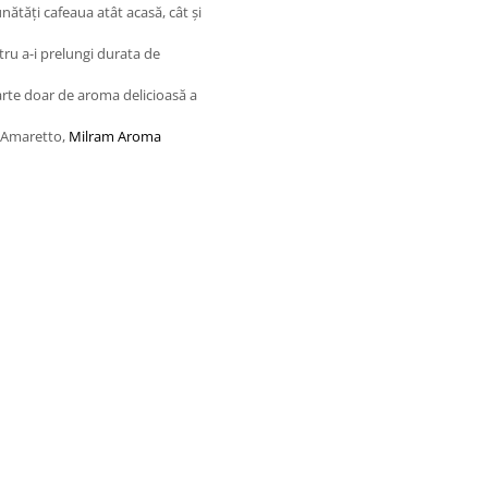
unătăți cafeaua atât acasă, cât și
tru a-i prelungi durata de
 parte doar de aroma delicioasă a
e Amaretto,
Milram Aroma