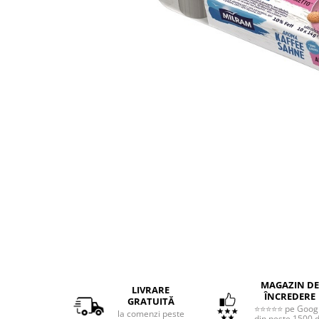
Distribuie
pe
Facebook
MAGAZIN DE
LIVRARE
ÎNCREDERE
GRATUITĂ
⭐⭐⭐⭐⭐ pe Goog
la comenzi peste
din peste 1500 