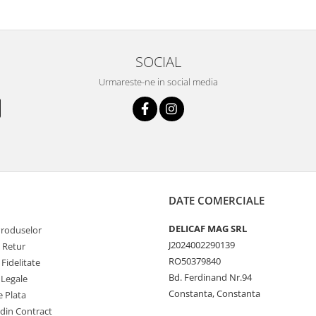
SOCIAL
Urmareste-ne in social media
DATE COMERCIALE
DELICAF MAG SRL
Produselor
J2024002290139
e Retur
RO50379840
Fidelitate
Bd. Ferdinand Nr.94
 Legale
Constanta, Constanta
 Plata
 din Contract