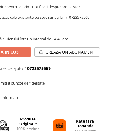
te pentru a primi notificari despre pret si stoc
decât cele existente pe stoc sunați la nr. 0723575569
 curierului într-un interval de 24-48 ore
A IN COS
CREAZA UN ABONAMENT
voie de ajutor?
0723575569
imiti
8
puncte de fidelitate
informatii
Produse
Rate fara
Originale
Dobanda
100% produse
prin TBI Bank