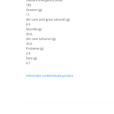
182
Grasimi (g)
11
din care acizi grasi saturati (g)
6.9
Glucide (g)
20.6
din care zaharuri (g)
20.6
Proteine (g)
2.4
Sare (g)
0.1
Informatii conformitate produs