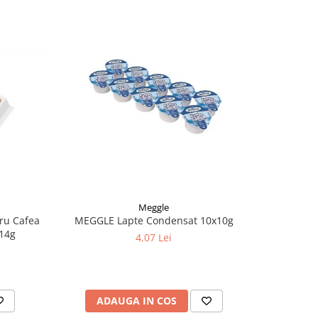
-20%
Meggle
ru Cafea
MEGGLE Lapte Condensat 10x10g
M. CHEF To
x14g
4,07 Lei
ADAUGA IN COS
AD