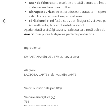
Ușor de folosit
: Este o soluție practică pentru a-ți îmb
în deplasare, fără prea mult efort.
Ultrapasteurizat
: Acest produs este tratat termic pen
valabilitate și a-i menține prospețimea.
Fără alcool
: Fiind fără alcool, poți fi sigur că vei avea
Amaretto-ului, fără conținutul de alcool.
Așadar, dacă vrei să îți savurezi cafeaua cu o notă dulce d
Amaretto
ar putea fi alegerea perfectă pentru tine.
Ingrediente
SMANTANA (din UE), 17% zahar, aroma
Alergeni
LACTOZA, LAPTE si derivati din LAPTE
Valori nutritionale per 100g
Valoare energetica (kJ)
761
Valoare energetica (kcal)