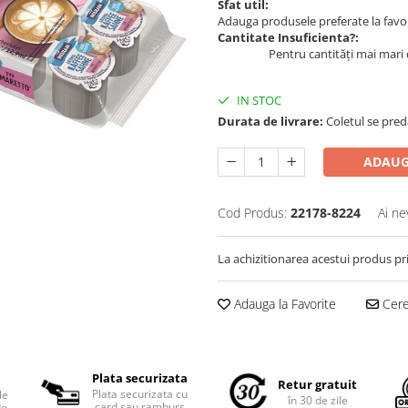
Sfat util:
Adauga produsele preferate la favori
Cantitate Insuficienta?:
Pentru cantități mai mari 
IN STOC
Durata de livrare:
Coletul se predă
ADAUG
Cod Produs:
22178-8224
Ai ne
La achizitionarea acestui produs pr
Adauga la Favorite
Cere 
Plata securizata
Retur gratuit
Plata securizata cu
le
în 30 de zile
card sau ramburs
de