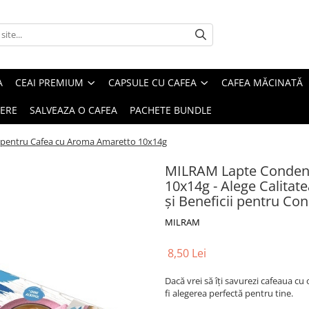
A
CEAI PREMIUM
CAPSULE CU CAFEA
CAFEA MĂCINATĂ
IERE
SALVEAZA O CAFEA
PACHETE BUNDLE
pentru Cafea cu Aroma Amaretto 10x14g
MILRAM Lapte Condens
10x14g - Alege Calitate
și Beneficii pentru Co
MILRAM
8,50 Lei
Dacă vrei să îți savurezi cafeaua c
fi alegerea perfectă pentru tine.