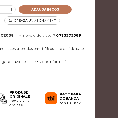
ADAUGA IN COS
CREAZA UN ABONAMENT
C2068
Ai nevoie de ajutor?
0723575569
area acestui produs primiti
13
puncte de fidelitate
ga la Favorite
Cere informatii
Distribuie
pe
Facebook
PRODUSE
RATE FARA
ORIGINALE
DOBANDA
100% produse
prin TBI Bank
originale