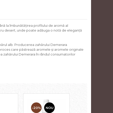
 până la îmbunătățirea profilului de aromă al
 pentru desert, unde poate adăuga o notă de eleganță
 zahărul alb. Producerea zahărului Demerara
, proces care păstrează aromele și aromele originale
tea zahărului Demerara în rândul consumatorilor
-20%
NOU