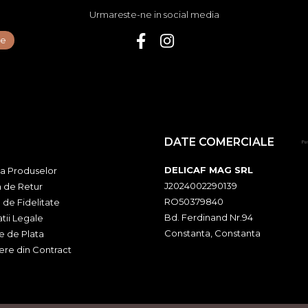
Urmareste-ne in social media
DATE COMERCIALE
DELICAF MAG SRL
ia Produselor
J2024002290139
a de Retur
RO50379840
 de Fidelitate
Bd. Ferdinand Nr.94
tii Legale
Constanta, Constanta
 de Plata
ere din Contract