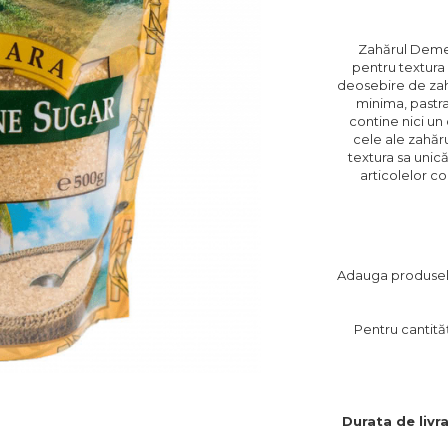
Zahărul Demer
pentru textura 
deosebire de zaha
minima, pastra
contine nici un 
cele ale zahăru
textura sa unic
articolelor co
Adauga produsele 
Pentru cantităț
Durata de livra