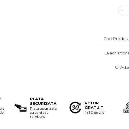
Cod Produs:
La achizition
Adau
E
PLATA
RETUR
SECURIZATA
GRATUIT
gle
Plata securizata
 de
cu card sau
în 30 de zile
ramburs