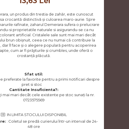
13,63 Lei
ara, un produs din trestia de zahăr, este cunoscut
sa crocantă distinctivă și culoarea maro-aurie. Spre
rurile rafinate, zaharul Demerara sufera o prelucrare
ndu-si proprietatile naturale si asigurandu-se ca nu
colorant artificial. Cristalele sale sunt mai mari decât
lui brun obișnuit, ceea ce nu numai că contribuie la
ă, dar îl face și o alegere populară pentru acoperirea
apte, cum ar fi prăjiturile și crumbles, unde oferă o
crostanță plăcută.
Sfat util:
preferate la favorite pentru a primi notificari despre
pret si stoc
Cantitate Insuficienta?:
i mai mari decât cele existente pe stoc sunați la nr.
0723575569
IN LIMITA STOCULUI DISPONIBIL
re:
: Coletul se predă curierului într-un interval de 24-
48 ore