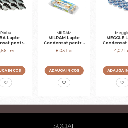
MILRAM
Meggl
Rioba
MILRAM Lapte
MEGGLE L
BA Lapte
Condensat pentru
Condensat 
nsat pentru
Cafea cu Aroma
a 10x7.5g
8,03 Lei
4,07 L
,56 Lei
Irish Cream 10x14g
ADAUGA IN COS
ADAUGA I
GA IN COS
SOCIAL