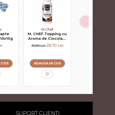
-10%
e
M Chef
Delaco
apte
M. CHEF Topping cu
DELACO Lapte
10x10g
Aroma de Ciocolata
Condensat pent
1Kg
Cafea 10x7.5g
ei
28,70 Lei
3,50 Lei
35,92 Lei
3,89 Lei
N COS
ADAUGA IN COS
ADAUGA IN COS
SUPORT CLIENTI