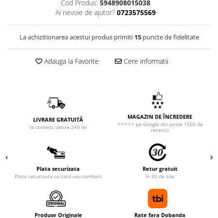
Cod Produs:
5948908015038
Ai nevoie de ajutor?
0723575569
La achizitionarea acestui produs primiti
15
puncte de fidelitate
Adauga la Favorite
Cere informatii
MAGAZIN DE ÎNCREDERE
LIVRARE GRATUITĂ
⭐⭐⭐⭐⭐ pe Google din peste 1500 de
la comenzi peste 249 lei
recenzii
Plata securizata
Retur gratuit
Plata securizata cu card sau ramburs
în 30 de zile
Produse Originale
Rate fara Dobanda