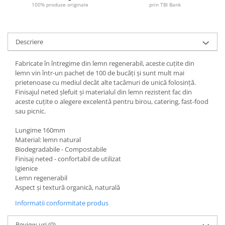
100% produse originale
prin TBI Bank
Descriere
Fabricate în întregime din lemn regenerabil, aceste cuțite din
lemn vin într-un pachet de 100 de bucăți și sunt mult mai
prietenoase cu mediul decât alte tacâmuri de unică folosință.
Finisajul neted șlefuit și materialul din lemn rezistent fac din
aceste cuțite o alegere excelentă pentru birou, catering, fast-food
sau picnic.
Lungime 160mm
Material: lemn natural
Biodegradabile - Compostabile
Finisaj neted - confortabil de utilizat
Igienice
Lemn regenerabil
Aspect și textură organică, naturală
Informatii conformitate produs
Review-uri
(0)