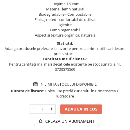
Lungime 160mm
Material: lemn natural
Biodegradabile - Compostabile
Finisaj neted - confortabil de utilizat
Igienice
Lemn regenerabil
Aspect și textură organică, naturală
Sfat util:
Adauga produsele preferate la favorite pentru a primi notificari despre
pret si stoc
Cantitate Insuficienta?:
Pentru cantități mai mari decât cele existente pe stoc sunați la nr.
0723575569
IN LIMITA STOCULUI DISPONIBIL
Durata de livrare:
Coletul se predă curierului în următoarea zi
lucrătoare
ADAUGA IN COS
CREAZA UN ABONAMENT