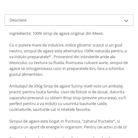
Descriere
Ingrediente: 100% sirop de agave originar din Mexic.
Cu o putere mare de indulcire, indice glicemic scazut si un gust
neutru, siropul de agave este alternativa 100% naturala pentru a
va indulci preparatele* . Provenind din intinderile aride ale
Mexicului, cu textura sa fluida, frumoasa culoare aurie, siropul de
agave se omogenizeaza usor in preparatele dvs, fara a schimba
gustul alimentelor.
Ambalajul de 350g Sirop de agave Sunny Via® este un ambalaj
practic pentru toata familia. Usor de folosit si de dozat, datorita
capacului prevazut cu sistem drop stop (previne picurarea), va fi
perfect pentru a va indulci cu usurinta bauturile calde,
cocktailurile, iaurturile cat si retetele favorite.
Siropul de agave este bogat in fructoza, “zaharul fructelor”, si
asigura un aport de energie in organism. Pentru cei activi zi de zi!