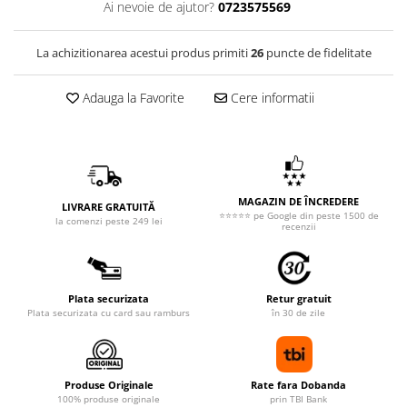
Ai nevoie de ajutor?
0723575569
La achizitionarea acestui produs primiti
26
puncte de fidelitate
Adauga la Favorite
Cere informatii
MAGAZIN DE ÎNCREDERE
LIVRARE GRATUITĂ
⭐⭐⭐⭐⭐ pe Google din peste 1500 de
la comenzi peste 249 lei
recenzii
Plata securizata
Retur gratuit
Plata securizata cu card sau ramburs
în 30 de zile
Produse Originale
Rate fara Dobanda
100% produse originale
prin TBI Bank