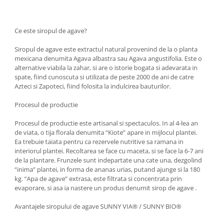
Ce este siropul de agave?
Siropul de agave este extractul natural provenind de la o planta
mexicana denumita Agava albastra sau Agava angustifolia. Este o
alternative viabila la zahar, si are o istorie bogata si adevarata in
spate, fiind cunoscuta si utilizata de peste 2000 de ani de catre
Azteci si Zapoteci, fiind folosita la indulcirea bauturilor.
Procesul de productie
Procesul de productie este artisanal si spectaculos. In al 4-lea an
de viata, o tija florala denumita “Kiote” apare in mijlocul plantei.
Ea trebuie taiata pentru ca rezervele nutritive sa ramana in
interiorul plantei. Recoltarea se face cu maceta, si se face la 6-7 ani
de la plantare. Frunzele sunt indepartate una cate una, dezgolind
“inima” plantei, in forma de ananas urias, putand ajunge si la 180
kg. “Apa de agave” extrasa, este filtrata si concentrata prin
evaporare, si asa ia nastere un produs denumit sirop de agave .
Avantajele siropului de agave SUNNY VIA® / SUNNY BIO®