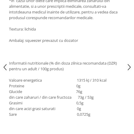
*in cazul unor diete care implica eliminarea zaharului din
alimentatie, si a unor prescriptii medicale, consultati-va
intotdeauna medicul inainte de utilizare, pentru a vedea daca
produsul corespunde recomandarilor medicale.
Textura: lichida
Ambalaj: squeezer prevazut cu dozator
Informatii nutritionale (% din doza zilnica recomandata (DZR)
pentru un adult / 100g produs)
Valoare energetica 1315 kJ / 310 kcal
Proteine 0g
Glucide 76g
din care zaharuri / din care fructoza 73g / 53g
Grasimi 0,5g
din care acizi grasi saturati 0g
Sare 0,0725g