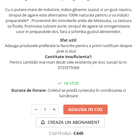
Cu o putere mare de indulcire, indice glicemic scazut si un gust neutru,
siropul de agave este alternativa 100% naturala pentru a va indulci
preparatele* . Provenind din intinderile aride ale Mexicului, cu textura
sa fluida, frumoasa culoare aurie, siropul de agave se omogenizeaza
usor in preparatele dvs, fara a schimba gustul alimentelor.
Sfat util:
Adauga produsele preferate la favorite pentru a primi notificari despre
pret si stoc
Cantitate Insuficienta?:
Pentru cantități mai mari decât cele existente pe stoc sunați la nr.
0723575569
IN STOC
Durata de livrare:
Coletul se predă curierului în următoarea zi
lucrătoare
ADAUGA IN COS
CREAZA UN ABONAMENT
Cod Produs:
C445