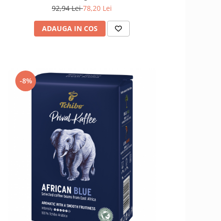
92,94 Lei
78,20 Lei
ADAUGA IN COS
-8%