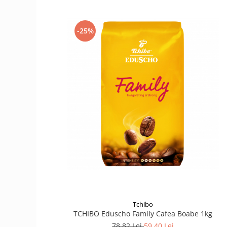
-25%
Tchibo
TCHIBO Eduscho Family Cafea Boabe 1kg
78,82 Lei
59,40 Lei