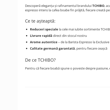
Descoperă eleganța și rafinamentul brandului
TCHIBO
, a
espresso intens la cafea boabe fin prăjită, fiecare creată p
Ce te așteaptă:
Reduceri speciale
la cele mai iubite sortimente TCHI
Livrare rapidă
direct din stocul nostru
Arome autentice
– de la Barista Espresso la Exclusive
Calitate germană garantată
, pentru fiecare ceașcă
De ce TCHIBO?
Pentru că fiecare boabă spune o poveste despre pasiune, ec