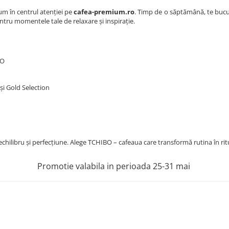
cum în centrul atenției pe
cafea-premium.ro
. Timp de o săptămână, te bucu
entru momentele tale de relaxare și inspirație.
BO
 și Gold Selection
hilibru și perfecțiune. Alege TCHIBO – cafeaua care transformă rutina în rit
Promotie valabila in perioada 25-31 mai