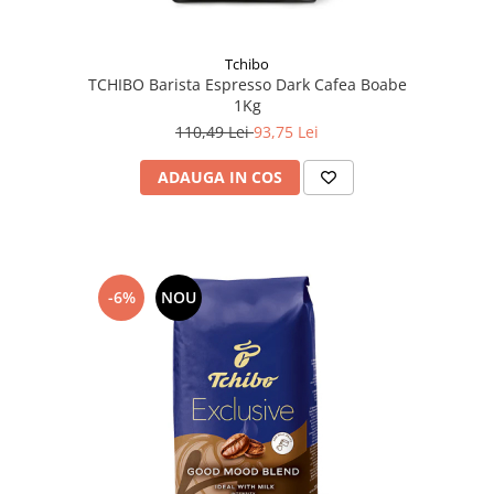
Tchibo
TCHIBO Barista Espresso Dark Cafea Boabe
1Kg
110,49 Lei
93,75 Lei
ADAUGA IN COS
-6%
NOU