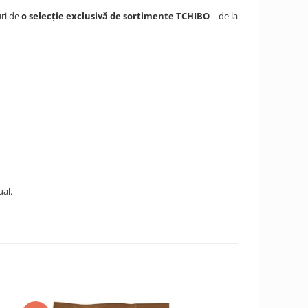
ri de
o selecție exclusivă de sortimente TCHIBO
– de la
ual.