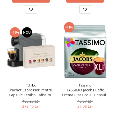
-41%
-41%
NOU
Tchibo
Tassimo
Pachet Espressor Pentru
TASSIMO Jacobs Caffe
Capsule Tchibo Cafissimo
Crema Classico XL Capsule
Pure Grey + TCHIBO
cu Cafea 16buc 132.8g -
463,29 Lei
45,57 Lei
CAFISSIMO Set Capsule 6
TDV 16.10.2026
272,40 Lei
27,08 Lei
Sortimente - Bundle