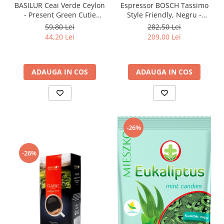
BASILUR Ceai Verde Ceylon
Espressor BOSCH Tassimo
- Present Green Cutie
Style Friendly, Negru -
Metalica 100g
Compatibil cu Paduri
59,80 Lei
282,50 Lei
Tassimo
44,20 Lei
209,00 Lei
ADAUGA IN COS
ADAUGA IN COS
-26%
-26%