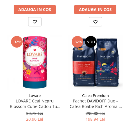
ADAUGA IN COS
ADAUGA IN COS
-32%
-32%
NOU
Lovare
Cafea-Premium
LOVARE Ceai Negru
Pachet DAVIDOFF Duo -
Blossom Cutie Cadou Tub
Cafea Boabe Rich Aroma +
80g + 15 filtre de Ceai
Brazil 2x1Kg
30,75 Lei
290,88 Lei
20,90 Lei
198,94 Lei