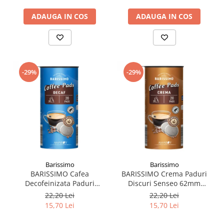
ADAUGA IN COS
ADAUGA IN COS
-29%
-29%
Barissimo
Barissimo
BARISSIMO Cafea
BARISSIMO Crema Paduri
Decofeinizata Paduri
Discuri Senseo 62mm
Discuri Senseo 62mm
Monodoze 20buc 140g
22,20 Lei
22,20 Lei
Monodoze 20buc - 140g
15,70 Lei
15,70 Lei