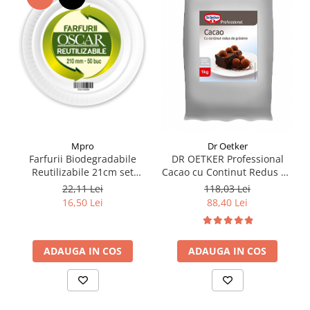
Mpro
Dr Oetker
Farfurii Biodegradabile
DR OETKER Professional
Reutilizabile 21cm set
Cacao cu Continut Redus de
50buc
Grasime 1Kg
22,11 Lei
118,03 Lei
16,50 Lei
88,40 Lei
ADAUGA IN COS
ADAUGA IN COS