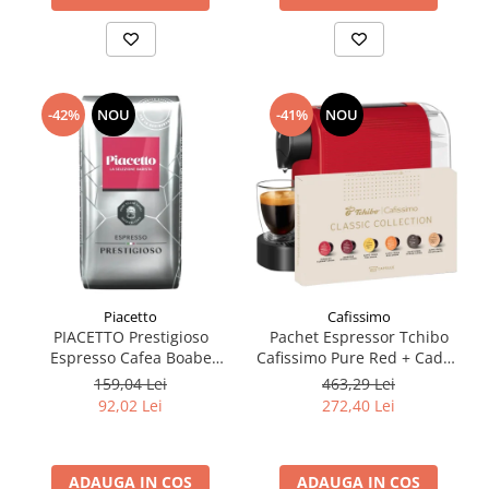
-42%
NOU
-41%
NOU
Piacetto
Cafissimo
PIACETTO Prestigioso
Pachet Espressor Tchibo
Espresso Cafea Boabe
Cafissimo Pure Red + Cadou
Espresso 1kg - (TDV
60 de Capsule Cafissimo
159,04 Lei
463,29 Lei
14.09.2026)
Classic Collection
92,02 Lei
272,40 Lei
ADAUGA IN COS
ADAUGA IN COS