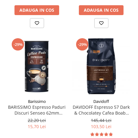
ADAUGA IN COS
ADAUGA IN COS
-29%
-29%
Barissimo
Davidoff
BARISSIMO Espresso Paduri
DAVIDOFF Espresso 57 Dark
Discuri Senseo 62mm
& Chocolatey Cafea Boabe
Monodoze 20buc 140g
1Kg
22,20 Lei
145,44 Lei
15,70 Lei
103,50 Lei