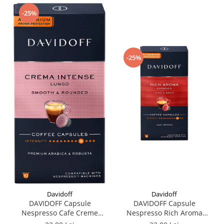
-25%
-25%
Davidoff
Davidoff
DAVIDOFF Capsule
DAVIDOFF Capsule
Nespresso Cafe Creme
Nespresso Rich Aroma
Intense Lungo 10x5.5g
Espresso 10x5.5g