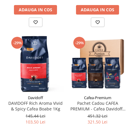
ADAUGA IN COS
ADAUGA IN COS
-29%
-29%
Davidoff
Cafea-Premium
DAVIDOFF Rich Aroma Vivid
Pachet Cadou CAFEA
& Spicy Cafea Boabe 1Kg
PREMIUM - Cafea Davidoff -
3 piese
145,44 Lei
451,32 Lei
103,50 Lei
321,50 Lei