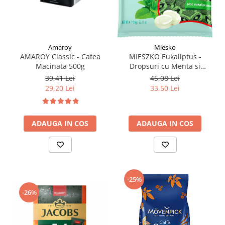
Amaroy
Miesko
AMAROY Classic - Cafea
MIESZKO Eukaliptus -
Macinata 500g
Dropsuri cu Menta si
Eucalipt 1kg
39,41 Lei
45,08 Lei
29,20 Lei
33,50 Lei
ADAUGA IN COS
ADAUGA IN COS
-25%
-26%