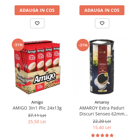
ADAUGA IN COS
ADAUGA IN COS
-31%
-31%
Amaroy
Amigo
AMAROY Extra Paduri
AMIGO 3in1 Plic 24x13g
Discuri Senseo 62mm
37,11 Lei
Monodoze 20buc 140g
22,20 Lei
25,50 Lei
15,40 Lei