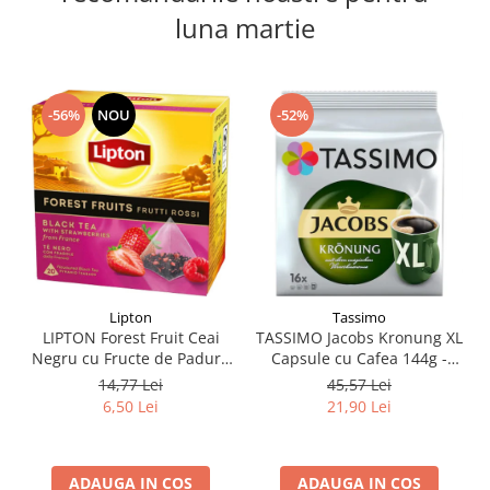
luna martie
-56%
NOU
-52%
Lipton
Tassimo
LIPTON Forest Fruit Ceai
TASSIMO Jacobs Kronung XL
Negru cu Fructe de Padure
Capsule cu Cafea 144g -
si Capsuni Piramide 20x2.1g
TDV 11.08.2026
14,77 Lei
45,57 Lei
(TDV 30.08.2026)
6,50 Lei
21,90 Lei
ADAUGA IN COS
ADAUGA IN COS