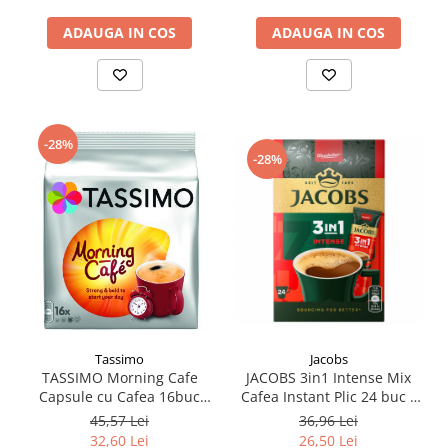
ADAUGA IN COS
ADAUGA IN COS
-28%
-28%
Tassimo
Jacobs
TASSIMO Morning Cafe
JACOBS 3in1 Intense Mix
Capsule cu Cafea 16buc
Cafea Instant Plic 24 buc x
124.8g
11.1g
45,57 Lei
36,96 Lei
32,60 Lei
26,50 Lei