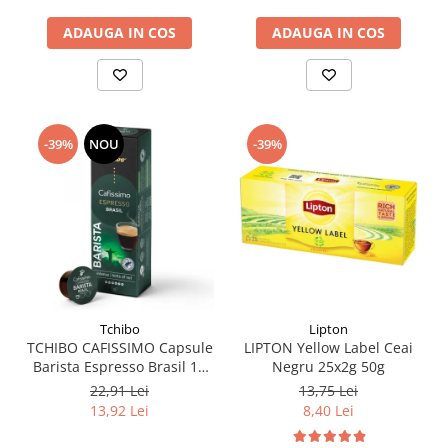
ADAUGA IN COS
ADAUGA IN COS
-39%
NOU
-39%
Tchibo
Lipton
TCHIBO CAFISSIMO Capsule
LIPTON Yellow Label Ceai
Barista Espresso Brasil 10
Negru 25x2g 50g
buc 80g (27.10.2026)
22,91 Lei
13,75 Lei
13,92 Lei
8,40 Lei