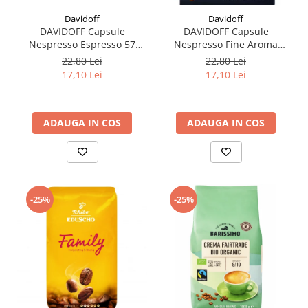
Davidoff
Davidoff
DAVIDOFF Capsule
DAVIDOFF Capsule
Nespresso Espresso 57
Nespresso Fine Aroma
Ristretto 10x5.5g
Espresso Elegant & Fragrant
22,80 Lei
22,80 Lei
10x5.5g
17,10 Lei
17,10 Lei
ADAUGA IN COS
ADAUGA IN COS
-25%
-25%