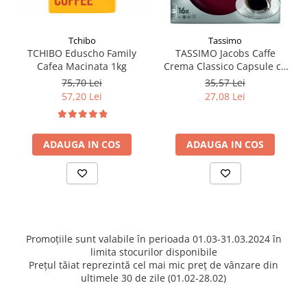
Tchibo
Tassimo
TCHIBO Eduscho Family
TASSIMO Jacobs Caffe
Cafea Macinata 1kg
Crema Classico Capsule cu
Cafea 16buc 112g - TDV:
75,70 Lei
35,57 Lei
21.09.2026
57,20 Lei
27,08 Lei
ADAUGA IN COS
ADAUGA IN COS
Promoțiile sunt valabile în perioada 01.03-31.03.2024 în
limita stocurilor disponibile
Prețul tăiat reprezintă cel mai mic preț de vânzare din
ultimele 30 de zile (01.02-28.02)