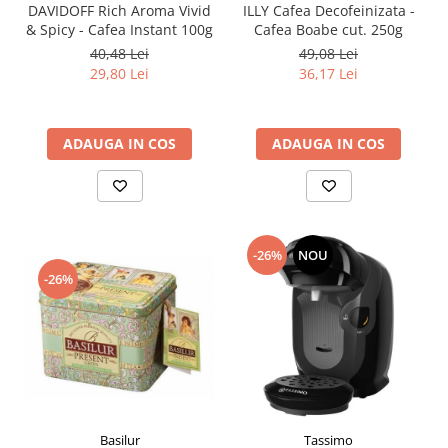
DAVIDOFF Rich Aroma Vivid
ILLY Cafea Decofeinizata -
& Spicy - Cafea Instant 100g
Cafea Boabe cut. 250g
40,48 Lei
49,08 Lei
29,80 Lei
36,17 Lei
ADAUGA IN COS
ADAUGA IN COS
-26%
NOU
-26%
Basilur
Tassimo