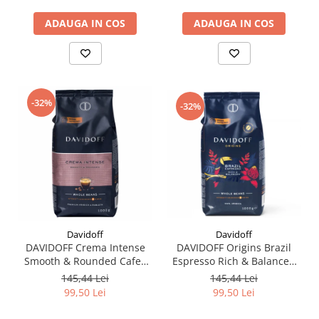
ADAUGA IN COS
ADAUGA IN COS
-32%
-32%
Davidoff
Davidoff
DAVIDOFF Crema Intense
DAVIDOFF Origins Brazil
Smooth & Rounded Cafea
Espresso Rich & Balanced
Boabe 1Kg
Cafea Boabe 1Kg
145,44 Lei
145,44 Lei
99,50 Lei
99,50 Lei