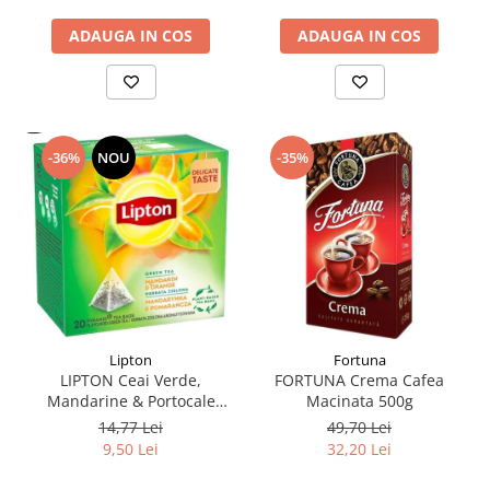
ADAUGA IN COS
ADAUGA IN COS
-36%
NOU
-35%
Lipton
Fortuna
LIPTON Ceai Verde,
FORTUNA Crema Cafea
Mandarine & Portocale
Macinata 500g
Piramide 20x2.1g
14,77 Lei
49,70 Lei
(30.09.2026)
9,50 Lei
32,20 Lei