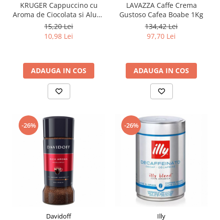
KRUGER Cappuccino cu
LAVAZZA Caffe Crema
Aroma de Ciocolata si Alune
Gustoso Cafea Boabe 1Kg
Plic 10x12.5g
15,20 Lei
134,42 Lei
10,98 Lei
97,70 Lei
ADAUGA IN COS
ADAUGA IN COS
-26%
-26%
Davidoff
Illy