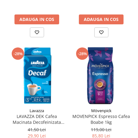
ADAUGA IN COS
ADAUGA IN COS
-28%
-28%
Lavazza
Mövenpick
LAVAZZA DEK Cafea
MOVENPICK Espresso Cafea
Macinata Decofeinizata
Boabe 1kg
250g
41,50 Lei
119,00 Lei
29,90 Lei
85,80 Lei