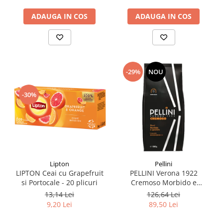
ADAUGA IN COS
ADAUGA IN COS
-29%
NOU
-30%
Lipton
Pellini
LIPTON Ceai cu Grapefruit
PELLINI Verona 1922
si Portocale - 20 plicuri
Cremoso Morbido e
Speziato - Cafea Boabe 1kg
13,14 Lei
126,64 Lei
9,20 Lei
89,50 Lei