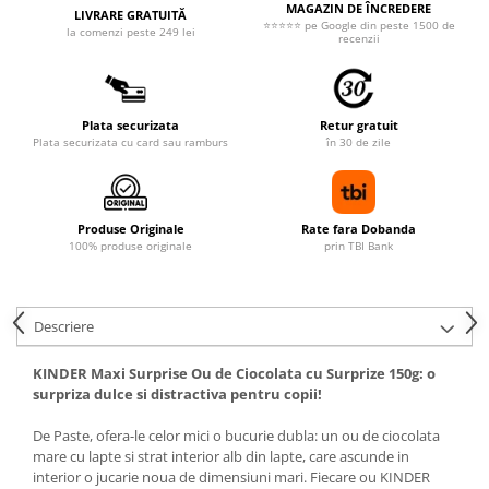
MAGAZIN DE ÎNCREDERE
LIVRARE GRATUITĂ
⭐⭐⭐⭐⭐ pe Google din peste 1500 de
la comenzi peste 249 lei
recenzii
Plata securizata
Retur gratuit
Plata securizata cu card sau ramburs
în 30 de zile
Produse Originale
Rate fara Dobanda
100% produse originale
prin TBI Bank
Descriere
KINDER Maxi Surprise Ou de Ciocolata cu Surprize 150g: o
surpriza dulce si distractiva pentru copii!
De Paste, ofera-le celor mici o bucurie dubla: un ou de ciocolata
mare cu lapte si strat interior alb din lapte, care ascunde in
interior o jucarie noua de dimensiuni mari. Fiecare ou KINDER