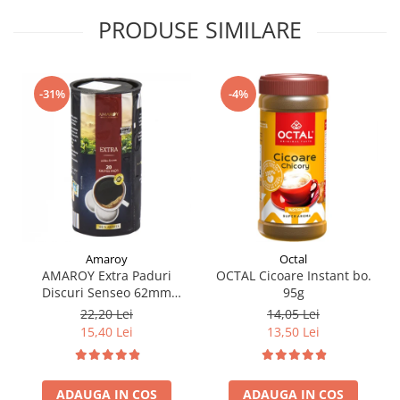
PRODUSE SIMILARE
-4%
-31%
Amaroy
Octal
AMAROY Extra Paduri
OCTAL Cicoare Instant bo.
Discuri Senseo 62mm
95g
Monodoze 20buc 140g
22,20 Lei
14,05 Lei
15,40 Lei
13,50 Lei
ADAUGA IN COS
ADAUGA IN COS