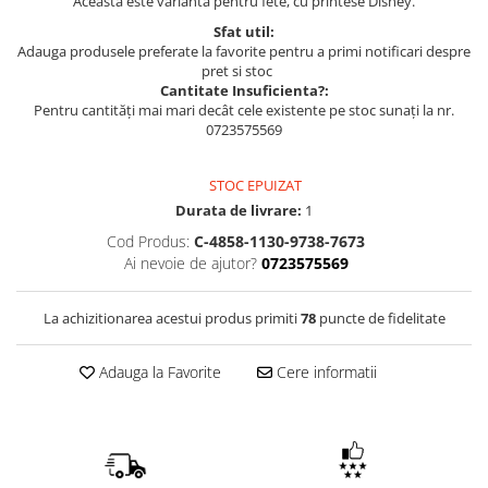
Aceasta este varianta pentru fete, cu printese Disney.
Sfat util:
Adauga produsele preferate la favorite pentru a primi notificari despre
pret si stoc
Cantitate Insuficienta?:
Pentru cantități mai mari decât cele existente pe stoc sunați la nr.
0723575569
STOC EPUIZAT
Durata de livrare:
1
Cod Produs:
C-4858-1130-9738-7673
Ai nevoie de ajutor?
0723575569
La achizitionarea acestui produs primiti
78
puncte de fidelitate
Adauga la Favorite
Cere informatii