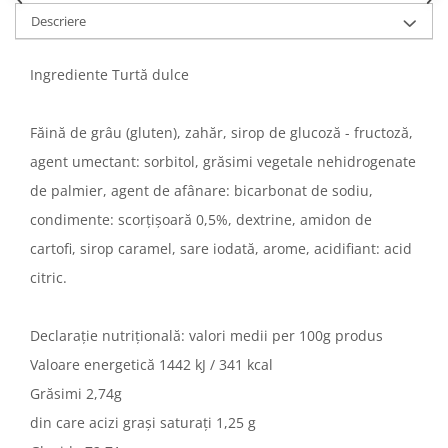
Descriere
Ingrediente Turtă dulce
Făină de grâu (gluten), zahăr, sirop de glucoză - fructoză,
agent umectant: sorbitol, grăsimi vegetale nehidrogenate
de palmier, agent de afânare: bicarbonat de sodiu,
condimente: scorțișoară 0,5%, dextrine, amidon de
cartofi, sirop caramel, sare iodată, arome, acidifiant: acid
citric.
Declarație nutrițională: valori medii per 100g produs
Valoare energetică 1442 kJ / 341 kcal
Grăsimi 2,74g
din care acizi grași saturați 1,25 g