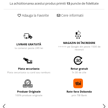
La achizitionarea acestui produs primiti
13
puncte de fidelitate
Adauga la Favorite
Cere informatii
MAGAZIN DE ÎNCREDERE
LIVRARE GRATUITĂ
⭐⭐⭐⭐⭐ pe Google din peste 1500 de
la comenzi peste 249 lei
recenzii
Plata securizata
Retur gratuit
Plata securizata cu card sau ramburs
în 30 de zile
Produse Originale
Rate fara Dobanda
100% produse originale
prin TBI Bank