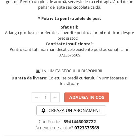
gustos. Pentru un plus de aromă, servește-le cu cei dragi alături de un
pahar de lapte sau ciocolată caldă.
* Potrivită pentru zilele de post
Sfat util:
Adauga produsele preferate la favorite pentru a primi notificari despre
pret si stoc
Cantitate Insuficienta?:
Pentru cantități mai mari decât cele existente pe stoc sunați la nr.
0723575569
IN LIMITA STOCULUI DISPONIBIL
Durata de livrare:
Coletul se predă curierului în următoarea zi
lucrătoare
ADAUGA IN COS
CREAZA UN ABONAMENT
Cod Produs:
5941446008722
Ai nevoie de ajutor?
0723575569