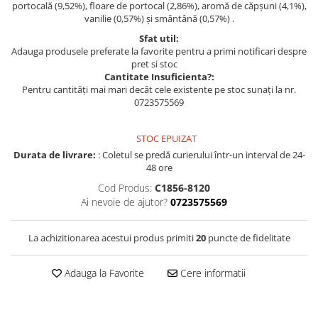
portocală (9,52%), floare de portocal (2,86%), aromă de căpșuni (4,1%),
vanilie (0,57%) și smântână (0,57%) .
Sfat util:
Adauga produsele preferate la favorite pentru a primi notificari despre
pret si stoc
Cantitate Insuficienta?:
Pentru cantități mai mari decât cele existente pe stoc sunați la nr.
0723575569
STOC EPUIZAT
Durata de livrare:
: Coletul se predă curierului într-un interval de 24-
48 ore
Cod Produs:
C1856-8120
Ai nevoie de ajutor?
0723575569
La achizitionarea acestui produs primiti
20
puncte de fidelitate
Adauga la Favorite
Cere informatii