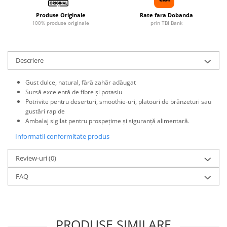
Produse Originale
Rate fara Dobanda
100% produse originale
prin TBI Bank
Descriere
Gust dulce, natural, fără zahăr adăugat
Sursă excelentă de fibre și potasiu
Potrivite pentru deserturi, smoothie-uri, platouri de brânzeturi sau
gustări rapide
Ambalaj sigilat pentru prospețime și siguranță alimentară.
Informatii conformitate produs
Review-uri
(0)
FAQ
PRODUSE SIMILARE