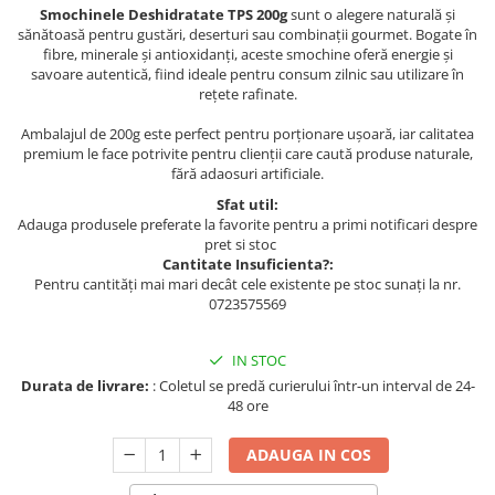
Smochinele Deshidratate TPS 200g
sunt o alegere naturală și
sănătoasă pentru gustări, deserturi sau combinații gourmet. Bogate în
fibre, minerale și antioxidanți, aceste smochine oferă energie și
savoare autentică, fiind ideale pentru consum zilnic sau utilizare în
rețete rafinate.
Ambalajul de 200g este perfect pentru porționare ușoară, iar calitatea
premium le face potrivite pentru clienții care caută produse naturale,
fără adaosuri artificiale.
Sfat util:
Adauga produsele preferate la favorite pentru a primi notificari despre
pret si stoc
Cantitate Insuficienta?:
Pentru cantități mai mari decât cele existente pe stoc sunați la nr.
0723575569
IN STOC
Durata de livrare:
: Coletul se predă curierului într-un interval de 24-
48 ore
ADAUGA IN COS