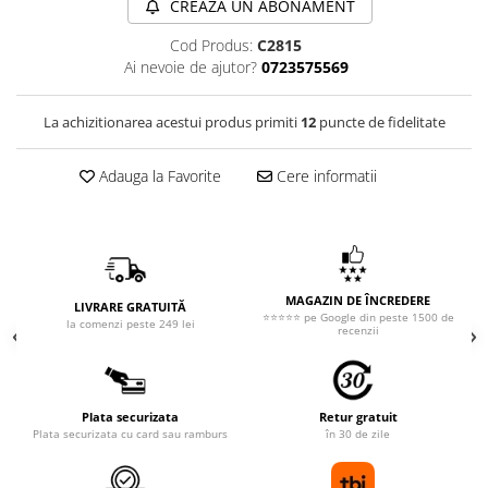
CREAZA UN ABONAMENT
Cod Produs:
C2815
Ai nevoie de ajutor?
0723575569
La achizitionarea acestui produs primiti
12
puncte de fidelitate
Adauga la Favorite
Cere informatii
MAGAZIN DE ÎNCREDERE
LIVRARE GRATUITĂ
⭐⭐⭐⭐⭐ pe Google din peste 1500 de
la comenzi peste 249 lei
recenzii
Plata securizata
Retur gratuit
Plata securizata cu card sau ramburs
în 30 de zile