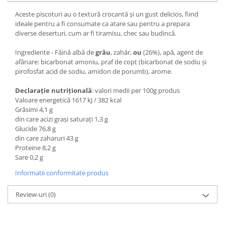
Aceste piscoturi au o textură crocantă și un gust delicios, fiind
ideale pentru a fi consumate ca atare sau pentru a prepara
diverse deserturi, cum ar fi tiramisu, chec sau budincă.
Ingrediente - Făină albă de
grâu
, zahăr,
ou
(26%), apă, agent de
afânare: bicarbonat amoniu, praf de copt (bicarbonat de sodiu și
pirofosfat acid de sodiu, amidon de porumb), arome.
Declarație nutrițională
: valori medii per 100g produs
Valoare energetică 1617 kJ / 382 kcal
Grăsimi 4,1 g
din care acizi grași saturați 1,3 g
Glucide 76,8 g
din care zaharuri 43 g
Proteine 8,2 g
Sare 0,2 g
Informatii conformitate produs
Review-uri
(0)