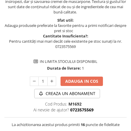
insiropezi, dar și savoarea cremei de mascarpone. Textura și gustul lor
sunt date de conținutul ridicat de ou și de ingredientele de cea mai
bună calitate.
Sfat util:
Adauga produsele preferate la favorite pentru a primi notificari despre
pret si stoc
Cantitate Insuficienta?:
Pentru cantități mai mari decât cele existente pe stoc sunați la nr.
0723575569
IN LIMITA STOCULUI DISPONIBIL
Durata de livrare:
1
ADAUGA IN COS
CREAZA UN ABONAMENT
Cod Produs:
M1692
Ai nevoie de ajutor?
0723575569
La achizitionarea acestui produs primiti
16
puncte de fidelitate