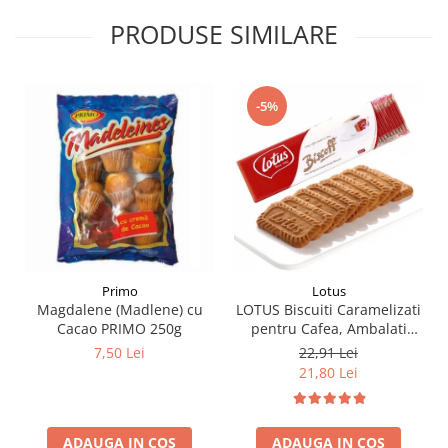
PRODUSE SIMILARE
-5%
Primo
Lotus
Magdalene (Madlene) cu
LOTUS Biscuiti Caramelizati
Cacao PRIMO 250g
pentru Cafea, Ambalati
Individual 50buc 312.5g
7,50 Lei
22,91 Lei
21,80 Lei
ADAUGA IN COS
ADAUGA IN COS