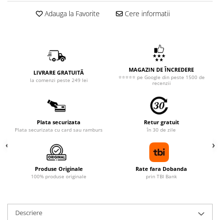
Adauga la Favorite
Cere informatii
MAGAZIN DE ÎNCREDERE
LIVRARE GRATUITĂ
⭐⭐⭐⭐⭐ pe Google din peste 1500 de
la comenzi peste 249 lei
recenzii
Plata securizata
Retur gratuit
Plata securizata cu card sau ramburs
în 30 de zile
Produse Originale
Rate fara Dobanda
100% produse originale
prin TBI Bank
Descriere