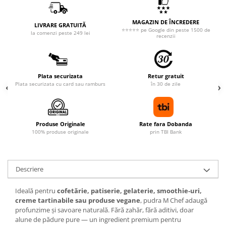
MAGAZIN DE ÎNCREDERE
LIVRARE GRATUITĂ
⭐⭐⭐⭐⭐ pe Google din peste 1500 de
la comenzi peste 249 lei
recenzii
Plata securizata
Retur gratuit
Plata securizata cu card sau ramburs
în 30 de zile
Produse Originale
Rate fara Dobanda
100% produse originale
prin TBI Bank
Descriere
Ideală pentru
cofetărie, patiserie, gelaterie, smoothie‑uri,
creme tartinabile sau produse vegane
, pudra M Chef adaugă
profunzime și savoare naturală. Fără zahăr, fără aditivi, doar
alune de pădure pure — un ingredient premium pentru