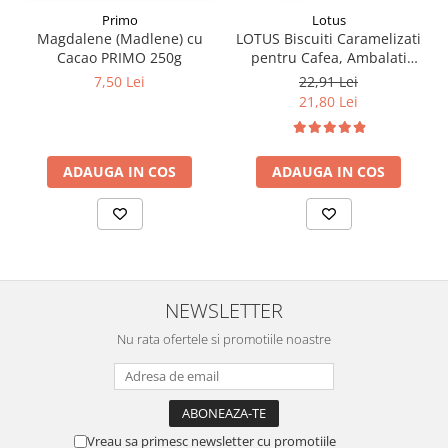
Primo
Lotus
Magdalene (Madlene) cu
LOTUS Biscuiti Caramelizati
Cacao PRIMO 250g
pentru Cafea, Ambalati
Individual 50buc 312.5g
7,50 Lei
22,91 Lei
21,80 Lei
ADAUGA IN COS
ADAUGA IN COS
NEWSLETTER
Nu rata ofertele si promotiile noastre
Vreau sa primesc newsletter cu promotiile