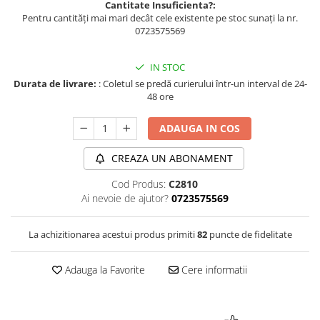
Cantitate Insuficienta?:
Pentru cantități mai mari decât cele existente pe stoc sunați la nr.
0723575569
IN STOC
Durata de livrare:
: Coletul se predă curierului într-un interval de 24-
48 ore
ADAUGA IN COS
CREAZA UN ABONAMENT
Cod Produs:
C2810
Ai nevoie de ajutor?
0723575569
La achizitionarea acestui produs primiti
82
puncte de fidelitate
Adauga la Favorite
Cere informatii