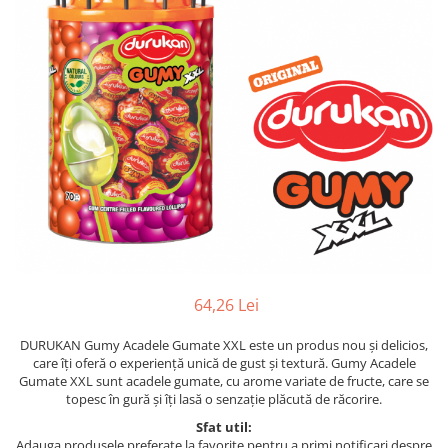
64,26 Lei
DURUKAN Gumy Acadele Gumate XXL este un produs nou și delicios,
care îți oferă o experiență unică de gust și textură. Gumy Acadele
Gumate XXL sunt acadele gumate, cu arome variate de fructe, care se
topesc în gură și îți lasă o senzație plăcută de răcorire.
Sfat util:
Adauga produsele preferate la favorite pentru a primi notificari despre