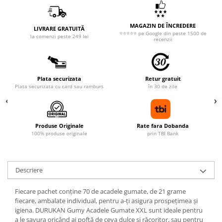
MAGAZIN DE ÎNCREDERE
LIVRARE GRATUITĂ
⭐⭐⭐⭐⭐ pe Google din peste 1500 de
la comenzi peste 249 lei
recenzii
Plata securizata
Retur gratuit
Plata securizata cu card sau ramburs
în 30 de zile
Produse Originale
Rate fara Dobanda
100% produse originale
prin TBI Bank
Descriere
Fiecare pachet conține 70 de acadele gumate, de 21 grame
fiecare, ambalate individual, pentru a-ți asigura prospețimea și
igiena. DURUKAN Gumy Acadele Gumate XXL sunt ideale pentru
a le savura oricând ai poftă de ceva dulce și răcoritor, sau pentru