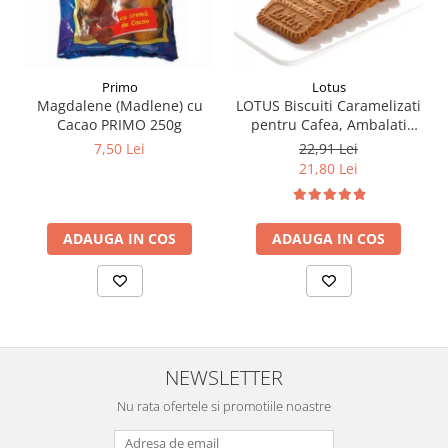
Primo
Lotus
Magdalene (Madlene) cu
LOTUS Biscuiti Caramelizati
Cacao PRIMO 250g
pentru Cafea, Ambalati
Individual 50buc 312.5g
7,50 Lei
22,91 Lei
21,80 Lei
ADAUGA IN COS
ADAUGA IN COS
NEWSLETTER
Nu rata ofertele si promotiile noastre