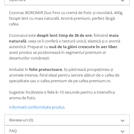
Cozonac BOROMIR Duo Fino cu cremă de fistic și ciocolată, 400g.
Dospit lent cu maia naturală. Aromă premium, perfect lângă
cafea.
Cozonacul este
dospit lent timp de 36 de ore
, folosind
maia
naturală
, ceea ce îi conferă o textură unică, elastică și o aromă
autentică. Preparat cu
ouă de la găini crescute în aer liber
,
acest produs se poziționează în segmentul premium al
deserturilor românești.
Ambalat în
folie protectoare
, își păstrează prospețimea și
aromele intense, fiind ideal pentru servire alături de o cafea de
specialitate sau o cafea premium de pe cafea-premium.ro.
Sugestie: încălzește o felie 8–10 secunde pentru a intensifica
aroma de fistic.
Informatii conformitate produs
Review-uri
(0)
FAQ