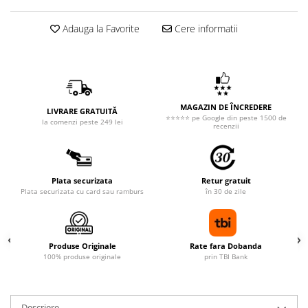
Adauga la Favorite
Cere informatii
MAGAZIN DE ÎNCREDERE
LIVRARE GRATUITĂ
⭐⭐⭐⭐⭐ pe Google din peste 1500 de
la comenzi peste 249 lei
recenzii
Plata securizata
Retur gratuit
Plata securizata cu card sau ramburs
în 30 de zile
Produse Originale
Rate fara Dobanda
100% produse originale
prin TBI Bank
Descriere