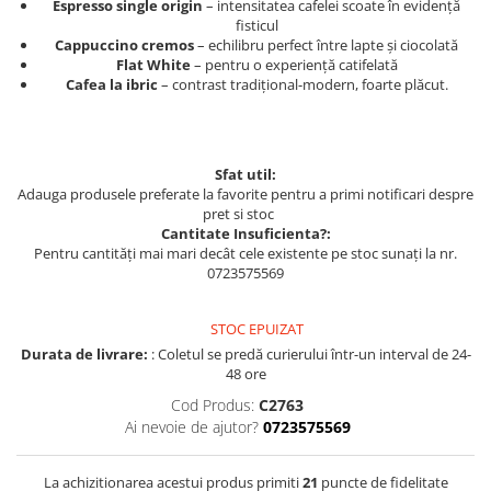
Espresso single origin
– intensitatea cafelei scoate în evidență
fisticul
Cappuccino cremos
– echilibru perfect între lapte și ciocolată
Flat White
– pentru o experiență catifelată
Cafea la ibric
– contrast tradițional-modern, foarte plăcut.
Sfat util:
Adauga produsele preferate la favorite pentru a primi notificari despre
pret si stoc
Cantitate Insuficienta?:
Pentru cantități mai mari decât cele existente pe stoc sunați la nr.
0723575569
STOC EPUIZAT
Durata de livrare:
: Coletul se predă curierului într-un interval de 24-
48 ore
Cod Produs:
C2763
Ai nevoie de ajutor?
0723575569
La achizitionarea acestui produs primiti
21
puncte de fidelitate