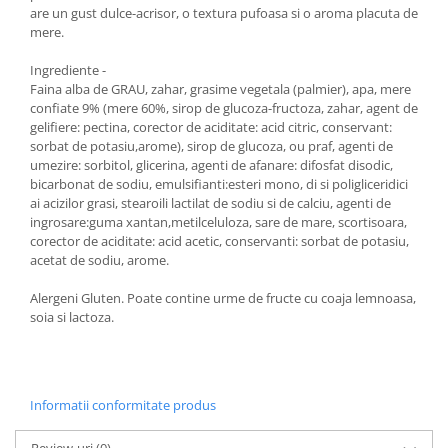
are un gust dulce-acrisor, o textura pufoasa si o aroma placuta de
mere.
Ingrediente -
Faina alba de GRAU, zahar, grasime vegetala (palmier), apa, mere
confiate 9% (mere 60%, sirop de glucoza-fructoza, zahar, agent de
gelifiere: pectina, corector de aciditate: acid citric, conservant:
sorbat de potasiu,arome), sirop de glucoza, ou praf, agenti de
umezire: sorbitol, glicerina, agenti de afanare: difosfat disodic,
bicarbonat de sodiu, emulsifianti:esteri mono, di si poligliceridici
ai acizilor grasi, stearoili lactilat de sodiu si de calciu, agenti de
ingrosare:guma xantan,metilceluloza, sare de mare, scortisoara,
corector de aciditate: acid acetic, conservanti: sorbat de potasiu,
acetat de sodiu, arome.
Alergeni Gluten. Poate contine urme de fructe cu coaja lemnoasa,
soia si lactoza.
Informatii conformitate produs
Review-uri
(0)