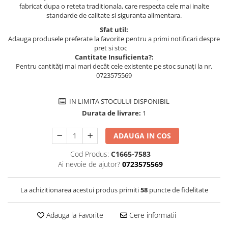
fabricat dupa o reteta traditionala, care respecta cele mai inalte
standarde de calitate si siguranta alimentara.
Sfat util:
Adauga produsele preferate la favorite pentru a primi notificari despre
pret si stoc
Cantitate Insuficienta?:
Pentru cantități mai mari decât cele existente pe stoc sunați la nr.
0723575569
IN LIMITA STOCULUI DISPONIBIL
Durata de livrare:
1
ADAUGA IN COS
Cod Produs:
C1665-7583
Ai nevoie de ajutor?
0723575569
La achizitionarea acestui produs primiti
58
puncte de fidelitate
Adauga la Favorite
Cere informatii