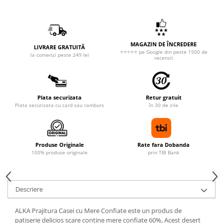
MAGAZIN DE ÎNCREDERE
LIVRARE GRATUITĂ
⭐⭐⭐⭐⭐ pe Google din peste 1500 de
la comenzi peste 249 lei
recenzii
Plata securizata
Retur gratuit
Plata securizata cu card sau ramburs
în 30 de zile
Produse Originale
Rate fara Dobanda
100% produse originale
prin TBI Bank
Descriere
ALKA Prajitura Casei cu Mere Confiate este un produs de
patiserie delicios scare contine mere confiate 60%, Acest desert