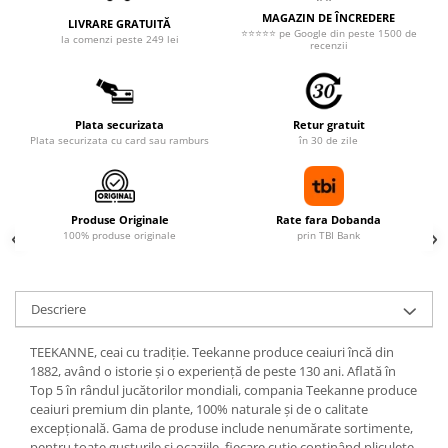
MAGAZIN DE ÎNCREDERE
LIVRARE GRATUITĂ
⭐⭐⭐⭐⭐ pe Google din peste 1500 de
la comenzi peste 249 lei
recenzii
Plata securizata
Retur gratuit
Plata securizata cu card sau ramburs
în 30 de zile
Produse Originale
Rate fara Dobanda
100% produse originale
prin TBI Bank
Descriere
TEEKANNE, ceai cu tradiție. Teekanne produce ceaiuri încă din
1882, având o istorie și o experiență de peste 130 ani. Aflată în
Top 5 în rândul jucătorilor mondiali, compania Teekanne produce
ceaiuri premium din plante, 100% naturale și de o calitate
excepțională. Gama de produse include nenumărate sortimente,
pentru toate gusturile și ocaziile, fiecare cutie conținând pliculețe