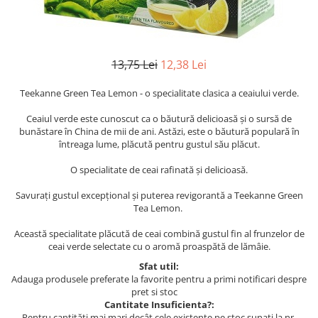
13,75 Lei
12,38 Lei
Teekanne Green Tea Lemon - o specialitate clasica a ceaiului verde.
Ceaiul verde este cunoscut ca o băutură delicioasă și o sursă de
bunăstare în China de mii de ani. Astăzi, este o băutură populară în
întreaga lume, plăcută pentru gustul său plăcut.
O specialitate de ceai rafinată și delicioasă.
Savurați gustul excepțional și puterea revigorantă a Teekanne Green
Tea Lemon.
Această specialitate plăcută de ceai combină gustul fin al frunzelor de
ceai verde selectate cu o aromă proaspătă de lămâie.
Sfat util:
Adauga produsele preferate la favorite pentru a primi notificari despre
pret si stoc
Cantitate Insuficienta?:
Pentru cantități mai mari decât cele existente pe stoc sunați la nr.