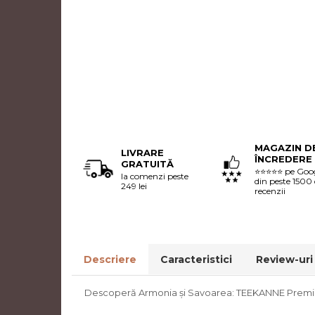
MAGAZIN D
LIVRARE
ÎNCREDERE
GRATUITĂ
⭐⭐⭐⭐⭐ pe Goo
la comenzi peste
din peste 1500
249 lei
recenzii
Descriere
Caracteristici
Review-ur
Descoperă Armonia și Savoarea: TEEKANNE Premi