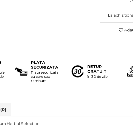
A
La achizition
Adau
E
PLATA
RETUR
SECURIZATA
GRATUIT
gle
Plata securizata
 de
cu card sau
în 30 de zile
ramburs
i
(0)
um Herbal Selection