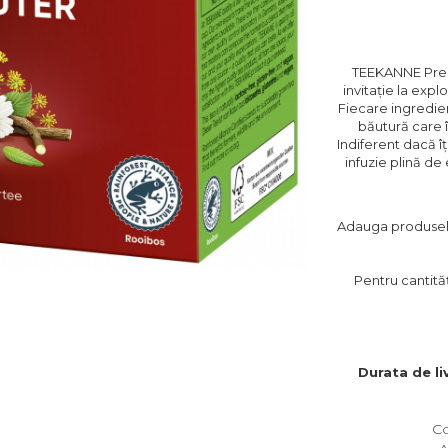
TEEKANNE Prem
invitație la explo
Fiecare ingredie
băutură care îț
Indiferent dacă î
infuzie plină de
Adauga produsele 
Pentru cantităț
Durata de li
C