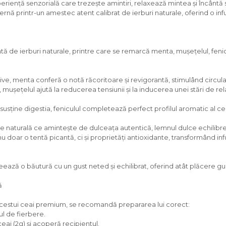
periență senzorială care trezește amintiri, relaxează mintea și încân
rnă printr-un amestec atent calibrat de ierburi naturale, oferind o inf
 de ierburi naturale, printre care se remarcă menta, mușețelul, fenicu
ve, menta conferă o notă răcoritoare și revigorantă, stimulând circulaț
mușețelul ajută la reducerea tensiunii și la inducerea unei stări de r
usține digestia, feniculul completează perfect profilul aromatic al cea
e naturală ce amintește de dulceața autentică, lemnul dulce echilibre
 doar o tentă picantă, ci și proprietăți antioxidante, transformând in
ă o băutură cu un gust neted și echilibrat, oferind atât plăcere gust
ă
 acestui ceai premium, se recomandă prepararea lui corect:
ul de fierbere.
ceai (2g) și acoperă recipientul.