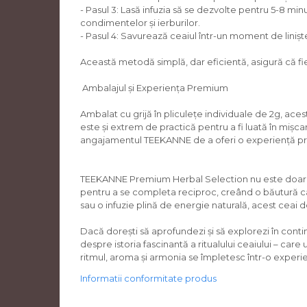
- Pasul 3: Lasă infuzia să se dezvolte pentru 5-8 mi
condimentelor și ierburilor.
- Pasul 4: Savurează ceaiul într-un moment de liniște,
Această metodă simplă, dar eficientă, asigură că f
Ambalajul și Experiența Premium
Ambalat cu grijă în pliculețe individuale de 2g, ace
este și extrem de practică pentru a fi luată în mișcar
angajamentul TEEKANNE de a oferi o experiență pr
TEEKANNE Premium Herbal Selection nu este doar un cea
pentru a se completa reciproc, creând o băutură care
sau o infuzie plină de energie naturală, acest ceai 
Dacă dorești să aprofundezi și să explorezi în conti
despre istoria fascinantă a ritualului ceaiului – care
ritmul, aroma și armonia se împletesc într-o experi
Informatii conformitate produs