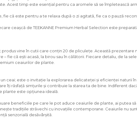
nute. Acest timp este esențial pentru ca aromele să se împletească arm
 fie că este pentru a te relaxa după o zi agitată, fie ca o pauză reconfo
iecare ceașcă de TEEKANNE Premium Herbal Selection este preparată la
st produs vine în cutii care conțin 20 de pliculețe. Această prezentare 
e – fie că ești acasă, la birou sau în călătorii. Fiecare detaliu, de la se
emium ceaiurilor de plante.
i; este o invitație la explorarea delicateței și eficienței naturii în 
 îți răsfață simțurile și contribuie la starea ta de bine. Indiferent da
de plante este opțiunea ideală.
nuare beneficiile pe care le pot aduce ceaiurile de plante, ai putea s
 unește tradițiile străvechi cu inovațiile contemporane. Ceaiurile nu sun
ență senzorială desăvârșită.