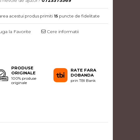
i nevoie de ajutor?
0723575569
area acestui produs primiti
15
puncte de fidelitate
ga la Favorite
Cere informatii
Distribuie
pe
Facebook
PRODUSE
RATE FARA
ORIGINALE
DOBANDA
100% produse
prin TBI Bank
originale