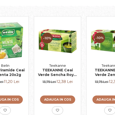
-10%
-10%
Belin
Teekanne
Teekan
iramide Ceai
TEEKANNE Ceai
TEEKANNE
enta 20x2g
Verde Sencha Royal
Verde Zen
20x1.75g
20x1.7
11,20 Lei
12,38 Lei
12,
Lei
13,75 Lei
13,75 Lei
GA IN COS
ADAUGA IN COS
ADAUGA I