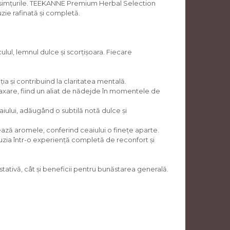
tă simțurile. TEEKANNE Premium Herbal Selection
uzie rafinată și completă.
lul, lemnul dulce și scorțișoara. Fiecare
ia și contribuind la claritatea mentală.
elaxare, fiind un aliat de nădejde în momentele de
iului, adăugând o subtilă notă dulce și
ază aromele, conferind ceaiului o finețe aparte.
fuzia într-o experiență completă de reconfort și
ativă, cât și beneficii pentru bunăstarea generală.