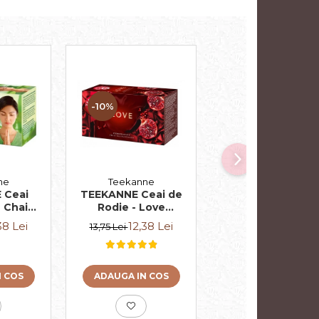
-10%
-10%
ne
Teekanne
Teekanne
 Ceai
TEEKANNE Ceai de
TEEKANNE Ceai
 Chai
Rodie - Love
Premium Fruit
5g
20x2.5g
Selection 20x3
38 Lei
12,38 Lei
15,48 Lei
13,75 Lei
17,20 Lei
N COS
ADAUGA IN COS
ADAUGA IN COS