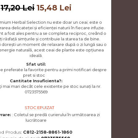
17,20 Lei
15,48 Lei
ium Herbal Selection nu este doar un ceai; este o
rarea delicateței și eficienței naturii în fiecare infuzie.
nt a fost ales pentru a se completa reciproc, creând o
i răsfață simțurile și contribuie la starea ta de bine.
ți dorești un moment de relaxare după o zi lungă sau o
 energie naturală, acest ceai de plante este opțiunea
ideală.
Sfat util:
preferate la favorite pentru a primi notificari despre
pret si stoc
Cantitate Insuficienta?:
i mai mari decât cele existente pe stoc sunați la nr.
0723575569
STOC EPUIZAT
vrare:
: Coletul se predă curierului în următoarea zi
lucrătoare
od Produs:
C812-2158-8861-1860