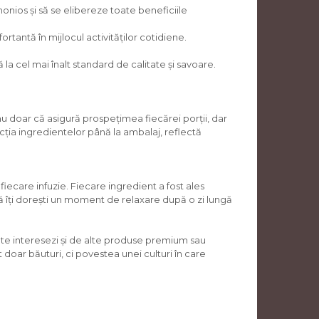
onios și să se elibereze toate beneficiile
rtantă în mijlocul activităților cotidiene.
 cel mai înalt standard de calitate și savoare.
nu doar că asigură prospețimea fiecărei porții, dar
lecția ingredientelor până la ambalaj, reflectă
fiecare infuzie. Fiecare ingredient a fost ales
că îți dorești un moment de relaxare după o zi lungă
ă te interesezi și de alte produse premium sau
t doar băuturi, ci povestea unei culturi în care