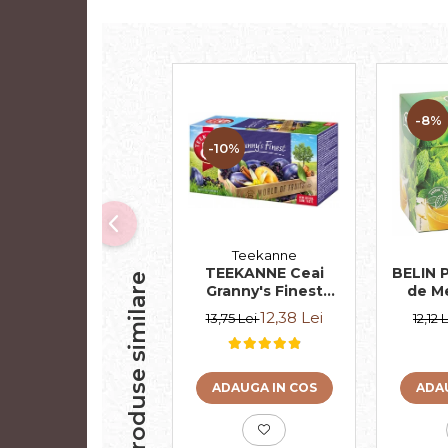
-8%
-10%
Teekanne
TEEKANNE Ceai
BELIN P
Produse similare
Granny's Finest
de M
20x2.5g
12,38 Lei
13,75 Lei
12,12 
ADAUGA IN COS
ADAU