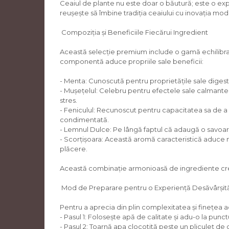
Ceaiul de plante nu este doar o băutură; este o ex
reușește să îmbine tradiția ceaiului cu inovația mode
Compoziția și Beneficiile Fiecărui Ingredient
Această selecție premium include o gamă echilibrată
componentă aduce propriile sale beneficii:
- Menta: Cunoscută pentru proprietățile sale digesti
- Mușețelul: Celebru pentru efectele sale calmante, 
stres.
- Feniculul: Recunoscut pentru capacitatea sa de a s
condimentată.
- Lemnul Dulce: Pe lângă faptul că adaugă o savoar
- Scorțișoara: Această aromă caracteristică aduce nu
plăcere.
Această combinație armonioasă de ingrediente creeaz
Mod de Preparare pentru o Experiență Desăvârșit
Pentru a aprecia din plin complexitatea și finețea
- Pasul 1: Folosește apă de calitate și adu-o la punct
- Pasul 2: Toarnă apa clocotită peste un pliculeț de 