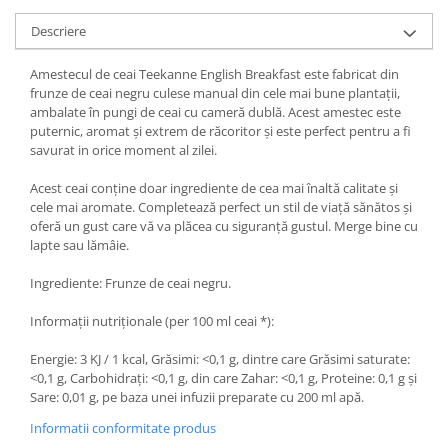
Descriere
Amestecul de ceai Teekanne English Breakfast este fabricat din
frunze de ceai negru culese manual din cele mai bune plantații,
ambalate în pungi de ceai cu cameră dublă. Acest amestec este
puternic, aromat și extrem de răcoritor și este perfect pentru a fi
savurat in orice moment al zilei.
Acest ceai conține doar ingrediente de cea mai înaltă calitate și
cele mai aromate. Completează perfect un stil de viață sănătos și
oferă un gust care vă va plăcea cu siguranță gustul. Merge bine cu
lapte sau lămâie.
Ingrediente: Frunze de ceai negru.
Informații nutriționale (per 100 ml ceai *):
Energie: 3 KJ / 1 kcal, Grăsimi: <0,1 g, dintre care Grăsimi saturate:
<0,1 g, Carbohidrați: <0,1 g, din care Zahar: <0,1 g, Proteine: 0,1 g și
Sare: 0,01 g, pe baza unei infuzii preparate cu 200 ml apă.
Informatii conformitate produs