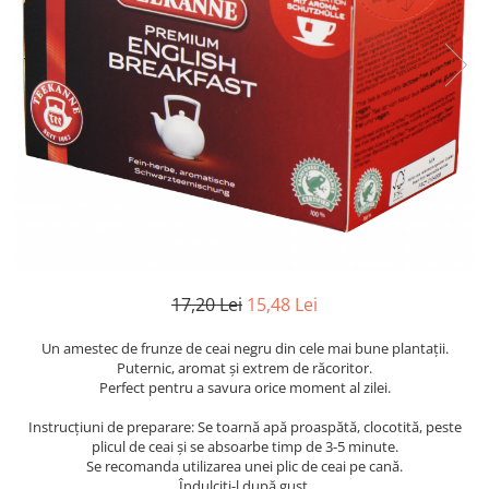
17,20 Lei
15,48 Lei
Un amestec de frunze de ceai negru din cele mai bune plantații.
Puternic, aromat și extrem de răcoritor.
Perfect pentru a savura orice moment al zilei.
Instrucțiuni de preparare: Se toarnă apă proaspătă, clocotită, peste
plicul de ceai și se absoarbe timp de 3-5 minute.
Se recomanda utilizarea unei plic de ceai pe cană.
Îndulciți-l după gust.