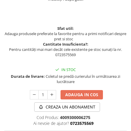
Sfat util:
Adauga produsele preferate la favorite pentru a primi notificari despre
pret si stoc
Cantitate Insuficienta?:
Pentru cantități mai mari decât cele existente pe stoc sunați la nr.
0723575569
IN STOC
Durata de livrare:
Coletul se predă curierului în următoarea zi
lucrătoare
ADAUGA IN COS
CREAZA UN ABONAMENT
Cod Produs:
4009300006275
Ai nevoie de ajutor?
0723575569