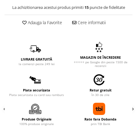
La achizitionarea acestui produs primiti
15
puncte de fidelitate
Adauga la Favorite
Cere informatii
MAGAZIN DE ÎNCREDERE
LIVRARE GRATUITĂ
⭐⭐⭐⭐⭐ pe Google din peste 1500 de
la comenzi peste 249 lei
recenzii
Plata securizata
Retur gratuit
Plata securizata cu card sau ramburs
în 30 de zile
Produse Originale
Rate fara Dobanda
100% produse originale
prin TBI Bank