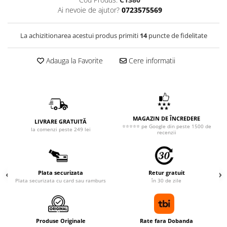
Ai nevoie de ajutor?
0723575569
La achizitionarea acestui produs primiti
14
puncte de fidelitate
Adauga la Favorite
Cere informatii
MAGAZIN DE ÎNCREDERE
LIVRARE GRATUITĂ
⭐⭐⭐⭐⭐ pe Google din peste 1500 de
la comenzi peste 249 lei
recenzii
Plata securizata
Retur gratuit
Plata securizata cu card sau ramburs
în 30 de zile
Produse Originale
Rate fara Dobanda