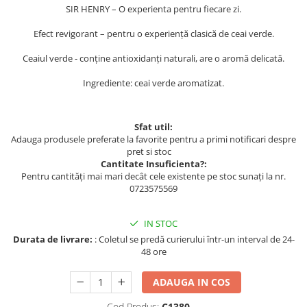
SIR HENRY – O experienta pentru fiecare zi.
Efect revigorant – pentru o experiență clasică de ceai verde.
Ceaiul verde - conține antioxidanți naturali, are o aromă delicată.
Ingrediente: ceai verde aromatizat.
Sfat util:
Adauga produsele preferate la favorite pentru a primi notificari despre
pret si stoc
Cantitate Insuficienta?:
Pentru cantități mai mari decât cele existente pe stoc sunați la nr.
0723575569
IN STOC
Durata de livrare:
: Coletul se predă curierului într-un interval de 24-
48 ore
ADAUGA IN COS
Cod Produs:
C1380