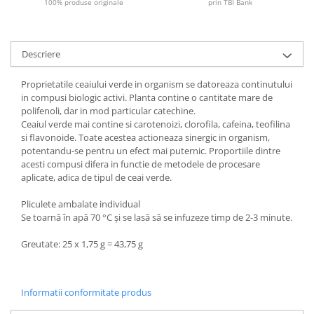
100% produse originale
prin TBI Bank
Descriere
Proprietatile ceaiului verde in organism se datoreaza continutului
in compusi biologic activi. Planta contine o cantitate mare de
polifenoli, dar in mod particular catechine.
Ceaiul verde mai contine si carotenoizi, clorofila, cafeina, teofilina
si flavonoide. Toate acestea actioneaza sinergic in organism,
potentandu-se pentru un efect mai puternic. Proportiile dintre
acesti compusi difera in functie de metodele de procesare
aplicate, adica de tipul de ceai verde.
Pliculete ambalate individual
Se toarnă în apă 70 °C și se lasă să se infuzeze timp de 2-3 minute.
Greutate: 25 x 1,75 g = 43,75 g
Informatii conformitate produs