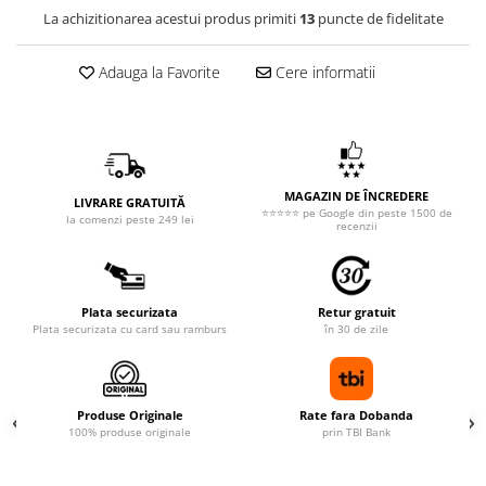
La achizitionarea acestui produs primiti
13
puncte de fidelitate
Adauga la Favorite
Cere informatii
MAGAZIN DE ÎNCREDERE
LIVRARE GRATUITĂ
⭐⭐⭐⭐⭐ pe Google din peste 1500 de
la comenzi peste 249 lei
recenzii
Plata securizata
Retur gratuit
Plata securizata cu card sau ramburs
în 30 de zile
Produse Originale
Rate fara Dobanda
100% produse originale
prin TBI Bank