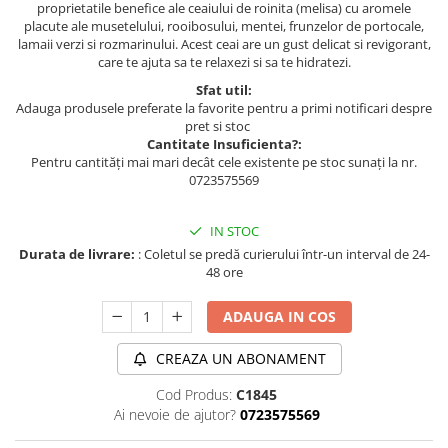
proprietatile benefice ale ceaiului de roinita (melisa) cu aromele
placute ale musetelului, rooibosului, mentei, frunzelor de portocale,
lamaii verzi si rozmarinului. Acest ceai are un gust delicat si revigorant,
care te ajuta sa te relaxezi si sa te hidratezi.
Sfat util:
Adauga produsele preferate la favorite pentru a primi notificari despre
pret si stoc
Cantitate Insuficienta?:
Pentru cantități mai mari decât cele existente pe stoc sunați la nr.
0723575569
IN STOC
Durata de livrare:
: Coletul se predă curierului într-un interval de 24-
48 ore
ADAUGA IN COS
CREAZA UN ABONAMENT
Cod Produs:
C1845
Ai nevoie de ajutor?
0723575569