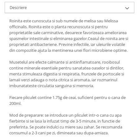
Descriere
Roinita este cunoscuta si sub numele de melisa sau Melissa
officinalis. Roinita este o planta recunoscuta si pentru
proprietatile sale carminative, deoarece favorizeaza ameliorarea
spasmelor intestinale si eliminarea gazelor.Ceaiul de roinita are si
proprietati antibacteriene. Previne infectiile, iar uleiurile volatile
din compozitie ajuta la mentinerea unei flori microbiene optime.
Musetelul are efecte calmante si antiinflamatoare, rooibosul
contine minerale esentiale pentru sanatatea oaselor si dintilor,
menta stimuleaza digestia si respiratia, frunzele de portocale si
lamaii verzi adauga o nota citrica si aromata, iar rozmarinul
imbunatateste circulatia sanguina si memoria.
Fiecare pliculet contine 1.75g de ceai, suficient pentru o cana de
200ml.
Mod de preparare: se introduce un pliculet intr-o cana cu apa
fierbinte si se lasa la infuzat timp de 3-5 minute, in functie de
preferinta. Se poate indulci cu miere sau zahar. Se recomanda
consumul a 2-3 cani pe zi, dimineata sau dupa-amiaza.