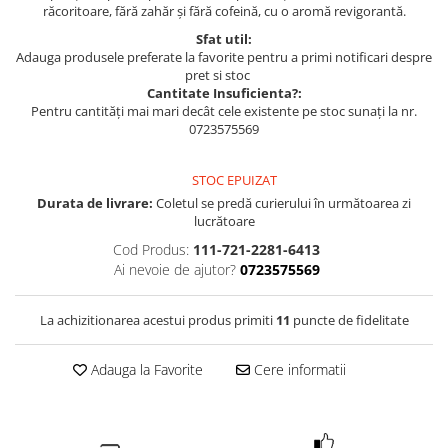
răcoritoare, fără zahăr și fără cofeină, cu o aromă revigorantă.
Sfat util:
Adauga produsele preferate la favorite pentru a primi notificari despre
pret si stoc
Cantitate Insuficienta?:
Pentru cantități mai mari decât cele existente pe stoc sunați la nr.
0723575569
STOC EPUIZAT
Durata de livrare:
Coletul se predă curierului în următoarea zi
lucrătoare
Cod Produs:
111-721-2281-6413
Ai nevoie de ajutor?
0723575569
La achizitionarea acestui produs primiti
11
puncte de fidelitate
Adauga la Favorite
Cere informatii