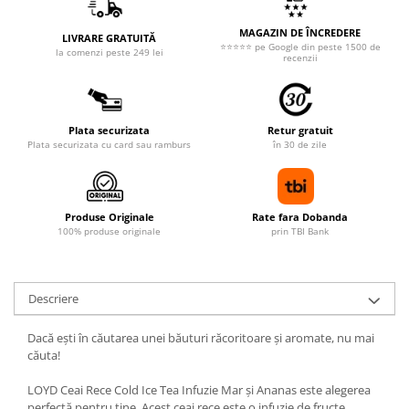
MAGAZIN DE ÎNCREDERE
LIVRARE GRATUITĂ
⭐⭐⭐⭐⭐ pe Google din peste 1500 de
la comenzi peste 249 lei
recenzii
Plata securizata
Retur gratuit
Plata securizata cu card sau ramburs
în 30 de zile
Produse Originale
Rate fara Dobanda
100% produse originale
prin TBI Bank
Descriere
Dacă ești în căutarea unei băuturi răcoritoare și aromate, nu mai
căuta!
LOYD Ceai Rece Cold Ice Tea Infuzie Mar și Ananas este alegerea
perfectă pentru tine. Acest ceai rece este o infuzie de fructe