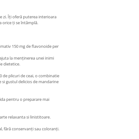
 zi. Îți oferă puterea interioara
 orice ți se întâmplă.
ximativ 150 mg de flavonoide per
ajuta la menținerea unei inimi
 dietetice.
 de plicuri de ceai, o combinatie
e si gustul delicios de mandarine
amida pentru o preparare mai
rte relaxanta si linistitoare.
, fără conservanți sau coloranți.