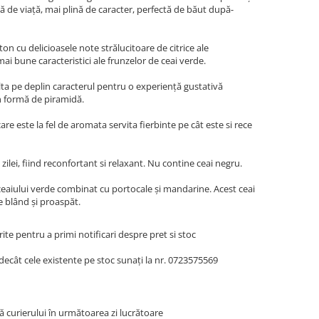
ă de viață, mai plină de caracter, perfectă de băut după-
n cu delicioasele note strălucitoare de citrice ale
mai bune caracteristici ale frunzelor de ceai verde.
volta pe deplin caracterul pentru o experiență gustativă
în formă de piramidă.
re este la fel de aromata servita fierbinte pe cât este si rece
ilei, fiind reconfortant si relaxant. Nu contine ceai negru.
 ceaiului verde combinat cu portocale și mandarine. Acest ceai
e blând și proaspăt.
te pentru a primi notificari despre pret si stoc
decât cele existente pe stoc sunați la nr. 0723575569
ă curierului în următoarea zi lucrătoare