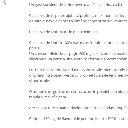
Un gust suculent de citrice pentru a-ți începe ziua cu bine.
Ceaiul verde te poate ajuta să profiti la maximum de fiecare
de care ai nevoie pentru a rămâne concentrat și a îmbrățișa
Ceaiul verde Lipton are în minte inima ta.
Ceaiul verde Lipton 100% natural neîndulcit conține apro
porție.
Un consum zilnic de cel puțin 400 mg de flavonoide poate 
sănătoase, ca parte a unei diete conforme cu recomandările
LIPTON Ceai Verde, Mandarine & Portocale ofera, in cele 20
originala intre ceaiul verde cu proprietatile sale fenomenal
si portocale.
O armonie de gusturi de citrice, acum in pliculete tip pir
rapida si mai eficienta.
Are esenta tare a mandarinelor, care este in acelasi timp foa
Conține 150 mg de flavonoide per porție, este 100% natural