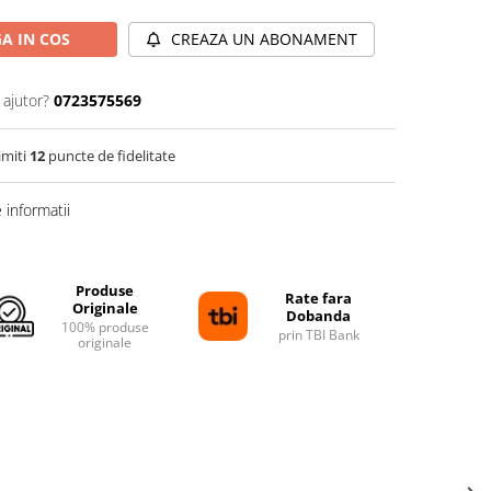
A IN COS
CREAZA UN ABONAMENT
 ajutor?
0723575569
imiti
12
puncte de fidelitate
informatii
Produse
Rate fara
Originale
Dobanda
100% produse
prin TBI Bank
originale