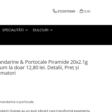
0723575569
0,00
SPECIALITĂȚI
DULCIURI
ndarine & Portocale Piramide 20x2.1g
m la doar 12,80 lei. Detalii, Preț și
umatori
 mandarine si portocale.
andarin Orange au un gust vibrant care transformă experiența