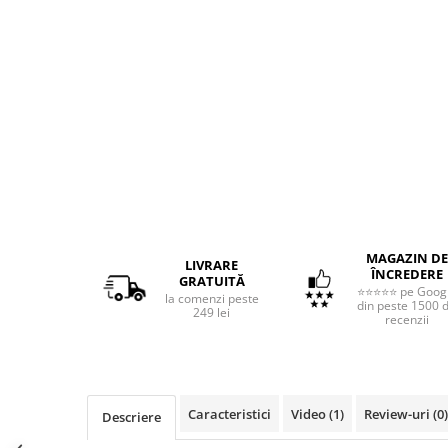
MAGAZIN DE
LIVRARE
ÎNCREDERE
GRATUITĂ
⭐⭐⭐⭐⭐ pe Goog
la comenzi peste
din peste 1500 
249 lei
recenzii
Caracteristici
Video
(1)
Review-uri
(0)
Descriere