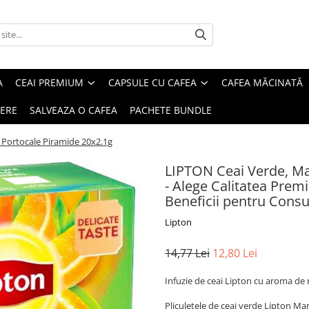
A
CEAI PREMIUM
CAPSULE CU CAFEA
CAFEA MĂCINATĂ
IERE
SALVEAZA O CAFEA
PACHETE BUNDLE
Portocale Piramide 20x2.1g
LIPTON Ceai Verde, Ma
- Alege Calitatea Premiu
Beneficii pentru Cons
Lipton
14,77 Lei
12,80 Lei
Infuzie de ceai Lipton cu aroma de
Pliculetele de ceai verde Lipton M