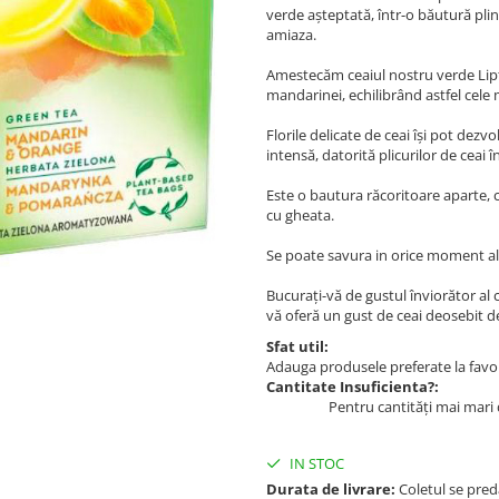
verde așteptată, într-o băutură plin
amiaza.
Amestecăm ceaiul nostru verde Lipto
mandarinei, echilibrând astfel cele 
Florile delicate de ceai își pot dez
intensă, datorită plicurilor de ceai 
Este o bautura răcoritoare aparte, ca
cu gheata.
Se poate savura in orice moment al z
Bucurați-vă de gustul înviorător al
vă oferă un gust de ceai deosebit d
Sfat util:
Adauga produsele preferate la favori
Cantitate Insuficienta?:
Pentru cantități mai mari 
IN STOC
Durata de livrare:
Coletul se pred