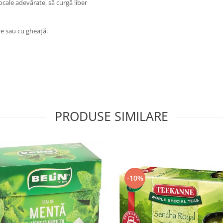
cale adevărate, să curgă liber
te sau cu gheață.
PRODUSE SIMILARE
-10%