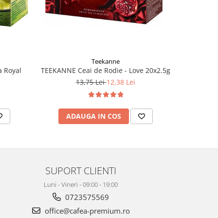
Teekanne
TEEKANNE Ceai de Rodie - Love 20x2.5g
 Royal
TEEKA
13,75 Lei
12,38 Lei
ADAUGA IN COS
AD
SUPORT CLIENTI
Luni - Vineri - 09:00 - 19:00
0723575569
office@cafea-premium.ro