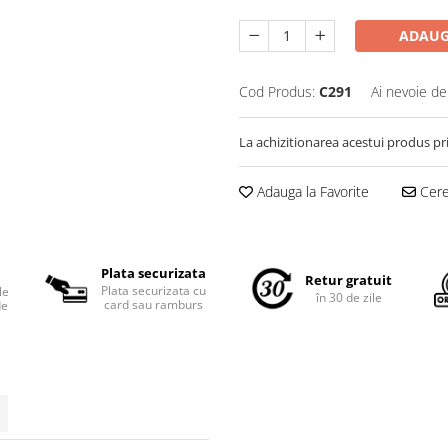
ADAUG
Cod Produs:
C291
Ai nevoie de
La achizitionarea acestui produs pr
Adauga la Favorite
Cere 
Plata securizata
Retur gratuit
Plata securizata cu
le
în 30 de zile
card sau ramburs
de