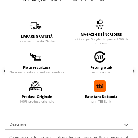
MAGAZIN DE ÎNCREDERE
LIVRARE GRATUITĂ
⭐⭐⭐⭐⭐ pe Google din peste 1500 de
la comenzi peste 249 lei
recenzii
Plata securizata
Retur gratuit
Plata securizata cu card sau ramburs
în 30 de zile
Produse Originale
Rate fara Dobanda
100% produse originale
prin TBI Bank
Descriere
Ceaiul verde de iasomie Lipton oferă un amestec floral revigorant