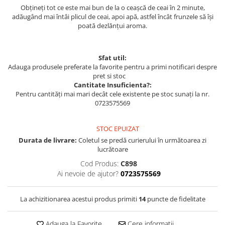
Obțineți tot ce este mai bun de la o ceașcă de ceai în 2 minute,
adăugând mai întâi plicul de ceai, apoi apă, astfel încât frunzele să își
poată dezlănțui aroma.
Sfat util:
Adauga produsele preferate la favorite pentru a primi notificari despre
pret si stoc
Cantitate Insuficienta?:
Pentru cantități mai mari decât cele existente pe stoc sunați la nr.
0723575569
STOC EPUIZAT
Durata de livrare:
Coletul se predă curierului în următoarea zi
lucrătoare
Cod Produs:
C898
Ai nevoie de ajutor?
0723575569
La achizitionarea acestui produs primiti
14
puncte de fidelitate
Adauga la Favorite
Cere informatii