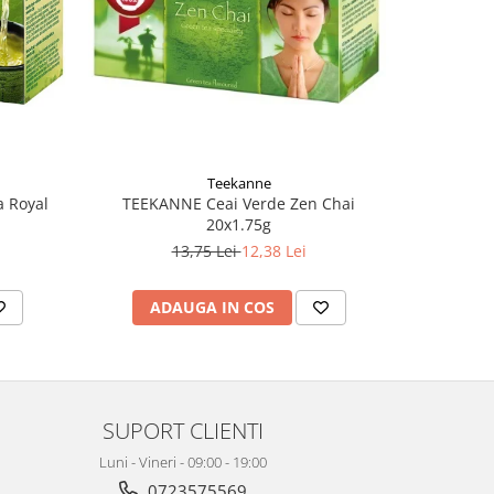
-10%
Teekanne
 Royal
TEEKANNE Ceai Verde Zen Chai
TEEKANNE 
20x1.75g
13,75 Lei
12,38 Lei
ADAUGA IN COS
AD
SUPORT CLIENTI
Luni - Vineri - 09:00 - 19:00
0723575569