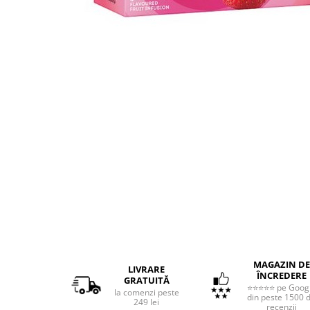
Distribuie
pe
Facebook
MAGAZIN DE
LIVRARE
ÎNCREDERE
GRATUITĂ
⭐⭐⭐⭐⭐ pe Goog
la comenzi peste
din peste 1500 
249 lei
recenzii