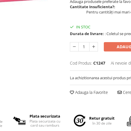
Adauga produsele preferate la favori
Cantitate Insuficienta?:
Pentru cantități mai mari 
IN STOC
Durata de livrare:
: Coletul se pre
ADAUG
Cod Produs:
C1247
Ai nevoie d
La achizitionarea acestui produs pr
Adauga la Favorite
Cere 
Plata securizata
Retur gratuit
Plata securizata cu
le
în 30 de zile
card sau ramburs
de