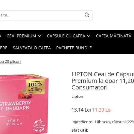
A
CEAI PREMIUM
CAPSULE CU CAFEA
CAFEA MĂCINATĂ
IERE
SALVEAZA O CAFEA
PACHETE BUNDLE
a 20 plicuri
LIPTON Ceai de Capsuni
Premium la doar 11,20 l
Consumatori
Lipton
13,14 Lei
11,20 Lei
Ingrediente - Hibiscus, căpșuni (22
Sfat util: