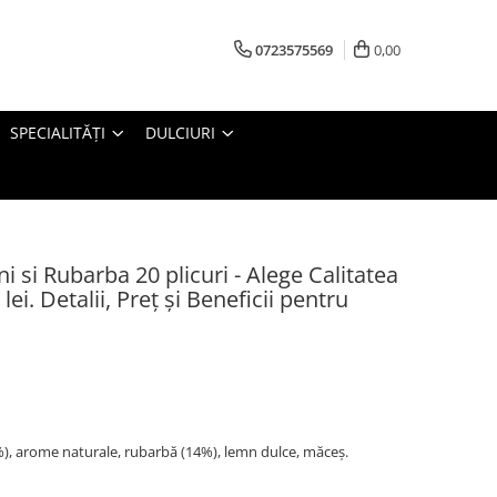
0723575569
0,00
SPECIALITĂȚI
DULCIURI
 si Rubarba 20 plicuri - Alege Calitatea
ei. Detalii, Preț și Beneficii pentru
%), arome naturale, rubarbă (14%), lemn dulce, măceș.