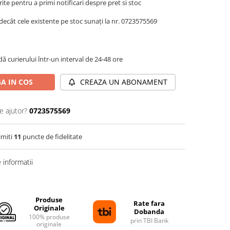
te pentru a primi notificari despre pret si stoc
decât cele existente pe stoc sunați la nr. 0723575569
dă curierului într-un interval de 24-48 ore
A IN COS
CREAZA UN ABONAMENT
e ajutor?
0723575569
imiti
11
puncte de fidelitate
informatii
Produse
Rate fara
Originale
Dobanda
100% produse
prin TBI Bank
originale