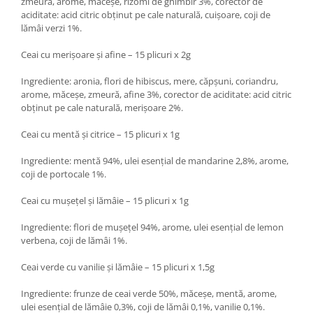
zmeură, arome, măceșe, rizomi de ghimbir 3%, corector de
aciditate: acid citric obținut pe cale naturală, cuișoare, coji de
lămâi verzi 1%.
Ceai cu merișoare și afine – 15 plicuri x 2g
Ingrediente: aronia, flori de hibiscus, mere, căpșuni, coriandru,
arome, măceșe, zmeură, afine 3%, corector de aciditate: acid citric
obținut pe cale naturală, merișoare 2%.
Ceai cu mentă și citrice – 15 plicuri x 1g
Ingrediente: mentă 94%, ulei esențial de mandarine 2,8%, arome,
coji de portocale 1%.
Ceai cu mușețel și lămâie – 15 plicuri x 1g
Ingrediente: flori de mușețel 94%, arome, ulei esențial de lemon
verbena, coji de lămâi 1%.
Ceai verde cu vanilie și lămâie – 15 plicuri x 1,5g
Ingrediente: frunze de ceai verde 50%, măceșe, mentă, arome,
ulei esențial de lămâie 0,3%, coji de lămâi 0,1%, vanilie 0,1%.