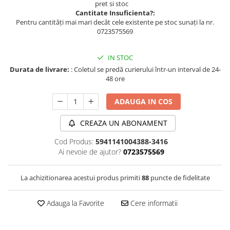
pret si stoc
Cantitate Insuficienta?:
Pentru cantități mai mari decât cele existente pe stoc sunați la nr.
0723575569
IN STOC
Durata de livrare:
: Coletul se predă curierului într-un interval de 24-
48 ore
ADAUGA IN COS
CREAZA UN ABONAMENT
Cod Produs:
5941141004388-3416
Ai nevoie de ajutor?
0723575569
La achizitionarea acestui produs primiti
88
puncte de fidelitate
Adauga la Favorite
Cere informatii