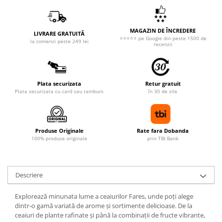
MAGAZIN DE ÎNCREDERE
LIVRARE GRATUITĂ
⭐⭐⭐⭐⭐ pe Google din peste 1500 de
la comenzi peste 249 lei
recenzii
Plata securizata
Retur gratuit
Plata securizata cu card sau ramburs
în 30 de zile
Produse Originale
Rate fara Dobanda
100% produse originale
prin TBI Bank
Descriere
Explorează minunata lume a ceaiurilor Fares, unde poți alege
dintr-o gamă variată de arome și sortimente delicioase. De la
ceaiuri de plante rafinate și până la combinații de fructe vibrante,