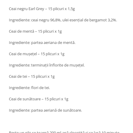
Ceai negru Earl Grey – 15 plicuri x 1,5g
Ingrediente: ceai negru 96,8%, ulei esențial de bergamot 3,2%.
Ceai de mentă – 15 plicuri x 1g
Ingrediente: partea aeriana de mentă.
Ceai de mușețel – 15 plicuri x 1g
Ingrediente: terminații înflorite de mușeț­el.
Ceai de tei – 15 plicuri x 1g
Ingrediente: flori de tei.
Ceai de sunătoare – 15 plicuri x 1g
Ingrediente: partea aeriană de sunătoare.
Peste un plic se toarnă 200 ml apă clocotită și se lasă 10 minute