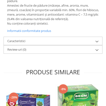
pădure.
Amestec de fructe de pădure (măceşe, afine, aronia, mure,
zmeură, coacăze) în proporţie variabilă min. 60%, flori de hibiscus,
mere, arome, vitaminizant și antioxidant: vitamina C – 7,5 mg/plic
(9,4% din valoarea nutriţională de referinţă).
Nu conţine coloranţi sintetici.
Informatii conformitate produs
Caracteristici
Review-uri
(0)
PRODUSE SIMILARE
-8%
-28%