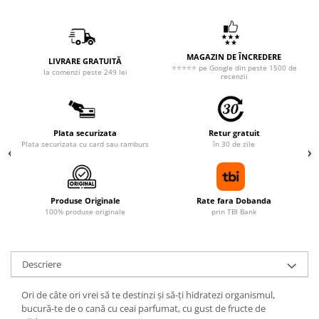
MAGAZIN DE ÎNCREDERE
LIVRARE GRATUITĂ
⭐⭐⭐⭐⭐ pe Google din peste 1500 de
la comenzi peste 249 lei
recenzii
Plata securizata
Retur gratuit
Plata securizata cu card sau ramburs
în 30 de zile
Produse Originale
Rate fara Dobanda
100% produse originale
prin TBI Bank
Descriere
Ori de câte ori vrei să te destinzi și să-ți hidratezi organismul,
bucură-te de o cană cu ceai parfumat, cu gust de fructe de