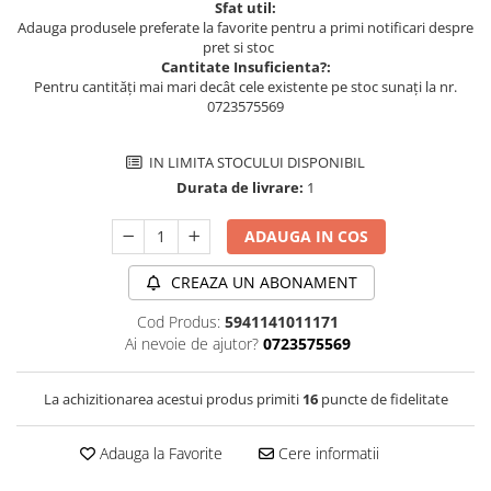
Sfat util:
Adauga produsele preferate la favorite pentru a primi notificari despre
pret si stoc
Cantitate Insuficienta?:
Pentru cantități mai mari decât cele existente pe stoc sunați la nr.
0723575569
IN LIMITA STOCULUI DISPONIBIL
Durata de livrare:
1
ADAUGA IN COS
CREAZA UN ABONAMENT
Cod Produs:
5941141011171
Ai nevoie de ajutor?
0723575569
La achizitionarea acestui produs primiti
16
puncte de fidelitate
Adauga la Favorite
Cere informatii