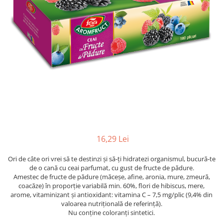
16,29 Lei
Ori de câte ori vrei să te destinzi și să-ți hidratezi organismul, bucură-te
de o cană cu ceai parfumat, cu gust de fructe de pădure.
Amestec de fructe de pădure (măceşe, afine, aronia, mure, zmeură,
coacăze) în proporţie variabilă min. 60%, flori de hibiscus, mere,
arome, vitaminizant și antioxidant: vitamina C – 7,5 mg/plic (9,4% din
valoarea nutriţională de referinţă).
Nu conţine coloranţi sintetici.