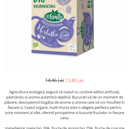
14,46 Lei
13,80 Lei
Agricultura ecologică asigură că ceaiul nu conține aditivi artificiali,
păstrându-și aroma autentică deplină. Bucurați-vă de un moment de
plăcere, descoperind bogăția de arome și arome care vă vor însufleți în
fiecare zi. Ceaiul organic multi-fructe este o alegere perfecta pentru
orice moment al zilei, oferind prospetime si bucurie fructelor in fiecare
cana.
Ingrediente: mere bio 26%, fructe de aronia bio 25%, fructe de coacaze