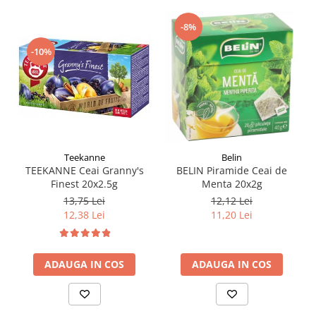
-8%
-10%
Teekanne
Belin
TEEKANNE Ceai Granny's
BELIN Piramide Ceai de
Finest 20x2.5g
Menta 20x2g
13,75 Lei
12,12 Lei
12,38 Lei
11,20 Lei
ADAUGA IN COS
ADAUGA IN COS