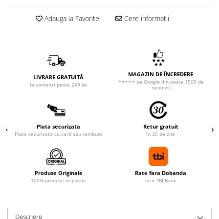
Adauga la Favorite
Cere informatii
MAGAZIN DE ÎNCREDERE
LIVRARE GRATUITĂ
⭐⭐⭐⭐⭐ pe Google din peste 1500 de
la comenzi peste 249 lei
recenzii
Plata securizata
Retur gratuit
Plata securizata cu card sau ramburs
în 30 de zile
Produse Originale
Rate fara Dobanda
100% produse originale
prin TBI Bank
Descriere