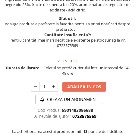
negre bio 25%, fructe de zmeura bio 20%, arome naturale, regulator de
aciditate - acid citric.
Sfat util:
Adauga produsele preferate la favorite pentru a primi notificari despre
pret si stoc
Cantitate Insuficienta?:
Pentru cantități mai mari decât cele existente pe stoc sunați la nr.
0723575569
IN STOC
Durata de livrare:
: Coletul se predă curierului într-un interval de 24-
48 ore
ADAUGA IN COS
CREAZA UN ABONAMENT
Cod Produs:
5901483086688
Ai nevoie de ajutor?
0723575569
La achizitionarea acestui produs primiti
13
puncte de fidelitate