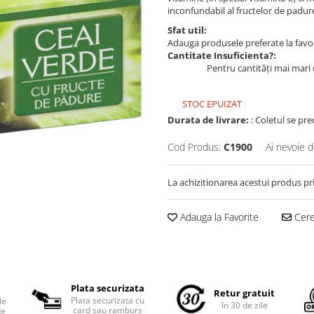
inconfundabil al fructelor de padur
Sfat util:
Adauga produsele preferate la favori
Cantitate Insuficienta?:
Pentru cantități mai mari 
STOC EPUIZAT
Durata de livrare:
: Coletul se pre
Cod Produs:
C1900
Ai nevoie d
La achizitionarea acestui produs pr
Adauga la Favorite
Cere 
Plata securizata
Retur gratuit
Plata securizata cu
le
în 30 de zile
card sau ramburs
de