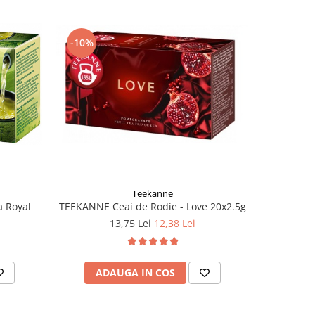
-10%
-10%
Teekanne
TEEKANNE Ceai de Rodie - Love 20x2.5g
 Royal
TEEKA
13,75 Lei
12,38 Lei
ADAUGA IN COS
AD