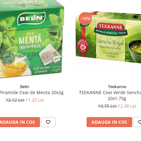
-10%
Belin
Teekanne
Piramide Ceai de Menta 20x2g
TEEKANNE Ceai Verde Sencha
20x1.75g
12,12 Lei
11,20 Lei
13,75 Lei
12,38 Lei
ADAUGA IN COS
ADAUGA IN COS