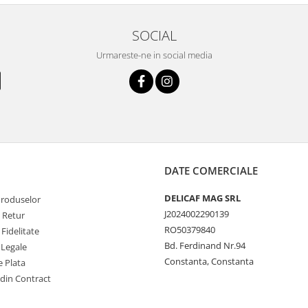
SOCIAL
Urmareste-ne in social media
DATE COMERCIALE
DELICAF MAG SRL
Produselor
J2024002290139
e Retur
RO50379840
Fidelitate
Bd. Ferdinand Nr.94
 Legale
Constanta, Constanta
 Plata
 din Contract