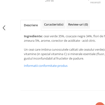
249 lei
recenzii
Caracteristici
Review-uri
(0)
Descriere
Ingrediente:
ceai verde 35%, coacaze negre 34%, flori de h
zmeura 5%, arome, corector de aciditate - acid citric.
Un ceai care imbina cunoscutele calitati ale ceaiului verde(
vitamine (in special vitamina C) si minerale esentiale (fluor, f
gustul inconfundabil al fructelor de padure.
Informatii conformitate produs