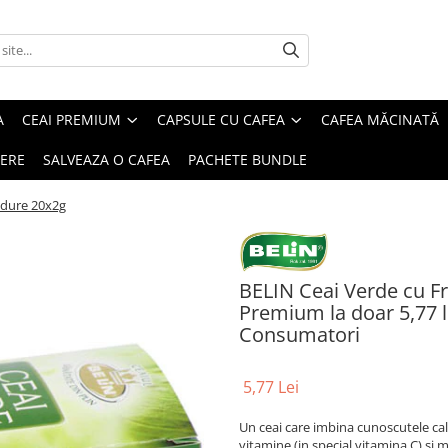
A
CEAI PREMIUM
CAPSULE CU CAFEA
CAFEA MĂCINATĂ
IERE
SALVEAZA O CAFEA
PACHETE BUNDLE
adure 20x2g
BELIN Ceai Verde cu Fr
Premium la doar 5,77 lei
Consumatori
5,77 Lei
Un ceai care imbina cunoscutele cali
vitamine (in special vitamina C) si min