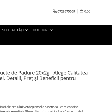
0723575569
0,00
SPECIALITĂȚI
DULCIURI
ucte de Padure 20x2g - Alege Calitatea
. Detalii, Preț și Beneficii pentru
tati ale ceaiului verde(camelia sinensis) - care contine
erale esentiale (fluor, fier, zinc, calciu, kaliu) – cu gustul