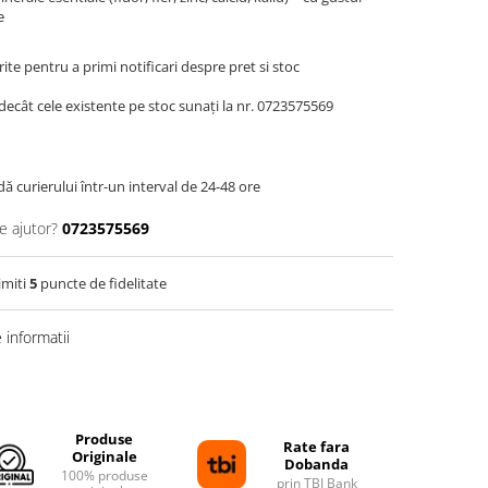
e
te pentru a primi notificari despre pret si stoc
decât cele existente pe stoc sunați la nr. 0723575569
dă curierului într-un interval de 24-48 ore
e ajutor?
0723575569
imiti
5
puncte de fidelitate
informatii
Produse
Rate fara
Originale
Dobanda
100% produse
prin TBI Bank