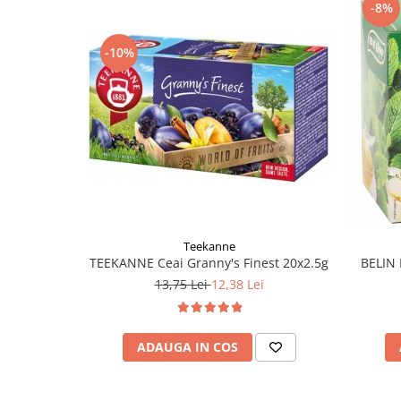
-8%
-10%
Teekanne
TEEKANNE Ceai Granny's Finest 20x2.5g
BELIN 
13,75 Lei
12,38 Lei
ADAUGA IN COS