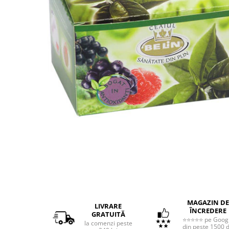
Distribuie
pe
MAGAZIN DE
Facebook
LIVRARE
ÎNCREDERE
GRATUITĂ
⭐⭐⭐⭐⭐ pe Goog
la comenzi peste
din peste 1500 