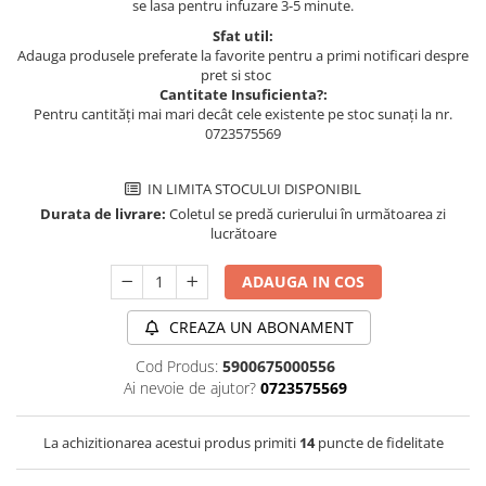
se lasa pentru infuzare 3-5 minute.
Sfat util:
Adauga produsele preferate la favorite pentru a primi notificari despre
pret si stoc
Cantitate Insuficienta?:
Pentru cantități mai mari decât cele existente pe stoc sunați la nr.
0723575569
IN LIMITA STOCULUI DISPONIBIL
Durata de livrare:
Coletul se predă curierului în următoarea zi
lucrătoare
ADAUGA IN COS
CREAZA UN ABONAMENT
Cod Produs:
5900675000556
Ai nevoie de ajutor?
0723575569
La achizitionarea acestui produs primiti
14
puncte de fidelitate