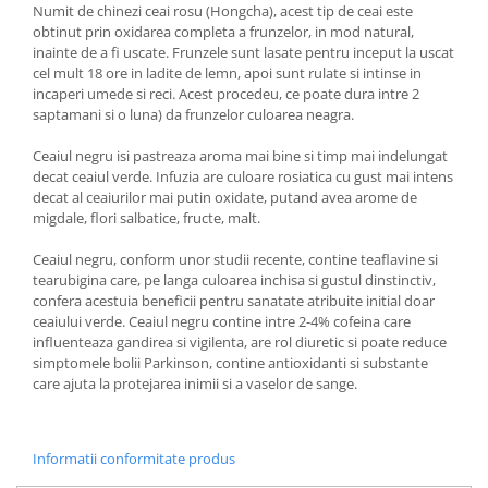
Numit de chinezi ceai rosu (Hongcha), acest tip de ceai este
obtinut prin oxidarea completa a frunzelor, in mod natural,
inainte de a fi uscate. Frunzele sunt lasate pentru inceput la uscat
cel mult 18 ore in ladite de lemn, apoi sunt rulate si intinse in
incaperi umede si reci. Acest procedeu, ce poate dura intre 2
saptamani si o luna) da frunzelor culoarea neagra.
Ceaiul negru isi pastreaza aroma mai bine si timp mai indelungat
decat ceaiul verde. Infuzia are culoare rosiatica cu gust mai intens
decat al ceaiurilor mai putin oxidate, putand avea arome de
migdale, flori salbatice, fructe, malt.
Ceaiul negru, conform unor studii recente, contine teaflavine si
tearubigina care, pe langa culoarea inchisa si gustul dinstinctiv,
confera acestuia beneficii pentru sanatate atribuite initial doar
ceaiului verde. Ceaiul negru contine intre 2-4% cofeina care
influenteaza gandirea si vigilenta, are rol diuretic si poate reduce
simptomele bolii Parkinson, contine antioxidanti si substante
care ajuta la protejarea inimii si a vaselor de sange.
Informatii conformitate produs