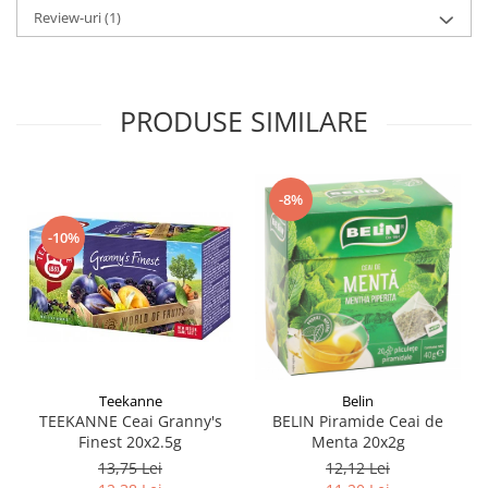
Review-uri
(1)
PRODUSE SIMILARE
-8%
-10%
Teekanne
Belin
TEEKANNE Ceai Granny's
BELIN Piramide Ceai de
Finest 20x2.5g
Menta 20x2g
13,75 Lei
12,12 Lei