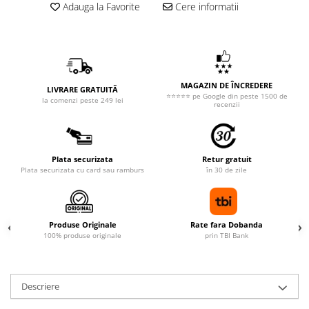
Adauga la Favorite
Cere informatii
MAGAZIN DE ÎNCREDERE
LIVRARE GRATUITĂ
⭐⭐⭐⭐⭐ pe Google din peste 1500 de
la comenzi peste 249 lei
recenzii
Plata securizata
Retur gratuit
Plata securizata cu card sau ramburs
în 30 de zile
Produse Originale
Rate fara Dobanda
100% produse originale
prin TBI Bank
Descriere