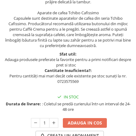
prăjire delicată la tambur.
Aparate de cafea Tchibo Cafissimo
Capsulele sunt destinate aparatelor de cafea din seria Tchibo
Cafissimo. Producătorul recomandă utilizarea butonului din mijloc
pentru Caffè Crema pentru a le pregăti. Se creează astfel o spumă
cremoasă la suprafața cafelei, care îmbogățește aroma. Puteți
îmbogăți băutura finită cu lapte sau zahăr pentru a se potrivi mai bine
cu preferințele dumneavoastră.
Sfat util:
Adauga produsele preferate la favorite pentru a primi notificari despre
pret si stoc
Cantitate Insuficienta?:
Pentru cantități mai mari decât cele existente pe stoc sunați la nr.
0723575569
IN STOC
Durata de livrare:
: Coletul se predă curierului într-un interval de 24-
48 ore
ADAUGA IN COS
CREAZA UN ABONAMENT