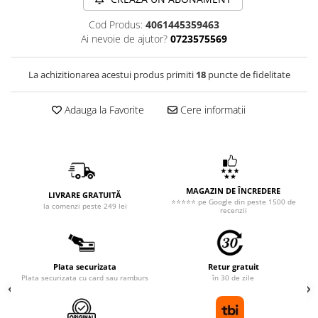
Cod Produs:
4061445359463
Ai nevoie de ajutor?
0723575569
La achizitionarea acestui produs primiti
18
puncte de fidelitate
Adauga la Favorite
Cere informatii
MAGAZIN DE ÎNCREDERE
LIVRARE GRATUITĂ
⭐⭐⭐⭐⭐ pe Google din peste 1500 de
la comenzi peste 249 lei
recenzii
Plata securizata
Retur gratuit
Plata securizata cu card sau ramburs
în 30 de zile