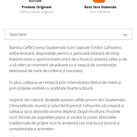
Produse Originale
Rate fara Dobanda
100% produse originale
prin TBI Bank
Descriere
Barista Caffe Crema Guatemala sunt capsule Tchibo Cafissimo,
ediție limitată, disponibile pentru o perioadă limitată de timp.
Aceasta este o oportunitate unică de a încerca această cafea și de
a vă oferi un moment de plăcere cu o ceașcă de combinație
delicioasă de note de cofeină și ciocolată.
În plus, cafeaua se remarcă prin intensitatea destul de mare și
prin prăjirea vizibilă cu aciditate foarte scăzută.
Inspirat din natură. Boabele acestei cafele provin din Guatemala.
Clima blândă, munții și solul fertil permit tufișurilor să crească și
cafeaua să-și dezvolte aroma deplină. După recoltare, fructele
sunt întinse pe suprafețe plane și uscate la soare. Metodele
tradiționale de prăjire scot în evidență cea mai bună aromă și
complexitate a aromelor.