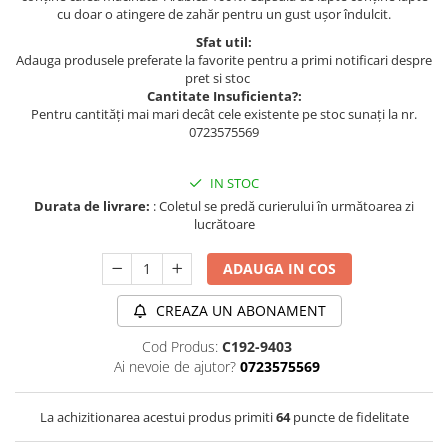
cu doar o atingere de zahăr pentru un gust ușor îndulcit.
Sfat util:
Adauga produsele preferate la favorite pentru a primi notificari despre
pret si stoc
Cantitate Insuficienta?:
Pentru cantități mai mari decât cele existente pe stoc sunați la nr.
0723575569
IN STOC
Durata de livrare:
: Coletul se predă curierului în următoarea zi
lucrătoare
ADAUGA IN COS
CREAZA UN ABONAMENT
Cod Produs:
C192-9403
Ai nevoie de ajutor?
0723575569
La achizitionarea acestui produs primiti
64
puncte de fidelitate