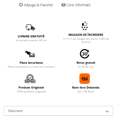
Adauga la Favorite
Cere informatii
MAGAZIN DE ÎNCREDERE
LIVRARE GRATUITĂ
⭐⭐⭐⭐⭐ pe Google din peste 1500 de
la comenzi peste 249 lei
recenzii
Plata securizata
Retur gratuit
Plata securizata cu card sau ramburs
în 30 de zile
Produse Originale
Rate fara Dobanda
100% produse originale
prin TBI Bank
Descriere